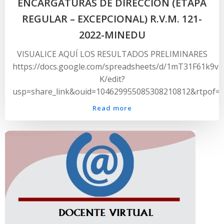
ENCARGATURAS DE DIRECCION (ETAPA
REGULAR – EXCEPCIONAL) R.V.M. 121-
2022-MINEDU
VISUALICE AQUÍ LOS RESULTADOS PRELIMINARES
https://docs.google.com/spreadsheets/d/1mT31F61k9v
K/edit?
usp=share_link&ouid=104629955085308210812&rtpof=t
Read more