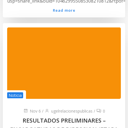
usp=share_link&ouid=104629955085308210812&rtpof=t
Read more
Noticia
Nov 6
/
ugelrelacionespublicas
/
0
RESULTADOS PRELIMINARES –