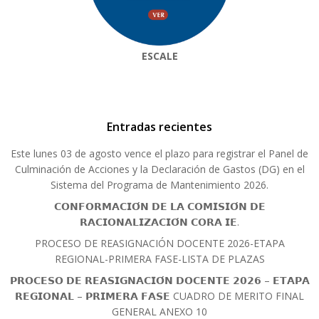
ESCALE
Entradas recientes
Este lunes 03 de agosto vence el plazo para registrar el Panel de
Culminación de Acciones y la Declaración de Gastos (DG) en el
Sistema del Programa de Mantenimiento 2026.
𝗖𝗢𝗡𝗙𝗢𝗥𝗠𝗔𝗖𝗜𝗢́𝗡 𝗗𝗘 𝗟𝗔 𝗖𝗢𝗠𝗜𝗦𝗜𝗢́𝗡 𝗗𝗘
𝗥𝗔𝗖𝗜𝗢𝗡𝗔𝗟𝗜𝗭𝗔𝗖𝗜𝗢́𝗡 𝗖𝗢𝗥𝗔 𝗜𝗘.
PROCESO DE REASIGNACIÓN DOCENTE 2026-ETAPA
REGIONAL-PRIMERA FASE-LISTA DE PLAZAS
𝗣𝗥𝗢𝗖𝗘𝗦𝗢 𝗗𝗘 𝗥𝗘𝗔𝗦𝗜𝗚𝗡𝗔𝗖𝗜𝗢́𝗡 𝗗𝗢𝗖𝗘𝗡𝗧𝗘 𝟮𝟬𝟮𝟲 – 𝗘𝗧𝗔𝗣𝗔
𝗥𝗘𝗚𝗜𝗢𝗡𝗔𝗟 – 𝗣𝗥𝗜𝗠𝗘𝗥𝗔 𝗙𝗔𝗦𝗘 CUADRO DE MERITO FINAL
GENERAL ANEXO 10