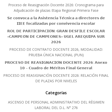
Proceso de Reasignación Docente 2026: Cronograma para
Adjudicación de plazas Etapa Regional-Primera Fase
𝗦𝗲 𝗰𝗼𝗻𝘃𝗼𝗰𝗮 𝗮 𝗹𝗮 𝗔𝘀𝗶𝘀𝘁𝗲𝗻𝗰𝗶𝗮 𝗧𝗲́𝗰𝗻𝗶𝗰𝗮 𝗮 𝗱𝗶𝗿𝗲𝗰𝘁𝗼𝗿𝗲𝘀 𝗱𝗲
𝗜𝗜𝗘𝗘 𝗳𝗼𝗰𝗮𝗹𝗶𝘇𝗮𝗱𝗮𝘀 𝗽𝗼𝗿 𝗰𝗼𝗻𝘃𝗶𝘃𝗲𝗻𝗰𝗶𝗮 𝗲𝘀𝗰𝗼𝗹𝗮𝗿
𝗥𝗢𝗟 𝗗𝗘 𝗣𝗔𝗥𝗧𝗜𝗖𝗜𝗣𝗔𝗖𝗜𝗢́𝗡: 𝗚𝗥𝗔𝗡 𝗗𝗘𝗦𝗙𝗜𝗟𝗘 𝗘𝗦𝗖𝗢𝗟𝗔𝗥
«𝗖𝗔𝗠𝗣𝗘𝗢́𝗡 𝗗𝗘 𝗖𝗔𝗠𝗣𝗘𝗢𝗡𝗘𝗦» 𝗨𝗚𝗘𝗟 𝗔𝗥𝗘𝗤𝗨𝗜𝗣𝗔 𝗦𝗨𝗥
𝟮𝟬𝟮𝟲
PROCESO DE CONTRATO DOCENTE 2026, MODALIDAD:
PRUEBA ÚNICA NACIONAL (PUN)
𝗣𝗥𝗢𝗖𝗘𝗦𝗢 𝗗𝗘 𝗥𝗘𝗔𝗦𝗜𝗚𝗡𝗔𝗖𝗜𝗢́𝗡 𝗗𝗢𝗖𝗘𝗡𝗧𝗘 𝟮𝟬𝟮𝟲: 𝗔𝗻𝗲𝘅𝗼
𝟭𝟬 – 𝗖𝘂𝗮𝗱𝗿𝗼 𝗱𝗲 𝗠𝗲́𝗿𝗶𝘁𝗼𝘀 𝗙𝗶𝗻𝗮𝗹 𝗚𝗲𝗻𝗲𝗿𝗮𝗹
PROCESO DE REASIGNACIÓN DOCENTE 2026: RELACIÓN FINAL
DE PLAZAS POR NIVELES
Categorías
ASCENSO DE PERSONAL ADMINISTRATIVO DEL RÈGIMEN
LABORAL DEL D.L. N° 276