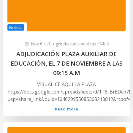
Noticia
Nov 6
/
ugelrelacionespublicas
/
0
ADJUDICACIÓN PLAZA AUXILIAR DE
EDUCACIÓN, EL 7 DE NOVIEMBRE A LAS
09:15 A.M
VISUALICE AQUÍ LA PLAZA
https://docs.google.com/spreadsheets/d/1T8_BrEDch7
usp=share_link&ouid=104629955085308210812&rtpof=t
Read more