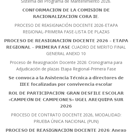
Sistema del Programa de Mantenimiento 2026.
𝗖𝗢𝗡𝗙𝗢𝗥𝗠𝗔𝗖𝗜𝗢́𝗡 𝗗𝗘 𝗟𝗔 𝗖𝗢𝗠𝗜𝗦𝗜𝗢́𝗡 𝗗𝗘
𝗥𝗔𝗖𝗜𝗢𝗡𝗔𝗟𝗜𝗭𝗔𝗖𝗜𝗢́𝗡 𝗖𝗢𝗥𝗔 𝗜𝗘.
PROCESO DE REASIGNACIÓN DOCENTE 2026-ETAPA
REGIONAL-PRIMERA FASE-LISTA DE PLAZAS
𝗣𝗥𝗢𝗖𝗘𝗦𝗢 𝗗𝗘 𝗥𝗘𝗔𝗦𝗜𝗚𝗡𝗔𝗖𝗜𝗢́𝗡 𝗗𝗢𝗖𝗘𝗡𝗧𝗘 𝟮𝟬𝟮𝟲 – 𝗘𝗧𝗔𝗣𝗔
𝗥𝗘𝗚𝗜𝗢𝗡𝗔𝗟 – 𝗣𝗥𝗜𝗠𝗘𝗥𝗔 𝗙𝗔𝗦𝗘 CUADRO DE MERITO FINAL
GENERAL ANEXO 10
Proceso de Reasignación Docente 2026: Cronograma para
Adjudicación de plazas Etapa Regional-Primera Fase
𝗦𝗲 𝗰𝗼𝗻𝘃𝗼𝗰𝗮 𝗮 𝗹𝗮 𝗔𝘀𝗶𝘀𝘁𝗲𝗻𝗰𝗶𝗮 𝗧𝗲́𝗰𝗻𝗶𝗰𝗮 𝗮 𝗱𝗶𝗿𝗲𝗰𝘁𝗼𝗿𝗲𝘀 𝗱𝗲
𝗜𝗜𝗘𝗘 𝗳𝗼𝗰𝗮𝗹𝗶𝘇𝗮𝗱𝗮𝘀 𝗽𝗼𝗿 𝗰𝗼𝗻𝘃𝗶𝘃𝗲𝗻𝗰𝗶𝗮 𝗲𝘀𝗰𝗼𝗹𝗮𝗿
𝗥𝗢𝗟 𝗗𝗘 𝗣𝗔𝗥𝗧𝗜𝗖𝗜𝗣𝗔𝗖𝗜𝗢́𝗡: 𝗚𝗥𝗔𝗡 𝗗𝗘𝗦𝗙𝗜𝗟𝗘 𝗘𝗦𝗖𝗢𝗟𝗔𝗥
«𝗖𝗔𝗠𝗣𝗘𝗢́𝗡 𝗗𝗘 𝗖𝗔𝗠𝗣𝗘𝗢𝗡𝗘𝗦» 𝗨𝗚𝗘𝗟 𝗔𝗥𝗘𝗤𝗨𝗜𝗣𝗔 𝗦𝗨𝗥
𝟮𝟬𝟮𝟲
PROCESO DE CONTRATO DOCENTE 2026, MODALIDAD:
PRUEBA ÚNICA NACIONAL (PUN)
𝗣𝗥𝗢𝗖𝗘𝗦𝗢 𝗗𝗘 𝗥𝗘𝗔𝗦𝗜𝗚𝗡𝗔𝗖𝗜𝗢́𝗡 𝗗𝗢𝗖𝗘𝗡𝗧𝗘 𝟮𝟬𝟮𝟲: 𝗔𝗻𝗲𝘅𝗼