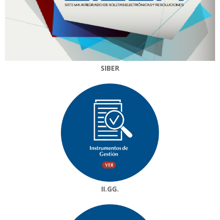
SIBER
II.GG.