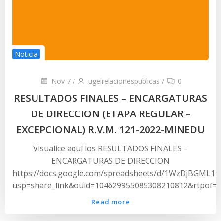
Noticia
Nov 7
/
ugelrelacionespublicas
/
0
RESULTADOS FINALES – ENCARGATURAS
DE DIRECCION (ETAPA REGULAR –
EXCEPCIONAL) R.V.M. 121-2022-MINEDU
Visualice aquí los RESULTADOS FINALES –
ENCARGATURAS DE DIRECCION
https://docs.google.com/spreadsheets/d/1WzDjBGML
usp=share_link&ouid=104629955085308210812&rtpof=t
Read more