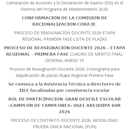
Culminación de Acciones y la Declaración de Gastos (DG) en el
Sistema del Programa de Mantenimiento 2026.
𝗖𝗢𝗡𝗙𝗢𝗥𝗠𝗔𝗖𝗜𝗢́𝗡 𝗗𝗘 𝗟𝗔 𝗖𝗢𝗠𝗜𝗦𝗜𝗢́𝗡 𝗗𝗘
𝗥𝗔𝗖𝗜𝗢𝗡𝗔𝗟𝗜𝗭𝗔𝗖𝗜𝗢́𝗡 𝗖𝗢𝗥𝗔 𝗜𝗘.
PROCESO DE REASIGNACIÓN DOCENTE 2026-ETAPA
REGIONAL-PRIMERA FASE-LISTA DE PLAZAS
𝗣𝗥𝗢𝗖𝗘𝗦𝗢 𝗗𝗘 𝗥𝗘𝗔𝗦𝗜𝗚𝗡𝗔𝗖𝗜𝗢́𝗡 𝗗𝗢𝗖𝗘𝗡𝗧𝗘 𝟮𝟬𝟮𝟲 – 𝗘𝗧𝗔𝗣𝗔
𝗥𝗘𝗚𝗜𝗢𝗡𝗔𝗟 – 𝗣𝗥𝗜𝗠𝗘𝗥𝗔 𝗙𝗔𝗦𝗘 CUADRO DE MERITO FINAL
GENERAL ANEXO 10
Proceso de Reasignación Docente 2026: Cronograma para
Adjudicación de plazas Etapa Regional-Primera Fase
𝗦𝗲 𝗰𝗼𝗻𝘃𝗼𝗰𝗮 𝗮 𝗹𝗮 𝗔𝘀𝗶𝘀𝘁𝗲𝗻𝗰𝗶𝗮 𝗧𝗲́𝗰𝗻𝗶𝗰𝗮 𝗮 𝗱𝗶𝗿𝗲𝗰𝘁𝗼𝗿𝗲𝘀 𝗱𝗲
𝗜𝗜𝗘𝗘 𝗳𝗼𝗰𝗮𝗹𝗶𝘇𝗮𝗱𝗮𝘀 𝗽𝗼𝗿 𝗰𝗼𝗻𝘃𝗶𝘃𝗲𝗻𝗰𝗶𝗮 𝗲𝘀𝗰𝗼𝗹𝗮𝗿
𝗥𝗢𝗟 𝗗𝗘 𝗣𝗔𝗥𝗧𝗜𝗖𝗜𝗣𝗔𝗖𝗜𝗢́𝗡: 𝗚𝗥𝗔𝗡 𝗗𝗘𝗦𝗙𝗜𝗟𝗘 𝗘𝗦𝗖𝗢𝗟𝗔𝗥
«𝗖𝗔𝗠𝗣𝗘𝗢́𝗡 𝗗𝗘 𝗖𝗔𝗠𝗣𝗘𝗢𝗡𝗘𝗦» 𝗨𝗚𝗘𝗟 𝗔𝗥𝗘𝗤𝗨𝗜𝗣𝗔 𝗦𝗨𝗥
𝟮𝟬𝟮𝟲
PROCESO DE CONTRATO DOCENTE 2026, MODALIDAD:
PRUEBA ÚNICA NACIONAL (PUN)