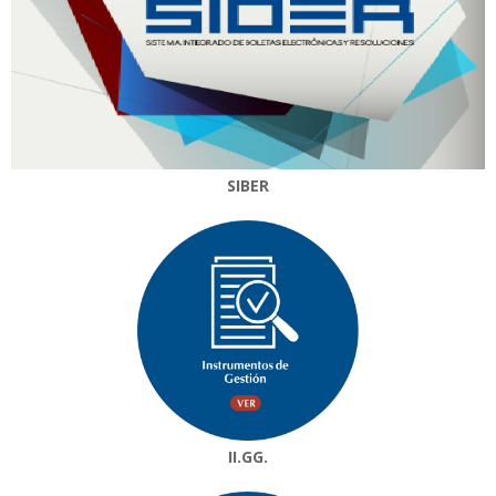
SIBER
II.GG.