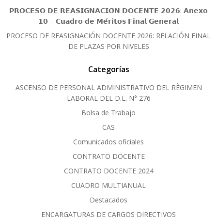
𝗣𝗥𝗢𝗖𝗘𝗦𝗢 𝗗𝗘 𝗥𝗘𝗔𝗦𝗜𝗚𝗡𝗔𝗖𝗜𝗢́𝗡 𝗗𝗢𝗖𝗘𝗡𝗧𝗘 𝟮𝟬𝟮𝟲: 𝗔𝗻𝗲𝘅𝗼
𝟭𝟬 – 𝗖𝘂𝗮𝗱𝗿𝗼 𝗱𝗲 𝗠𝗲́𝗿𝗶𝘁𝗼𝘀 𝗙𝗶𝗻𝗮𝗹 𝗚𝗲𝗻𝗲𝗿𝗮𝗹
PROCESO DE REASIGNACIÓN DOCENTE 2026: RELACIÓN FINAL
DE PLAZAS POR NIVELES
Categorías
ASCENSO DE PERSONAL ADMINISTRATIVO DEL RÈGIMEN
LABORAL DEL D.L. N° 276
Bolsa de Trabajo
CAS
Comunicados oficiales
CONTRATO DOCENTE
CONTRATO DOCENTE 2024
CUADRO MULTIANUAL
Destacados
ENCARGATURAS DE CARGOS DIRECTIVOS