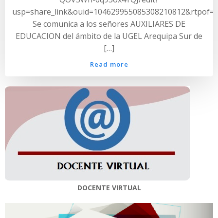
usp=share_link&ouid=104629955085308210812&rtpof=t
Se comunica a los señores AUXILIARES DE
EDUCACION del ámbito de la UGEL Arequipa Sur de
[…]
Read more
DOCENTE VIRTUAL