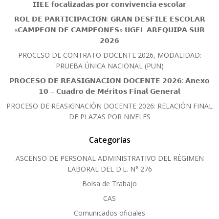
𝗜𝗜𝗘𝗘 𝗳𝗼𝗰𝗮𝗹𝗶𝘇𝗮𝗱𝗮𝘀 𝗽𝗼𝗿 𝗰𝗼𝗻𝘃𝗶𝘃𝗲𝗻𝗰𝗶𝗮 𝗲𝘀𝗰𝗼𝗹𝗮𝗿
𝗥𝗢𝗟 𝗗𝗘 𝗣𝗔𝗥𝗧𝗜𝗖𝗜𝗣𝗔𝗖𝗜𝗢́𝗡: 𝗚𝗥𝗔𝗡 𝗗𝗘𝗦𝗙𝗜𝗟𝗘 𝗘𝗦𝗖𝗢𝗟𝗔𝗥
«𝗖𝗔𝗠𝗣𝗘𝗢́𝗡 𝗗𝗘 𝗖𝗔𝗠𝗣𝗘𝗢𝗡𝗘𝗦» 𝗨𝗚𝗘𝗟 𝗔𝗥𝗘𝗤𝗨𝗜𝗣𝗔 𝗦𝗨𝗥
𝟮𝟬𝟮𝟲
PROCESO DE CONTRATO DOCENTE 2026, MODALIDAD:
PRUEBA ÚNICA NACIONAL (PUN)
𝗣𝗥𝗢𝗖𝗘𝗦𝗢 𝗗𝗘 𝗥𝗘𝗔𝗦𝗜𝗚𝗡𝗔𝗖𝗜𝗢́𝗡 𝗗𝗢𝗖𝗘𝗡𝗧𝗘 𝟮𝟬𝟮𝟲: 𝗔𝗻𝗲𝘅𝗼
𝟭𝟬 – 𝗖𝘂𝗮𝗱𝗿𝗼 𝗱𝗲 𝗠𝗲́𝗿𝗶𝘁𝗼𝘀 𝗙𝗶𝗻𝗮𝗹 𝗚𝗲𝗻𝗲𝗿𝗮𝗹
PROCESO DE REASIGNACIÓN DOCENTE 2026: RELACIÓN FINAL
DE PLAZAS POR NIVELES
Categorías
ASCENSO DE PERSONAL ADMINISTRATIVO DEL RÈGIMEN
LABORAL DEL D.L. N° 276
Bolsa de Trabajo
CAS
Comunicados oficiales