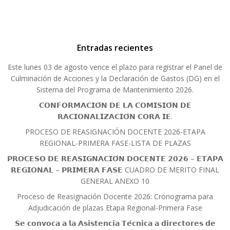
Entradas recientes
Este lunes 03 de agosto vence el plazo para registrar el Panel de
Culminación de Acciones y la Declaración de Gastos (DG) en el
Sistema del Programa de Mantenimiento 2026.
𝗖𝗢𝗡𝗙𝗢𝗥𝗠𝗔𝗖𝗜𝗢́𝗡 𝗗𝗘 𝗟𝗔 𝗖𝗢𝗠𝗜𝗦𝗜𝗢́𝗡 𝗗𝗘
𝗥𝗔𝗖𝗜𝗢𝗡𝗔𝗟𝗜𝗭𝗔𝗖𝗜𝗢́𝗡 𝗖𝗢𝗥𝗔 𝗜𝗘.
PROCESO DE REASIGNACIÓN DOCENTE 2026-ETAPA
REGIONAL-PRIMERA FASE-LISTA DE PLAZAS
𝗣𝗥𝗢𝗖𝗘𝗦𝗢 𝗗𝗘 𝗥𝗘𝗔𝗦𝗜𝗚𝗡𝗔𝗖𝗜𝗢́𝗡 𝗗𝗢𝗖𝗘𝗡𝗧𝗘 𝟮𝟬𝟮𝟲 – 𝗘𝗧𝗔𝗣𝗔
𝗥𝗘𝗚𝗜𝗢𝗡𝗔𝗟 – 𝗣𝗥𝗜𝗠𝗘𝗥𝗔 𝗙𝗔𝗦𝗘 CUADRO DE MERITO FINAL
GENERAL ANEXO 10
Proceso de Reasignación Docente 2026: Cronograma para
Adjudicación de plazas Etapa Regional-Primera Fase
𝗦𝗲 𝗰𝗼𝗻𝘃𝗼𝗰𝗮 𝗮 𝗹𝗮 𝗔𝘀𝗶𝘀𝘁𝗲𝗻𝗰𝗶𝗮 𝗧𝗲́𝗰𝗻𝗶𝗰𝗮 𝗮 𝗱𝗶𝗿𝗲𝗰𝘁𝗼𝗿𝗲𝘀 𝗱𝗲