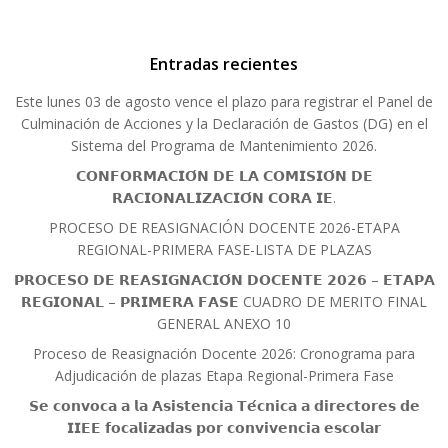
Entradas recientes
Este lunes 03 de agosto vence el plazo para registrar el Panel de
Culminación de Acciones y la Declaración de Gastos (DG) en el
Sistema del Programa de Mantenimiento 2026.
𝗖𝗢𝗡𝗙𝗢𝗥𝗠𝗔𝗖𝗜𝗢́𝗡 𝗗𝗘 𝗟𝗔 𝗖𝗢𝗠𝗜𝗦𝗜𝗢́𝗡 𝗗𝗘
𝗥𝗔𝗖𝗜𝗢𝗡𝗔𝗟𝗜𝗭𝗔𝗖𝗜𝗢́𝗡 𝗖𝗢𝗥𝗔 𝗜𝗘.
PROCESO DE REASIGNACIÓN DOCENTE 2026-ETAPA
REGIONAL-PRIMERA FASE-LISTA DE PLAZAS
𝗣𝗥𝗢𝗖𝗘𝗦𝗢 𝗗𝗘 𝗥𝗘𝗔𝗦𝗜𝗚𝗡𝗔𝗖𝗜𝗢́𝗡 𝗗𝗢𝗖𝗘𝗡𝗧𝗘 𝟮𝟬𝟮𝟲 – 𝗘𝗧𝗔𝗣𝗔
𝗥𝗘𝗚𝗜𝗢𝗡𝗔𝗟 – 𝗣𝗥𝗜𝗠𝗘𝗥𝗔 𝗙𝗔𝗦𝗘 CUADRO DE MERITO FINAL
GENERAL ANEXO 10
Proceso de Reasignación Docente 2026: Cronograma para
Adjudicación de plazas Etapa Regional-Primera Fase
𝗦𝗲 𝗰𝗼𝗻𝘃𝗼𝗰𝗮 𝗮 𝗹𝗮 𝗔𝘀𝗶𝘀𝘁𝗲𝗻𝗰𝗶𝗮 𝗧𝗲́𝗰𝗻𝗶𝗰𝗮 𝗮 𝗱𝗶𝗿𝗲𝗰𝘁𝗼𝗿𝗲𝘀 𝗱𝗲
𝗜𝗜𝗘𝗘 𝗳𝗼𝗰𝗮𝗹𝗶𝘇𝗮𝗱𝗮𝘀 𝗽𝗼𝗿 𝗰𝗼𝗻𝘃𝗶𝘃𝗲𝗻𝗰𝗶𝗮 𝗲𝘀𝗰𝗼𝗹𝗮𝗿