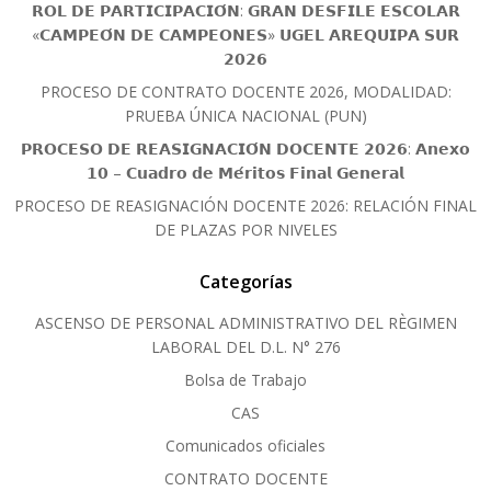
𝗥𝗢𝗟 𝗗𝗘 𝗣𝗔𝗥𝗧𝗜𝗖𝗜𝗣𝗔𝗖𝗜𝗢́𝗡: 𝗚𝗥𝗔𝗡 𝗗𝗘𝗦𝗙𝗜𝗟𝗘 𝗘𝗦𝗖𝗢𝗟𝗔𝗥
«𝗖𝗔𝗠𝗣𝗘𝗢́𝗡 𝗗𝗘 𝗖𝗔𝗠𝗣𝗘𝗢𝗡𝗘𝗦» 𝗨𝗚𝗘𝗟 𝗔𝗥𝗘𝗤𝗨𝗜𝗣𝗔 𝗦𝗨𝗥
𝟮𝟬𝟮𝟲
PROCESO DE CONTRATO DOCENTE 2026, MODALIDAD:
PRUEBA ÚNICA NACIONAL (PUN)
𝗣𝗥𝗢𝗖𝗘𝗦𝗢 𝗗𝗘 𝗥𝗘𝗔𝗦𝗜𝗚𝗡𝗔𝗖𝗜𝗢́𝗡 𝗗𝗢𝗖𝗘𝗡𝗧𝗘 𝟮𝟬𝟮𝟲: 𝗔𝗻𝗲𝘅𝗼
𝟭𝟬 – 𝗖𝘂𝗮𝗱𝗿𝗼 𝗱𝗲 𝗠𝗲́𝗿𝗶𝘁𝗼𝘀 𝗙𝗶𝗻𝗮𝗹 𝗚𝗲𝗻𝗲𝗿𝗮𝗹
PROCESO DE REASIGNACIÓN DOCENTE 2026: RELACIÓN FINAL
DE PLAZAS POR NIVELES
Categorías
ASCENSO DE PERSONAL ADMINISTRATIVO DEL RÈGIMEN
LABORAL DEL D.L. N° 276
Bolsa de Trabajo
CAS
Comunicados oficiales
CONTRATO DOCENTE