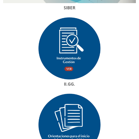
SIBER
II.GG.