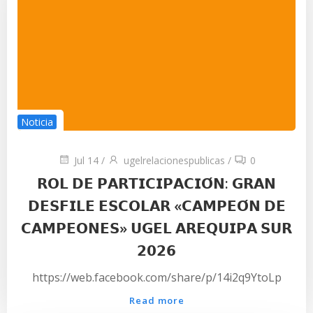
Noticia
Jul 14
/
ugelrelacionespublicas
/
0
𝗥𝗢𝗟 𝗗𝗘 𝗣𝗔𝗥𝗧𝗜𝗖𝗜𝗣𝗔𝗖𝗜𝗢́𝗡: 𝗚𝗥𝗔𝗡
𝗗𝗘𝗦𝗙𝗜𝗟𝗘 𝗘𝗦𝗖𝗢𝗟𝗔𝗥 «𝗖𝗔𝗠𝗣𝗘𝗢́𝗡 𝗗𝗘
𝗖𝗔𝗠𝗣𝗘𝗢𝗡𝗘𝗦» 𝗨𝗚𝗘𝗟 𝗔𝗥𝗘𝗤𝗨𝗜𝗣𝗔 𝗦𝗨𝗥
𝟮𝟬𝟮𝟲
https://web.facebook.com/share/p/14i2q9YtoLp
Read more