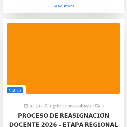
Read more
Noticia
Jul 20
/
ugelrelacionespublicas
/
0
𝗣𝗥𝗢𝗖𝗘𝗦𝗢 𝗗𝗘 𝗥𝗘𝗔𝗦𝗜𝗚𝗡𝗔𝗖𝗜𝗢́𝗡
𝗗𝗢𝗖𝗘𝗡𝗧𝗘 𝟮𝟬𝟮𝟲 – 𝗘𝗧𝗔𝗣𝗔 𝗥𝗘𝗚𝗜𝗢𝗡𝗔𝗟