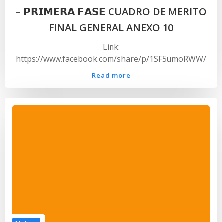
– 𝗣𝗥𝗜𝗠𝗘𝗥𝗔 𝗙𝗔𝗦𝗘 CUADRO DE MERITO
FINAL GENERAL ANEXO 10
Link:
https://www.facebook.com/share/p/1SF5umoRWW/
Read more