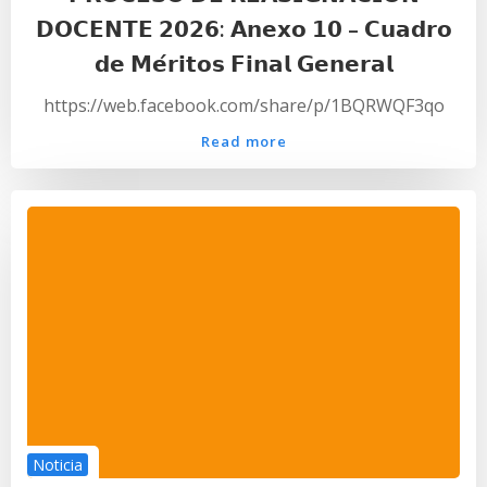
𝗗𝗢𝗖𝗘𝗡𝗧𝗘 𝟮𝟬𝟮𝟲: 𝗔𝗻𝗲𝘅𝗼 𝟭𝟬 – 𝗖𝘂𝗮𝗱𝗿𝗼
𝗱𝗲 𝗠𝗲́𝗿𝗶𝘁𝗼𝘀 𝗙𝗶𝗻𝗮𝗹 𝗚𝗲𝗻𝗲𝗿𝗮𝗹
https://web.facebook.com/share/p/1BQRWQF3qo
Read more
Noticia