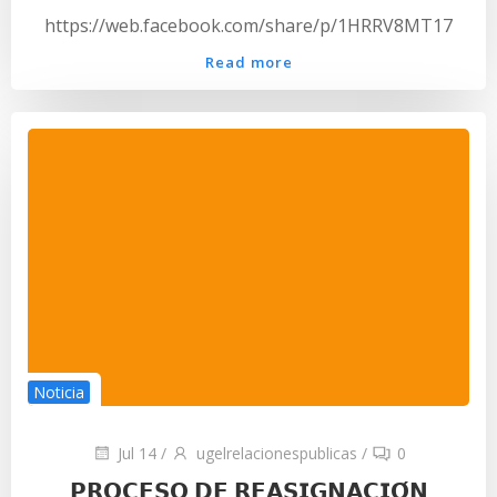
https://web.facebook.com/share/p/1HRRV8MT17
Read more
Noticia
Jul 14
/
ugelrelacionespublicas
/
0
𝗣𝗥𝗢𝗖𝗘𝗦𝗢 𝗗𝗘 𝗥𝗘𝗔𝗦𝗜𝗚𝗡𝗔𝗖𝗜𝗢́𝗡