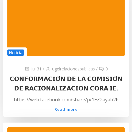
Noticia
Jul 31
/
ugelrelacionespublicas
/
0
𝗖𝗢𝗡𝗙𝗢𝗥𝗠𝗔𝗖𝗜𝗢́𝗡 𝗗𝗘 𝗟𝗔 𝗖𝗢𝗠𝗜𝗦𝗜𝗢́𝗡
𝗗𝗘 𝗥𝗔𝗖𝗜𝗢𝗡𝗔𝗟𝗜𝗭𝗔𝗖𝗜𝗢́𝗡 𝗖𝗢𝗥𝗔 𝗜𝗘.
https://web.facebook.com/share/p/1EZ2ayab2F
Read more