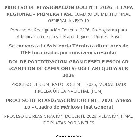
𝗣𝗥𝗢𝗖𝗘𝗦𝗢 𝗗𝗘 𝗥𝗘𝗔𝗦𝗜𝗚𝗡𝗔𝗖𝗜𝗢́𝗡 𝗗𝗢𝗖𝗘𝗡𝗧𝗘 𝟮𝟬𝟮𝟲 – 𝗘𝗧𝗔𝗣𝗔
𝗥𝗘𝗚𝗜𝗢𝗡𝗔𝗟 – 𝗣𝗥𝗜𝗠𝗘𝗥𝗔 𝗙𝗔𝗦𝗘 CUADRO DE MERITO FINAL
GENERAL ANEXO 10
Proceso de Reasignación Docente 2026: Cronograma para
Adjudicación de plazas Etapa Regional-Primera Fase
𝗦𝗲 𝗰𝗼𝗻𝘃𝗼𝗰𝗮 𝗮 𝗹𝗮 𝗔𝘀𝗶𝘀𝘁𝗲𝗻𝗰𝗶𝗮 𝗧𝗲́𝗰𝗻𝗶𝗰𝗮 𝗮 𝗱𝗶𝗿𝗲𝗰𝘁𝗼𝗿𝗲𝘀 𝗱𝗲
𝗜𝗜𝗘𝗘 𝗳𝗼𝗰𝗮𝗹𝗶𝘇𝗮𝗱𝗮𝘀 𝗽𝗼𝗿 𝗰𝗼𝗻𝘃𝗶𝘃𝗲𝗻𝗰𝗶𝗮 𝗲𝘀𝗰𝗼𝗹𝗮𝗿
𝗥𝗢𝗟 𝗗𝗘 𝗣𝗔𝗥𝗧𝗜𝗖𝗜𝗣𝗔𝗖𝗜𝗢́𝗡: 𝗚𝗥𝗔𝗡 𝗗𝗘𝗦𝗙𝗜𝗟𝗘 𝗘𝗦𝗖𝗢𝗟𝗔𝗥
«𝗖𝗔𝗠𝗣𝗘𝗢́𝗡 𝗗𝗘 𝗖𝗔𝗠𝗣𝗘𝗢𝗡𝗘𝗦» 𝗨𝗚𝗘𝗟 𝗔𝗥𝗘𝗤𝗨𝗜𝗣𝗔 𝗦𝗨𝗥
𝟮𝟬𝟮𝟲
PROCESO DE CONTRATO DOCENTE 2026, MODALIDAD:
PRUEBA ÚNICA NACIONAL (PUN)
𝗣𝗥𝗢𝗖𝗘𝗦𝗢 𝗗𝗘 𝗥𝗘𝗔𝗦𝗜𝗚𝗡𝗔𝗖𝗜𝗢́𝗡 𝗗𝗢𝗖𝗘𝗡𝗧𝗘 𝟮𝟬𝟮𝟲: 𝗔𝗻𝗲𝘅𝗼
𝟭𝟬 – 𝗖𝘂𝗮𝗱𝗿𝗼 𝗱𝗲 𝗠𝗲́𝗿𝗶𝘁𝗼𝘀 𝗙𝗶𝗻𝗮𝗹 𝗚𝗲𝗻𝗲𝗿𝗮𝗹
PROCESO DE REASIGNACIÓN DOCENTE 2026: RELACIÓN FINAL
DE PLAZAS POR NIVELES