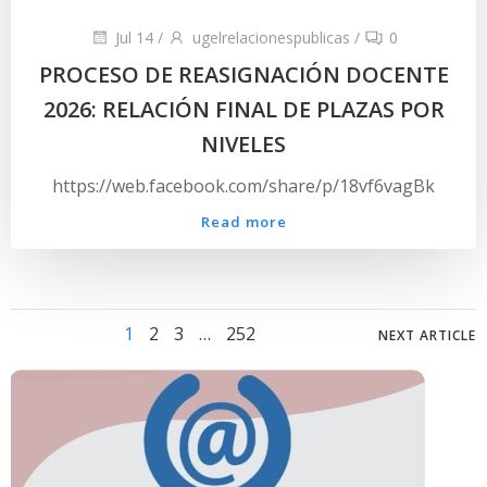
Jul 14
/
ugelrelacionespublicas
/
0
PROCESO DE REASIGNACIÓN DOCENTE
2026: RELACIÓN FINAL DE PLAZAS POR
NIVELES
https://web.facebook.com/share/p/18vf6vagBk
Read more
Posts
Posts
Page
Page
Page
Page
1
2
3
…
252
NEXT ARTICLE
navigation
navig