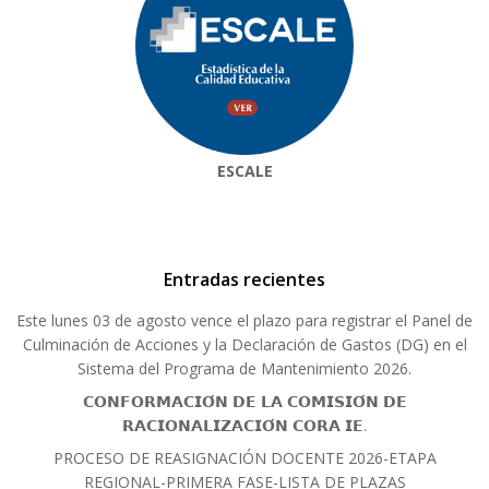
ESCALE
Entradas recientes
Este lunes 03 de agosto vence el plazo para registrar el Panel de
Culminación de Acciones y la Declaración de Gastos (DG) en el
Sistema del Programa de Mantenimiento 2026.
𝗖𝗢𝗡𝗙𝗢𝗥𝗠𝗔𝗖𝗜𝗢́𝗡 𝗗𝗘 𝗟𝗔 𝗖𝗢𝗠𝗜𝗦𝗜𝗢́𝗡 𝗗𝗘
𝗥𝗔𝗖𝗜𝗢𝗡𝗔𝗟𝗜𝗭𝗔𝗖𝗜𝗢́𝗡 𝗖𝗢𝗥𝗔 𝗜𝗘.
PROCESO DE REASIGNACIÓN DOCENTE 2026-ETAPA
REGIONAL-PRIMERA FASE-LISTA DE PLAZAS