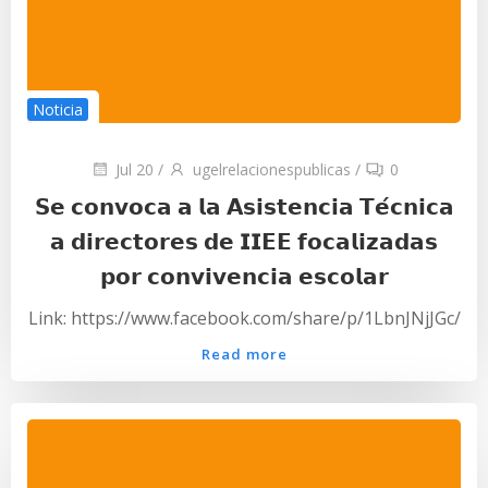
Noticia
Jul 20
/
ugelrelacionespublicas
/
0
𝗦𝗲 𝗰𝗼𝗻𝘃𝗼𝗰𝗮 𝗮 𝗹𝗮 𝗔𝘀𝗶𝘀𝘁𝗲𝗻𝗰𝗶𝗮 𝗧𝗲́𝗰𝗻𝗶𝗰𝗮
𝗮 𝗱𝗶𝗿𝗲𝗰𝘁𝗼𝗿𝗲𝘀 𝗱𝗲 𝗜𝗜𝗘𝗘 𝗳𝗼𝗰𝗮𝗹𝗶𝘇𝗮𝗱𝗮𝘀
𝗽𝗼𝗿 𝗰𝗼𝗻𝘃𝗶𝘃𝗲𝗻𝗰𝗶𝗮 𝗲𝘀𝗰𝗼𝗹𝗮𝗿
Link: https://www.facebook.com/share/p/1LbnJNjJGc/
Read more