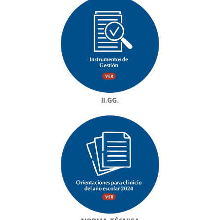
II.GG.