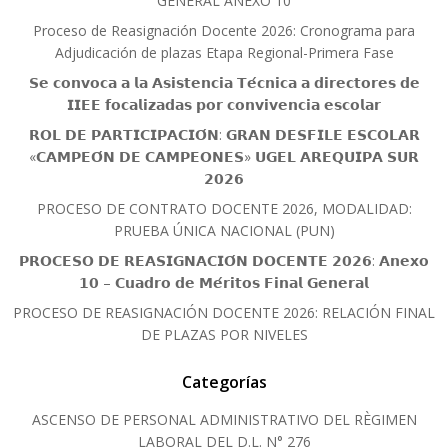
GENERAL ANEXO 10
Proceso de Reasignación Docente 2026: Cronograma para
Adjudicación de plazas Etapa Regional-Primera Fase
𝗦𝗲 𝗰𝗼𝗻𝘃𝗼𝗰𝗮 𝗮 𝗹𝗮 𝗔𝘀𝗶𝘀𝘁𝗲𝗻𝗰𝗶𝗮 𝗧𝗲́𝗰𝗻𝗶𝗰𝗮 𝗮 𝗱𝗶𝗿𝗲𝗰𝘁𝗼𝗿𝗲𝘀 𝗱𝗲
𝗜𝗜𝗘𝗘 𝗳𝗼𝗰𝗮𝗹𝗶𝘇𝗮𝗱𝗮𝘀 𝗽𝗼𝗿 𝗰𝗼𝗻𝘃𝗶𝘃𝗲𝗻𝗰𝗶𝗮 𝗲𝘀𝗰𝗼𝗹𝗮𝗿
𝗥𝗢𝗟 𝗗𝗘 𝗣𝗔𝗥𝗧𝗜𝗖𝗜𝗣𝗔𝗖𝗜𝗢́𝗡: 𝗚𝗥𝗔𝗡 𝗗𝗘𝗦𝗙𝗜𝗟𝗘 𝗘𝗦𝗖𝗢𝗟𝗔𝗥
«𝗖𝗔𝗠𝗣𝗘𝗢́𝗡 𝗗𝗘 𝗖𝗔𝗠𝗣𝗘𝗢𝗡𝗘𝗦» 𝗨𝗚𝗘𝗟 𝗔𝗥𝗘𝗤𝗨𝗜𝗣𝗔 𝗦𝗨𝗥
𝟮𝟬𝟮𝟲
PROCESO DE CONTRATO DOCENTE 2026, MODALIDAD:
PRUEBA ÚNICA NACIONAL (PUN)
𝗣𝗥𝗢𝗖𝗘𝗦𝗢 𝗗𝗘 𝗥𝗘𝗔𝗦𝗜𝗚𝗡𝗔𝗖𝗜𝗢́𝗡 𝗗𝗢𝗖𝗘𝗡𝗧𝗘 𝟮𝟬𝟮𝟲: 𝗔𝗻𝗲𝘅𝗼
𝟭𝟬 – 𝗖𝘂𝗮𝗱𝗿𝗼 𝗱𝗲 𝗠𝗲́𝗿𝗶𝘁𝗼𝘀 𝗙𝗶𝗻𝗮𝗹 𝗚𝗲𝗻𝗲𝗿𝗮𝗹
PROCESO DE REASIGNACIÓN DOCENTE 2026: RELACIÓN FINAL
DE PLAZAS POR NIVELES
Categorías
ASCENSO DE PERSONAL ADMINISTRATIVO DEL RÈGIMEN
LABORAL DEL D.L. N° 276