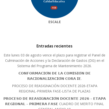
ESCALE
Entradas recientes
Este lunes 03 de agosto vence el plazo para registrar el Panel de
Culminación de Acciones y la Declaración de Gastos (DG) en el
Sistema del Programa de Mantenimiento 2026.
𝗖𝗢𝗡𝗙𝗢𝗥𝗠𝗔𝗖𝗜𝗢́𝗡 𝗗𝗘 𝗟𝗔 𝗖𝗢𝗠𝗜𝗦𝗜𝗢́𝗡 𝗗𝗘
𝗥𝗔𝗖𝗜𝗢𝗡𝗔𝗟𝗜𝗭𝗔𝗖𝗜𝗢́𝗡 𝗖𝗢𝗥𝗔 𝗜𝗘.
PROCESO DE REASIGNACIÓN DOCENTE 2026-ETAPA
REGIONAL-PRIMERA FASE-LISTA DE PLAZAS
𝗣𝗥𝗢𝗖𝗘𝗦𝗢 𝗗𝗘 𝗥𝗘𝗔𝗦𝗜𝗚𝗡𝗔𝗖𝗜𝗢́𝗡 𝗗𝗢𝗖𝗘𝗡𝗧𝗘 𝟮𝟬𝟮𝟲 – 𝗘𝗧𝗔𝗣𝗔
𝗥𝗘𝗚𝗜𝗢𝗡𝗔𝗟 – 𝗣𝗥𝗜𝗠𝗘𝗥𝗔 𝗙𝗔𝗦𝗘 CUADRO DE MERITO FINAL