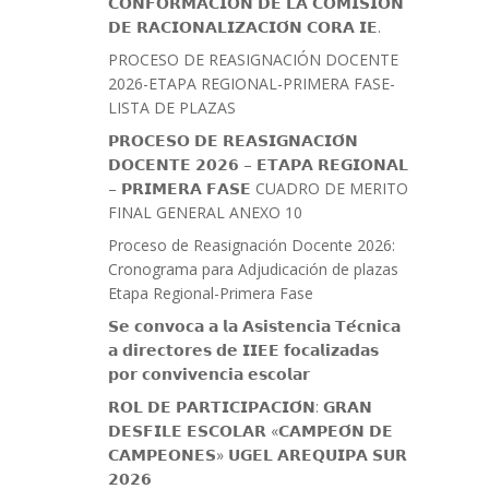
𝗖𝗢𝗡𝗙𝗢𝗥𝗠𝗔𝗖𝗜𝗢́𝗡 𝗗𝗘 𝗟𝗔 𝗖𝗢𝗠𝗜𝗦𝗜𝗢́𝗡
𝗗𝗘 𝗥𝗔𝗖𝗜𝗢𝗡𝗔𝗟𝗜𝗭𝗔𝗖𝗜𝗢́𝗡 𝗖𝗢𝗥𝗔 𝗜𝗘.
PROCESO DE REASIGNACIÓN DOCENTE
2026-ETAPA REGIONAL-PRIMERA FASE-
LISTA DE PLAZAS
𝗣𝗥𝗢𝗖𝗘𝗦𝗢 𝗗𝗘 𝗥𝗘𝗔𝗦𝗜𝗚𝗡𝗔𝗖𝗜𝗢́𝗡
𝗗𝗢𝗖𝗘𝗡𝗧𝗘 𝟮𝟬𝟮𝟲 – 𝗘𝗧𝗔𝗣𝗔 𝗥𝗘𝗚𝗜𝗢𝗡𝗔𝗟
– 𝗣𝗥𝗜𝗠𝗘𝗥𝗔 𝗙𝗔𝗦𝗘 CUADRO DE MERITO
FINAL GENERAL ANEXO 10
Proceso de Reasignación Docente 2026:
Cronograma para Adjudicación de plazas
Etapa Regional-Primera Fase
𝗦𝗲 𝗰𝗼𝗻𝘃𝗼𝗰𝗮 𝗮 𝗹𝗮 𝗔𝘀𝗶𝘀𝘁𝗲𝗻𝗰𝗶𝗮 𝗧𝗲́𝗰𝗻𝗶𝗰𝗮
𝗮 𝗱𝗶𝗿𝗲𝗰𝘁𝗼𝗿𝗲𝘀 𝗱𝗲 𝗜𝗜𝗘𝗘 𝗳𝗼𝗰𝗮𝗹𝗶𝘇𝗮𝗱𝗮𝘀
𝗽𝗼𝗿 𝗰𝗼𝗻𝘃𝗶𝘃𝗲𝗻𝗰𝗶𝗮 𝗲𝘀𝗰𝗼𝗹𝗮𝗿
𝗥𝗢𝗟 𝗗𝗘 𝗣𝗔𝗥𝗧𝗜𝗖𝗜𝗣𝗔𝗖𝗜𝗢́𝗡: 𝗚𝗥𝗔𝗡
𝗗𝗘𝗦𝗙𝗜𝗟𝗘 𝗘𝗦𝗖𝗢𝗟𝗔𝗥 «𝗖𝗔𝗠𝗣𝗘𝗢́𝗡 𝗗𝗘
𝗖𝗔𝗠𝗣𝗘𝗢𝗡𝗘𝗦» 𝗨𝗚𝗘𝗟 𝗔𝗥𝗘𝗤𝗨𝗜𝗣𝗔 𝗦𝗨𝗥
𝟮𝟬𝟮𝟲