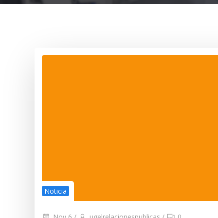
Noticia
Nov 6
/
ugelrelacionespublicas
/
0