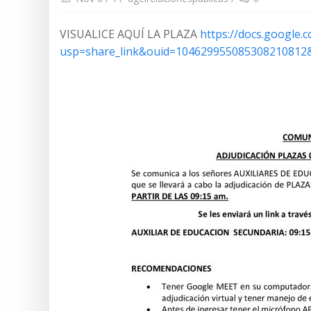
VISUALICE AQUÍ LA PLAZA
https://docs.google
usp=share_link&ouid=104629955085308210812&