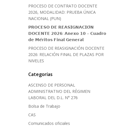
PROCESO DE CONTRATO DOCENTE
2026, MODALIDAD: PRUEBA ÚNICA
NACIONAL (PUN)
𝗣𝗥𝗢𝗖𝗘𝗦𝗢 𝗗𝗘 𝗥𝗘𝗔𝗦𝗜𝗚𝗡𝗔𝗖𝗜𝗢́𝗡
𝗗𝗢𝗖𝗘𝗡𝗧𝗘 𝟮𝟬𝟮𝟲: 𝗔𝗻𝗲𝘅𝗼 𝟭𝟬 – 𝗖𝘂𝗮𝗱𝗿𝗼
𝗱𝗲 𝗠𝗲́𝗿𝗶𝘁𝗼𝘀 𝗙𝗶𝗻𝗮𝗹 𝗚𝗲𝗻𝗲𝗿𝗮𝗹
PROCESO DE REASIGNACIÓN DOCENTE
2026: RELACIÓN FINAL DE PLAZAS POR
NIVELES
Categorías
ASCENSO DE PERSONAL
ADMINISTRATIVO DEL RÈGIMEN
LABORAL DEL D.L. N° 276
Bolsa de Trabajo
CAS
Comunicados oficiales