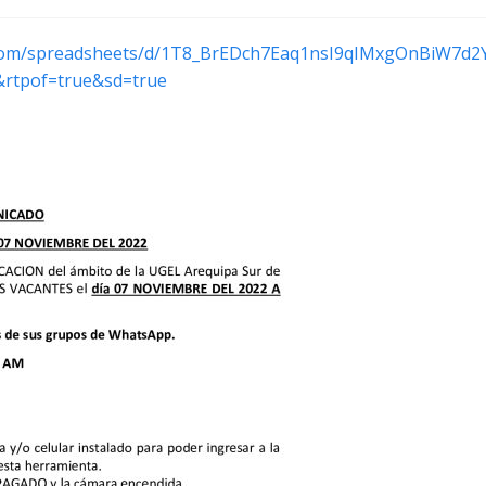
.com/spreadsheets/d/1T8_BrEDch7Eaq1nsI9qIMxgOnBiW7d2Y
rtpof=true&sd=true