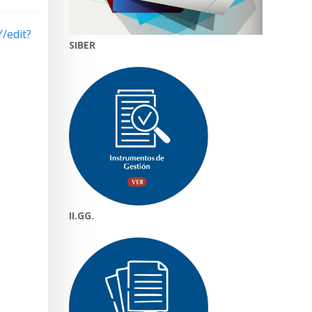
/edit?
SIBER
II.GG.