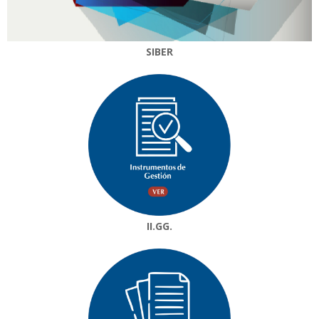
SIBER
II.GG.