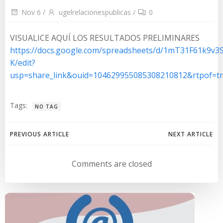
Nov 6
/
ugelrelacionespublicas
/
0
VISUALICE AQUÍ LOS RESULTADOS PRELIMINARES
https://docs.google.com/spreadsheets/d/1mT31F61k9v3
K/edit?
usp=share_link&ouid=104629955085308210812&rtpof=t
Tags:
NO TAG
Navegación
Navegación
PREVIOUS ARTICLE
NEXT ARTICLE
de
de
Comments are closed
entradas
entradas