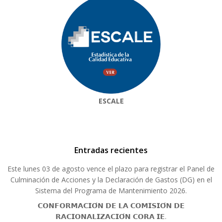
ESCALE
Entradas recientes
Este lunes 03 de agosto vence el plazo para registrar el Panel de
Culminación de Acciones y la Declaración de Gastos (DG) en el
Sistema del Programa de Mantenimiento 2026.
𝗖𝗢𝗡𝗙𝗢𝗥𝗠𝗔𝗖𝗜𝗢́𝗡 𝗗𝗘 𝗟𝗔 𝗖𝗢𝗠𝗜𝗦𝗜𝗢́𝗡 𝗗𝗘
𝗥𝗔𝗖𝗜𝗢𝗡𝗔𝗟𝗜𝗭𝗔𝗖𝗜𝗢́𝗡 𝗖𝗢𝗥𝗔 𝗜𝗘.