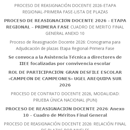
PROCESO DE REASIGNACIÓN DOCENTE 2026-ETAPA
REGIONAL-PRIMERA FASE-LISTA DE PLAZAS
𝗣𝗥𝗢𝗖𝗘𝗦𝗢 𝗗𝗘 𝗥𝗘𝗔𝗦𝗜𝗚𝗡𝗔𝗖𝗜𝗢́𝗡 𝗗𝗢𝗖𝗘𝗡𝗧𝗘 𝟮𝟬𝟮𝟲 – 𝗘𝗧𝗔𝗣𝗔
𝗥𝗘𝗚𝗜𝗢𝗡𝗔𝗟 – 𝗣𝗥𝗜𝗠𝗘𝗥𝗔 𝗙𝗔𝗦𝗘 CUADRO DE MERITO FINAL
GENERAL ANEXO 10
Proceso de Reasignación Docente 2026: Cronograma para
Adjudicación de plazas Etapa Regional-Primera Fase
𝗦𝗲 𝗰𝗼𝗻𝘃𝗼𝗰𝗮 𝗮 𝗹𝗮 𝗔𝘀𝗶𝘀𝘁𝗲𝗻𝗰𝗶𝗮 𝗧𝗲́𝗰𝗻𝗶𝗰𝗮 𝗮 𝗱𝗶𝗿𝗲𝗰𝘁𝗼𝗿𝗲𝘀 𝗱𝗲
𝗜𝗜𝗘𝗘 𝗳𝗼𝗰𝗮𝗹𝗶𝘇𝗮𝗱𝗮𝘀 𝗽𝗼𝗿 𝗰𝗼𝗻𝘃𝗶𝘃𝗲𝗻𝗰𝗶𝗮 𝗲𝘀𝗰𝗼𝗹𝗮𝗿
𝗥𝗢𝗟 𝗗𝗘 𝗣𝗔𝗥𝗧𝗜𝗖𝗜𝗣𝗔𝗖𝗜𝗢́𝗡: 𝗚𝗥𝗔𝗡 𝗗𝗘𝗦𝗙𝗜𝗟𝗘 𝗘𝗦𝗖𝗢𝗟𝗔𝗥
«𝗖𝗔𝗠𝗣𝗘𝗢́𝗡 𝗗𝗘 𝗖𝗔𝗠𝗣𝗘𝗢𝗡𝗘𝗦» 𝗨𝗚𝗘𝗟 𝗔𝗥𝗘𝗤𝗨𝗜𝗣𝗔 𝗦𝗨𝗥
𝟮𝟬𝟮𝟲
PROCESO DE CONTRATO DOCENTE 2026, MODALIDAD:
PRUEBA ÚNICA NACIONAL (PUN)
𝗣𝗥𝗢𝗖𝗘𝗦𝗢 𝗗𝗘 𝗥𝗘𝗔𝗦𝗜𝗚𝗡𝗔𝗖𝗜𝗢́𝗡 𝗗𝗢𝗖𝗘𝗡𝗧𝗘 𝟮𝟬𝟮𝟲: 𝗔𝗻𝗲𝘅𝗼
𝟭𝟬 – 𝗖𝘂𝗮𝗱𝗿𝗼 𝗱𝗲 𝗠𝗲́𝗿𝗶𝘁𝗼𝘀 𝗙𝗶𝗻𝗮𝗹 𝗚𝗲𝗻𝗲𝗿𝗮𝗹
PROCESO DE REASIGNACIÓN DOCENTE 2026: RELACIÓN FINAL