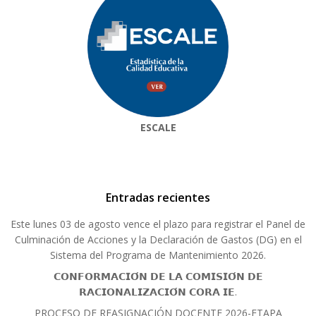
ESCALE
Entradas recientes
Este lunes 03 de agosto vence el plazo para registrar el Panel de
Culminación de Acciones y la Declaración de Gastos (DG) en el
Sistema del Programa de Mantenimiento 2026.
𝗖𝗢𝗡𝗙𝗢𝗥𝗠𝗔𝗖𝗜𝗢́𝗡 𝗗𝗘 𝗟𝗔 𝗖𝗢𝗠𝗜𝗦𝗜𝗢́𝗡 𝗗𝗘
𝗥𝗔𝗖𝗜𝗢𝗡𝗔𝗟𝗜𝗭𝗔𝗖𝗜𝗢́𝗡 𝗖𝗢𝗥𝗔 𝗜𝗘.
PROCESO DE REASIGNACIÓN DOCENTE 2026-ETAPA