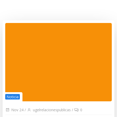
Noticia
Nov 24
/
ugelrelacionespublicas
/
0