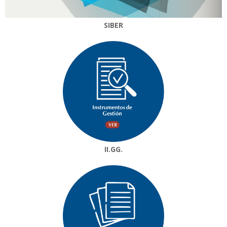
SIBER
II.GG.