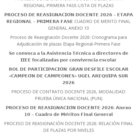
REGIONAL-PRIMERA FASE-LISTA DE PLAZAS
𝗣𝗥𝗢𝗖𝗘𝗦𝗢 𝗗𝗘 𝗥𝗘𝗔𝗦𝗜𝗚𝗡𝗔𝗖𝗜𝗢́𝗡 𝗗𝗢𝗖𝗘𝗡𝗧𝗘 𝟮𝟬𝟮𝟲 – 𝗘𝗧𝗔𝗣𝗔
𝗥𝗘𝗚𝗜𝗢𝗡𝗔𝗟 – 𝗣𝗥𝗜𝗠𝗘𝗥𝗔 𝗙𝗔𝗦𝗘 CUADRO DE MERITO FINAL
GENERAL ANEXO 10
Proceso de Reasignación Docente 2026: Cronograma para
Adjudicación de plazas Etapa Regional-Primera Fase
𝗦𝗲 𝗰𝗼𝗻𝘃𝗼𝗰𝗮 𝗮 𝗹𝗮 𝗔𝘀𝗶𝘀𝘁𝗲𝗻𝗰𝗶𝗮 𝗧𝗲́𝗰𝗻𝗶𝗰𝗮 𝗮 𝗱𝗶𝗿𝗲𝗰𝘁𝗼𝗿𝗲𝘀 𝗱𝗲
𝗜𝗜𝗘𝗘 𝗳𝗼𝗰𝗮𝗹𝗶𝘇𝗮𝗱𝗮𝘀 𝗽𝗼𝗿 𝗰𝗼𝗻𝘃𝗶𝘃𝗲𝗻𝗰𝗶𝗮 𝗲𝘀𝗰𝗼𝗹𝗮𝗿
𝗥𝗢𝗟 𝗗𝗘 𝗣𝗔𝗥𝗧𝗜𝗖𝗜𝗣𝗔𝗖𝗜𝗢́𝗡: 𝗚𝗥𝗔𝗡 𝗗𝗘𝗦𝗙𝗜𝗟𝗘 𝗘𝗦𝗖𝗢𝗟𝗔𝗥
«𝗖𝗔𝗠𝗣𝗘𝗢́𝗡 𝗗𝗘 𝗖𝗔𝗠𝗣𝗘𝗢𝗡𝗘𝗦» 𝗨𝗚𝗘𝗟 𝗔𝗥𝗘𝗤𝗨𝗜𝗣𝗔 𝗦𝗨𝗥
𝟮𝟬𝟮𝟲
PROCESO DE CONTRATO DOCENTE 2026, MODALIDAD:
PRUEBA ÚNICA NACIONAL (PUN)
𝗣𝗥𝗢𝗖𝗘𝗦𝗢 𝗗𝗘 𝗥𝗘𝗔𝗦𝗜𝗚𝗡𝗔𝗖𝗜𝗢́𝗡 𝗗𝗢𝗖𝗘𝗡𝗧𝗘 𝟮𝟬𝟮𝟲: 𝗔𝗻𝗲𝘅𝗼
𝟭𝟬 – 𝗖𝘂𝗮𝗱𝗿𝗼 𝗱𝗲 𝗠𝗲́𝗿𝗶𝘁𝗼𝘀 𝗙𝗶𝗻𝗮𝗹 𝗚𝗲𝗻𝗲𝗿𝗮𝗹
PROCESO DE REASIGNACIÓN DOCENTE 2026: RELACIÓN FINAL
DE PLAZAS POR NIVELES