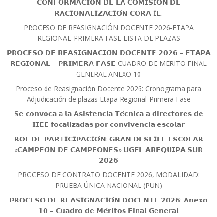
𝗖𝗢𝗡𝗙𝗢𝗥𝗠𝗔𝗖𝗜𝗢́𝗡 𝗗𝗘 𝗟𝗔 𝗖𝗢𝗠𝗜𝗦𝗜𝗢́𝗡 𝗗𝗘
𝗥𝗔𝗖𝗜𝗢𝗡𝗔𝗟𝗜𝗭𝗔𝗖𝗜𝗢́𝗡 𝗖𝗢𝗥𝗔 𝗜𝗘.
PROCESO DE REASIGNACIÓN DOCENTE 2026-ETAPA
REGIONAL-PRIMERA FASE-LISTA DE PLAZAS
𝗣𝗥𝗢𝗖𝗘𝗦𝗢 𝗗𝗘 𝗥𝗘𝗔𝗦𝗜𝗚𝗡𝗔𝗖𝗜𝗢́𝗡 𝗗𝗢𝗖𝗘𝗡𝗧𝗘 𝟮𝟬𝟮𝟲 – 𝗘𝗧𝗔𝗣𝗔
𝗥𝗘𝗚𝗜𝗢𝗡𝗔𝗟 – 𝗣𝗥𝗜𝗠𝗘𝗥𝗔 𝗙𝗔𝗦𝗘 CUADRO DE MERITO FINAL
GENERAL ANEXO 10
Proceso de Reasignación Docente 2026: Cronograma para
Adjudicación de plazas Etapa Regional-Primera Fase
𝗦𝗲 𝗰𝗼𝗻𝘃𝗼𝗰𝗮 𝗮 𝗹𝗮 𝗔𝘀𝗶𝘀𝘁𝗲𝗻𝗰𝗶𝗮 𝗧𝗲́𝗰𝗻𝗶𝗰𝗮 𝗮 𝗱𝗶𝗿𝗲𝗰𝘁𝗼𝗿𝗲𝘀 𝗱𝗲
𝗜𝗜𝗘𝗘 𝗳𝗼𝗰𝗮𝗹𝗶𝘇𝗮𝗱𝗮𝘀 𝗽𝗼𝗿 𝗰𝗼𝗻𝘃𝗶𝘃𝗲𝗻𝗰𝗶𝗮 𝗲𝘀𝗰𝗼𝗹𝗮𝗿
𝗥𝗢𝗟 𝗗𝗘 𝗣𝗔𝗥𝗧𝗜𝗖𝗜𝗣𝗔𝗖𝗜𝗢́𝗡: 𝗚𝗥𝗔𝗡 𝗗𝗘𝗦𝗙𝗜𝗟𝗘 𝗘𝗦𝗖𝗢𝗟𝗔𝗥
«𝗖𝗔𝗠𝗣𝗘𝗢́𝗡 𝗗𝗘 𝗖𝗔𝗠𝗣𝗘𝗢𝗡𝗘𝗦» 𝗨𝗚𝗘𝗟 𝗔𝗥𝗘𝗤𝗨𝗜𝗣𝗔 𝗦𝗨𝗥
𝟮𝟬𝟮𝟲
PROCESO DE CONTRATO DOCENTE 2026, MODALIDAD:
PRUEBA ÚNICA NACIONAL (PUN)
𝗣𝗥𝗢𝗖𝗘𝗦𝗢 𝗗𝗘 𝗥𝗘𝗔𝗦𝗜𝗚𝗡𝗔𝗖𝗜𝗢́𝗡 𝗗𝗢𝗖𝗘𝗡𝗧𝗘 𝟮𝟬𝟮𝟲: 𝗔𝗻𝗲𝘅𝗼
𝟭𝟬 – 𝗖𝘂𝗮𝗱𝗿𝗼 𝗱𝗲 𝗠𝗲́𝗿𝗶𝘁𝗼𝘀 𝗙𝗶𝗻𝗮𝗹 𝗚𝗲𝗻𝗲𝗿𝗮𝗹