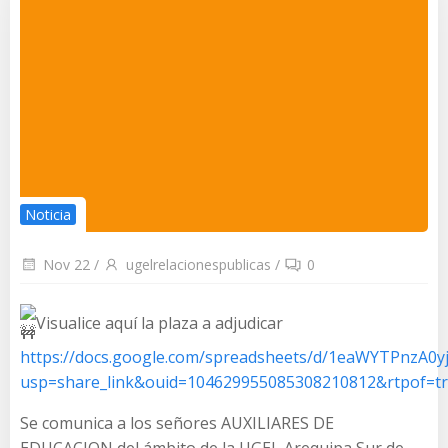
Noticia
Nov 22
/
ugelrelacionespublicas
/
0
Visualice aquí la plaza a adjudicar
https://docs.google.com/spreadsheets/d/1eaWYTPnzA0
usp=share_link&ouid=104629955085308210812&rtpof=t
Se comunica a los señores AUXILIARES DE
EDUCACION del ámbito de la UGEL Arequipa Sur de