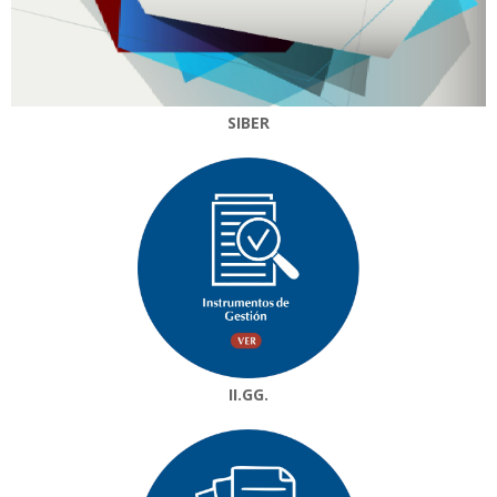
SIBER
II.GG.