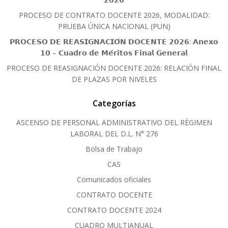
PROCESO DE CONTRATO DOCENTE 2026, MODALIDAD:
PRUEBA ÚNICA NACIONAL (PUN)
𝗣𝗥𝗢𝗖𝗘𝗦𝗢 𝗗𝗘 𝗥𝗘𝗔𝗦𝗜𝗚𝗡𝗔𝗖𝗜𝗢́𝗡 𝗗𝗢𝗖𝗘𝗡𝗧𝗘 𝟮𝟬𝟮𝟲: 𝗔𝗻𝗲𝘅𝗼
𝟭𝟬 – 𝗖𝘂𝗮𝗱𝗿𝗼 𝗱𝗲 𝗠𝗲́𝗿𝗶𝘁𝗼𝘀 𝗙𝗶𝗻𝗮𝗹 𝗚𝗲𝗻𝗲𝗿𝗮𝗹
PROCESO DE REASIGNACIÓN DOCENTE 2026: RELACIÓN FINAL
DE PLAZAS POR NIVELES
Categorías
ASCENSO DE PERSONAL ADMINISTRATIVO DEL RÈGIMEN
LABORAL DEL D.L. N° 276
Bolsa de Trabajo
CAS
Comunicados oficiales
CONTRATO DOCENTE
CONTRATO DOCENTE 2024
CUADRO MULTIANUAL