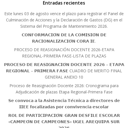
Entradas recientes
Este lunes 03 de agosto vence el plazo para registrar el Panel de
Culminación de Acciones y la Declaración de Gastos (DG) en el
Sistema del Programa de Mantenimiento 2026.
𝗖𝗢𝗡𝗙𝗢𝗥𝗠𝗔𝗖𝗜𝗢́𝗡 𝗗𝗘 𝗟𝗔 𝗖𝗢𝗠𝗜𝗦𝗜𝗢́𝗡 𝗗𝗘
𝗥𝗔𝗖𝗜𝗢𝗡𝗔𝗟𝗜𝗭𝗔𝗖𝗜𝗢́𝗡 𝗖𝗢𝗥𝗔 𝗜𝗘.
PROCESO DE REASIGNACIÓN DOCENTE 2026-ETAPA
REGIONAL-PRIMERA FASE-LISTA DE PLAZAS
𝗣𝗥𝗢𝗖𝗘𝗦𝗢 𝗗𝗘 𝗥𝗘𝗔𝗦𝗜𝗚𝗡𝗔𝗖𝗜𝗢́𝗡 𝗗𝗢𝗖𝗘𝗡𝗧𝗘 𝟮𝟬𝟮𝟲 – 𝗘𝗧𝗔𝗣𝗔
𝗥𝗘𝗚𝗜𝗢𝗡𝗔𝗟 – 𝗣𝗥𝗜𝗠𝗘𝗥𝗔 𝗙𝗔𝗦𝗘 CUADRO DE MERITO FINAL
GENERAL ANEXO 10
Proceso de Reasignación Docente 2026: Cronograma para
Adjudicación de plazas Etapa Regional-Primera Fase
𝗦𝗲 𝗰𝗼𝗻𝘃𝗼𝗰𝗮 𝗮 𝗹𝗮 𝗔𝘀𝗶𝘀𝘁𝗲𝗻𝗰𝗶𝗮 𝗧𝗲́𝗰𝗻𝗶𝗰𝗮 𝗮 𝗱𝗶𝗿𝗲𝗰𝘁𝗼𝗿𝗲𝘀 𝗱𝗲
𝗜𝗜𝗘𝗘 𝗳𝗼𝗰𝗮𝗹𝗶𝘇𝗮𝗱𝗮𝘀 𝗽𝗼𝗿 𝗰𝗼𝗻𝘃𝗶𝘃𝗲𝗻𝗰𝗶𝗮 𝗲𝘀𝗰𝗼𝗹𝗮𝗿
𝗥𝗢𝗟 𝗗𝗘 𝗣𝗔𝗥𝗧𝗜𝗖𝗜𝗣𝗔𝗖𝗜𝗢́𝗡: 𝗚𝗥𝗔𝗡 𝗗𝗘𝗦𝗙𝗜𝗟𝗘 𝗘𝗦𝗖𝗢𝗟𝗔𝗥
«𝗖𝗔𝗠𝗣𝗘𝗢́𝗡 𝗗𝗘 𝗖𝗔𝗠𝗣𝗘𝗢𝗡𝗘𝗦» 𝗨𝗚𝗘𝗟 𝗔𝗥𝗘𝗤𝗨𝗜𝗣𝗔 𝗦𝗨𝗥
𝟮𝟬𝟮𝟲