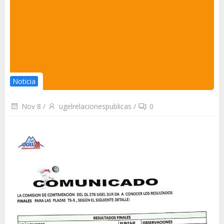
Noticia
Nov 8
/
ugelrelacionespublicas
/
0