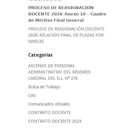
𝗣𝗥𝗢𝗖𝗘𝗦𝗢 𝗗𝗘 𝗥𝗘𝗔𝗦𝗜𝗚𝗡𝗔𝗖𝗜𝗢́𝗡
𝗗𝗢𝗖𝗘𝗡𝗧𝗘 𝟮𝟬𝟮𝟲: 𝗔𝗻𝗲𝘅𝗼 𝟭𝟬 – 𝗖𝘂𝗮𝗱𝗿𝗼
𝗱𝗲 𝗠𝗲́𝗿𝗶𝘁𝗼𝘀 𝗙𝗶𝗻𝗮𝗹 𝗚𝗲𝗻𝗲𝗿𝗮𝗹
PROCESO DE REASIGNACIÓN DOCENTE
2026: RELACIÓN FINAL DE PLAZAS POR
NIVELES
Categorías
ASCENSO DE PERSONAL
ADMINISTRATIVO DEL RÈGIMEN
LABORAL DEL D.L. N° 276
Bolsa de Trabajo
CAS
Comunicados oficiales
CONTRATO DOCENTE
CONTRATO DOCENTE 2024