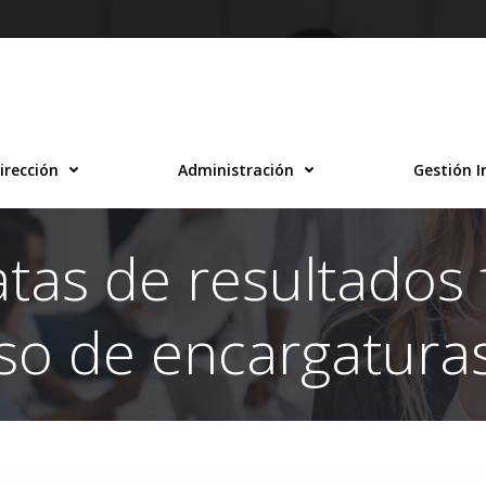
irección
Administración
Gestión I
tas de resultados 
so de encargatura