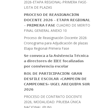
2026-ETAPA REGIONAL-PRIMERA FASE-
LISTA DE PLAZAS
𝗣𝗥𝗢𝗖𝗘𝗦𝗢 𝗗𝗘 𝗥𝗘𝗔𝗦𝗜𝗚𝗡𝗔𝗖𝗜𝗢́𝗡
𝗗𝗢𝗖𝗘𝗡𝗧𝗘 𝟮𝟬𝟮𝟲 – 𝗘𝗧𝗔𝗣𝗔 𝗥𝗘𝗚𝗜𝗢𝗡𝗔𝗟
– 𝗣𝗥𝗜𝗠𝗘𝗥𝗔 𝗙𝗔𝗦𝗘 CUADRO DE MERITO
FINAL GENERAL ANEXO 10
Proceso de Reasignación Docente 2026:
Cronograma para Adjudicación de plazas
Etapa Regional-Primera Fase
𝗦𝗲 𝗰𝗼𝗻𝘃𝗼𝗰𝗮 𝗮 𝗹𝗮 𝗔𝘀𝗶𝘀𝘁𝗲𝗻𝗰𝗶𝗮 𝗧𝗲́𝗰𝗻𝗶𝗰𝗮
𝗮 𝗱𝗶𝗿𝗲𝗰𝘁𝗼𝗿𝗲𝘀 𝗱𝗲 𝗜𝗜𝗘𝗘 𝗳𝗼𝗰𝗮𝗹𝗶𝘇𝗮𝗱𝗮𝘀
𝗽𝗼𝗿 𝗰𝗼𝗻𝘃𝗶𝘃𝗲𝗻𝗰𝗶𝗮 𝗲𝘀𝗰𝗼𝗹𝗮𝗿
𝗥𝗢𝗟 𝗗𝗘 𝗣𝗔𝗥𝗧𝗜𝗖𝗜𝗣𝗔𝗖𝗜𝗢́𝗡: 𝗚𝗥𝗔𝗡
𝗗𝗘𝗦𝗙𝗜𝗟𝗘 𝗘𝗦𝗖𝗢𝗟𝗔𝗥 «𝗖𝗔𝗠𝗣𝗘𝗢́𝗡 𝗗𝗘
𝗖𝗔𝗠𝗣𝗘𝗢𝗡𝗘𝗦» 𝗨𝗚𝗘𝗟 𝗔𝗥𝗘𝗤𝗨𝗜𝗣𝗔 𝗦𝗨𝗥
𝟮𝟬𝟮𝟲
PROCESO DE CONTRATO DOCENTE
2026, MODALIDAD: PRUEBA ÚNICA
NACIONAL (PUN)