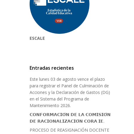
ESCALE
Entradas recientes
Este lunes 03 de agosto vence el plazo
para registrar el Panel de Culminación de
Acciones y la Declaración de Gastos (DG)
en el Sistema del Programa de
Mantenimiento 2026.
𝗖𝗢𝗡𝗙𝗢𝗥𝗠𝗔𝗖𝗜𝗢́𝗡 𝗗𝗘 𝗟𝗔 𝗖𝗢𝗠𝗜𝗦𝗜𝗢́𝗡
𝗗𝗘 𝗥𝗔𝗖𝗜𝗢𝗡𝗔𝗟𝗜𝗭𝗔𝗖𝗜𝗢́𝗡 𝗖𝗢𝗥𝗔 𝗜𝗘.
PROCESO DE REASIGNACIÓN DOCENTE