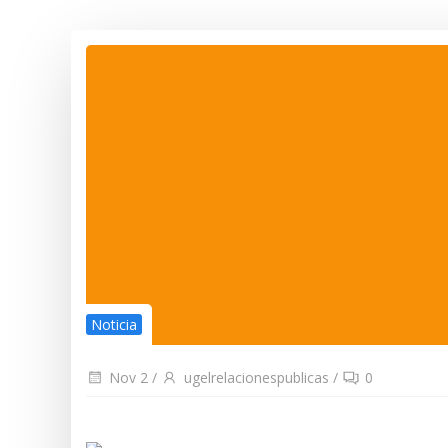
Noticia
Nov 2
/
ugelrelacionespublicas
/
0