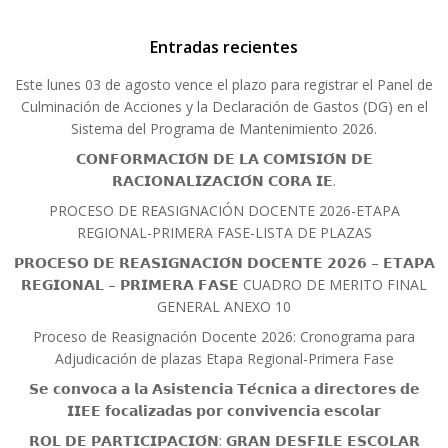
Entradas recientes
Este lunes 03 de agosto vence el plazo para registrar el Panel de
Culminación de Acciones y la Declaración de Gastos (DG) en el
Sistema del Programa de Mantenimiento 2026.
𝗖𝗢𝗡𝗙𝗢𝗥𝗠𝗔𝗖𝗜𝗢́𝗡 𝗗𝗘 𝗟𝗔 𝗖𝗢𝗠𝗜𝗦𝗜𝗢́𝗡 𝗗𝗘
𝗥𝗔𝗖𝗜𝗢𝗡𝗔𝗟𝗜𝗭𝗔𝗖𝗜𝗢́𝗡 𝗖𝗢𝗥𝗔 𝗜𝗘.
PROCESO DE REASIGNACIÓN DOCENTE 2026-ETAPA
REGIONAL-PRIMERA FASE-LISTA DE PLAZAS
𝗣𝗥𝗢𝗖𝗘𝗦𝗢 𝗗𝗘 𝗥𝗘𝗔𝗦𝗜𝗚𝗡𝗔𝗖𝗜𝗢́𝗡 𝗗𝗢𝗖𝗘𝗡𝗧𝗘 𝟮𝟬𝟮𝟲 – 𝗘𝗧𝗔𝗣𝗔
𝗥𝗘𝗚𝗜𝗢𝗡𝗔𝗟 – 𝗣𝗥𝗜𝗠𝗘𝗥𝗔 𝗙𝗔𝗦𝗘 CUADRO DE MERITO FINAL
GENERAL ANEXO 10
Proceso de Reasignación Docente 2026: Cronograma para
Adjudicación de plazas Etapa Regional-Primera Fase
𝗦𝗲 𝗰𝗼𝗻𝘃𝗼𝗰𝗮 𝗮 𝗹𝗮 𝗔𝘀𝗶𝘀𝘁𝗲𝗻𝗰𝗶𝗮 𝗧𝗲́𝗰𝗻𝗶𝗰𝗮 𝗮 𝗱𝗶𝗿𝗲𝗰𝘁𝗼𝗿𝗲𝘀 𝗱𝗲
𝗜𝗜𝗘𝗘 𝗳𝗼𝗰𝗮𝗹𝗶𝘇𝗮𝗱𝗮𝘀 𝗽𝗼𝗿 𝗰𝗼𝗻𝘃𝗶𝘃𝗲𝗻𝗰𝗶𝗮 𝗲𝘀𝗰𝗼𝗹𝗮𝗿
𝗥𝗢𝗟 𝗗𝗘 𝗣𝗔𝗥𝗧𝗜𝗖𝗜𝗣𝗔𝗖𝗜𝗢́𝗡: 𝗚𝗥𝗔𝗡 𝗗𝗘𝗦𝗙𝗜𝗟𝗘 𝗘𝗦𝗖𝗢𝗟𝗔𝗥