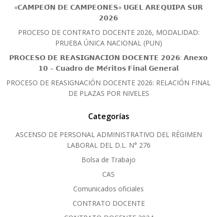
«𝗖𝗔𝗠𝗣𝗘𝗢́𝗡 𝗗𝗘 𝗖𝗔𝗠𝗣𝗘𝗢𝗡𝗘𝗦» 𝗨𝗚𝗘𝗟 𝗔𝗥𝗘𝗤𝗨𝗜𝗣𝗔 𝗦𝗨𝗥
𝟮𝟬𝟮𝟲
PROCESO DE CONTRATO DOCENTE 2026, MODALIDAD:
PRUEBA ÚNICA NACIONAL (PUN)
𝗣𝗥𝗢𝗖𝗘𝗦𝗢 𝗗𝗘 𝗥𝗘𝗔𝗦𝗜𝗚𝗡𝗔𝗖𝗜𝗢́𝗡 𝗗𝗢𝗖𝗘𝗡𝗧𝗘 𝟮𝟬𝟮𝟲: 𝗔𝗻𝗲𝘅𝗼
𝟭𝟬 – 𝗖𝘂𝗮𝗱𝗿𝗼 𝗱𝗲 𝗠𝗲́𝗿𝗶𝘁𝗼𝘀 𝗙𝗶𝗻𝗮𝗹 𝗚𝗲𝗻𝗲𝗿𝗮𝗹
PROCESO DE REASIGNACIÓN DOCENTE 2026: RELACIÓN FINAL
DE PLAZAS POR NIVELES
Categorías
ASCENSO DE PERSONAL ADMINISTRATIVO DEL RÈGIMEN
LABORAL DEL D.L. N° 276
Bolsa de Trabajo
CAS
Comunicados oficiales
CONTRATO DOCENTE