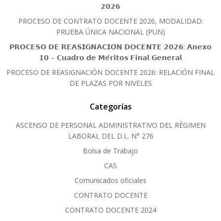
𝟮𝟬𝟮𝟲
PROCESO DE CONTRATO DOCENTE 2026, MODALIDAD:
PRUEBA ÚNICA NACIONAL (PUN)
𝗣𝗥𝗢𝗖𝗘𝗦𝗢 𝗗𝗘 𝗥𝗘𝗔𝗦𝗜𝗚𝗡𝗔𝗖𝗜𝗢́𝗡 𝗗𝗢𝗖𝗘𝗡𝗧𝗘 𝟮𝟬𝟮𝟲: 𝗔𝗻𝗲𝘅𝗼
𝟭𝟬 – 𝗖𝘂𝗮𝗱𝗿𝗼 𝗱𝗲 𝗠𝗲́𝗿𝗶𝘁𝗼𝘀 𝗙𝗶𝗻𝗮𝗹 𝗚𝗲𝗻𝗲𝗿𝗮𝗹
PROCESO DE REASIGNACIÓN DOCENTE 2026: RELACIÓN FINAL
DE PLAZAS POR NIVELES
Categorías
ASCENSO DE PERSONAL ADMINISTRATIVO DEL RÈGIMEN
LABORAL DEL D.L. N° 276
Bolsa de Trabajo
CAS
Comunicados oficiales
CONTRATO DOCENTE
CONTRATO DOCENTE 2024