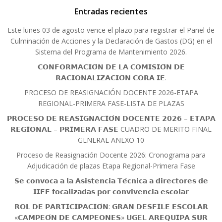
Entradas recientes
Este lunes 03 de agosto vence el plazo para registrar el Panel de
Culminación de Acciones y la Declaración de Gastos (DG) en el
Sistema del Programa de Mantenimiento 2026.
𝗖𝗢𝗡𝗙𝗢𝗥𝗠𝗔𝗖𝗜𝗢́𝗡 𝗗𝗘 𝗟𝗔 𝗖𝗢𝗠𝗜𝗦𝗜𝗢́𝗡 𝗗𝗘
𝗥𝗔𝗖𝗜𝗢𝗡𝗔𝗟𝗜𝗭𝗔𝗖𝗜𝗢́𝗡 𝗖𝗢𝗥𝗔 𝗜𝗘.
PROCESO DE REASIGNACIÓN DOCENTE 2026-ETAPA
REGIONAL-PRIMERA FASE-LISTA DE PLAZAS
𝗣𝗥𝗢𝗖𝗘𝗦𝗢 𝗗𝗘 𝗥𝗘𝗔𝗦𝗜𝗚𝗡𝗔𝗖𝗜𝗢́𝗡 𝗗𝗢𝗖𝗘𝗡𝗧𝗘 𝟮𝟬𝟮𝟲 – 𝗘𝗧𝗔𝗣𝗔
𝗥𝗘𝗚𝗜𝗢𝗡𝗔𝗟 – 𝗣𝗥𝗜𝗠𝗘𝗥𝗔 𝗙𝗔𝗦𝗘 CUADRO DE MERITO FINAL
GENERAL ANEXO 10
Proceso de Reasignación Docente 2026: Cronograma para
Adjudicación de plazas Etapa Regional-Primera Fase
𝗦𝗲 𝗰𝗼𝗻𝘃𝗼𝗰𝗮 𝗮 𝗹𝗮 𝗔𝘀𝗶𝘀𝘁𝗲𝗻𝗰𝗶𝗮 𝗧𝗲́𝗰𝗻𝗶𝗰𝗮 𝗮 𝗱𝗶𝗿𝗲𝗰𝘁𝗼𝗿𝗲𝘀 𝗱𝗲
𝗜𝗜𝗘𝗘 𝗳𝗼𝗰𝗮𝗹𝗶𝘇𝗮𝗱𝗮𝘀 𝗽𝗼𝗿 𝗰𝗼𝗻𝘃𝗶𝘃𝗲𝗻𝗰𝗶𝗮 𝗲𝘀𝗰𝗼𝗹𝗮𝗿
𝗥𝗢𝗟 𝗗𝗘 𝗣𝗔𝗥𝗧𝗜𝗖𝗜𝗣𝗔𝗖𝗜𝗢́𝗡: 𝗚𝗥𝗔𝗡 𝗗𝗘𝗦𝗙𝗜𝗟𝗘 𝗘𝗦𝗖𝗢𝗟𝗔𝗥
«𝗖𝗔𝗠𝗣𝗘𝗢́𝗡 𝗗𝗘 𝗖𝗔𝗠𝗣𝗘𝗢𝗡𝗘𝗦» 𝗨𝗚𝗘𝗟 𝗔𝗥𝗘𝗤𝗨𝗜𝗣𝗔 𝗦𝗨𝗥