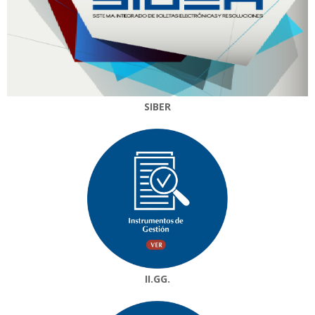
SIBER
II.GG.