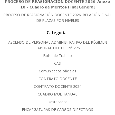
𝗣𝗥𝗢𝗖𝗘𝗦𝗢 𝗗𝗘 𝗥𝗘𝗔𝗦𝗜𝗚𝗡𝗔𝗖𝗜𝗢́𝗡 𝗗𝗢𝗖𝗘𝗡𝗧𝗘 𝟮𝟬𝟮𝟲: 𝗔𝗻𝗲𝘅𝗼
𝟭𝟬 – 𝗖𝘂𝗮𝗱𝗿𝗼 𝗱𝗲 𝗠𝗲́𝗿𝗶𝘁𝗼𝘀 𝗙𝗶𝗻𝗮𝗹 𝗚𝗲𝗻𝗲𝗿𝗮𝗹
PROCESO DE REASIGNACIÓN DOCENTE 2026: RELACIÓN FINAL
DE PLAZAS POR NIVELES
Categorías
ASCENSO DE PERSONAL ADMINISTRATIVO DEL RÈGIMEN
LABORAL DEL D.L. N° 276
Bolsa de Trabajo
CAS
Comunicados oficiales
CONTRATO DOCENTE
CONTRATO DOCENTE 2024
CUADRO MULTIANUAL
Destacados
ENCARGATURAS DE CARGOS DIRECTIVOS