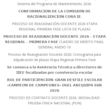
Sistema del Programa de Mantenimiento 2026.
𝗖𝗢𝗡𝗙𝗢𝗥𝗠𝗔𝗖𝗜𝗢́𝗡 𝗗𝗘 𝗟𝗔 𝗖𝗢𝗠𝗜𝗦𝗜𝗢́𝗡 𝗗𝗘
𝗥𝗔𝗖𝗜𝗢𝗡𝗔𝗟𝗜𝗭𝗔𝗖𝗜𝗢́𝗡 𝗖𝗢𝗥𝗔 𝗜𝗘.
PROCESO DE REASIGNACIÓN DOCENTE 2026-ETAPA
REGIONAL-PRIMERA FASE-LISTA DE PLAZAS
𝗣𝗥𝗢𝗖𝗘𝗦𝗢 𝗗𝗘 𝗥𝗘𝗔𝗦𝗜𝗚𝗡𝗔𝗖𝗜𝗢́𝗡 𝗗𝗢𝗖𝗘𝗡𝗧𝗘 𝟮𝟬𝟮𝟲 – 𝗘𝗧𝗔𝗣𝗔
𝗥𝗘𝗚𝗜𝗢𝗡𝗔𝗟 – 𝗣𝗥𝗜𝗠𝗘𝗥𝗔 𝗙𝗔𝗦𝗘 CUADRO DE MERITO FINAL
GENERAL ANEXO 10
Proceso de Reasignación Docente 2026: Cronograma para
Adjudicación de plazas Etapa Regional-Primera Fase
𝗦𝗲 𝗰𝗼𝗻𝘃𝗼𝗰𝗮 𝗮 𝗹𝗮 𝗔𝘀𝗶𝘀𝘁𝗲𝗻𝗰𝗶𝗮 𝗧𝗲́𝗰𝗻𝗶𝗰𝗮 𝗮 𝗱𝗶𝗿𝗲𝗰𝘁𝗼𝗿𝗲𝘀 𝗱𝗲
𝗜𝗜𝗘𝗘 𝗳𝗼𝗰𝗮𝗹𝗶𝘇𝗮𝗱𝗮𝘀 𝗽𝗼𝗿 𝗰𝗼𝗻𝘃𝗶𝘃𝗲𝗻𝗰𝗶𝗮 𝗲𝘀𝗰𝗼𝗹𝗮𝗿
𝗥𝗢𝗟 𝗗𝗘 𝗣𝗔𝗥𝗧𝗜𝗖𝗜𝗣𝗔𝗖𝗜𝗢́𝗡: 𝗚𝗥𝗔𝗡 𝗗𝗘𝗦𝗙𝗜𝗟𝗘 𝗘𝗦𝗖𝗢𝗟𝗔𝗥
«𝗖𝗔𝗠𝗣𝗘𝗢́𝗡 𝗗𝗘 𝗖𝗔𝗠𝗣𝗘𝗢𝗡𝗘𝗦» 𝗨𝗚𝗘𝗟 𝗔𝗥𝗘𝗤𝗨𝗜𝗣𝗔 𝗦𝗨𝗥
𝟮𝟬𝟮𝟲
PROCESO DE CONTRATO DOCENTE 2026, MODALIDAD:
PRUEBA ÚNICA NACIONAL (PUN)