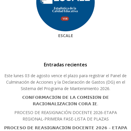
ESCALE
Entradas recientes
Este lunes 03 de agosto vence el plazo para registrar el Panel de
Culminación de Acciones y la Declaración de Gastos (DG) en el
Sistema del Programa de Mantenimiento 2026.
𝗖𝗢𝗡𝗙𝗢𝗥𝗠𝗔𝗖𝗜𝗢́𝗡 𝗗𝗘 𝗟𝗔 𝗖𝗢𝗠𝗜𝗦𝗜𝗢́𝗡 𝗗𝗘
𝗥𝗔𝗖𝗜𝗢𝗡𝗔𝗟𝗜𝗭𝗔𝗖𝗜𝗢́𝗡 𝗖𝗢𝗥𝗔 𝗜𝗘.
PROCESO DE REASIGNACIÓN DOCENTE 2026-ETAPA
REGIONAL-PRIMERA FASE-LISTA DE PLAZAS
𝗣𝗥𝗢𝗖𝗘𝗦𝗢 𝗗𝗘 𝗥𝗘𝗔𝗦𝗜𝗚𝗡𝗔𝗖𝗜𝗢́𝗡 𝗗𝗢𝗖𝗘𝗡𝗧𝗘 𝟮𝟬𝟮𝟲 – 𝗘𝗧𝗔𝗣𝗔