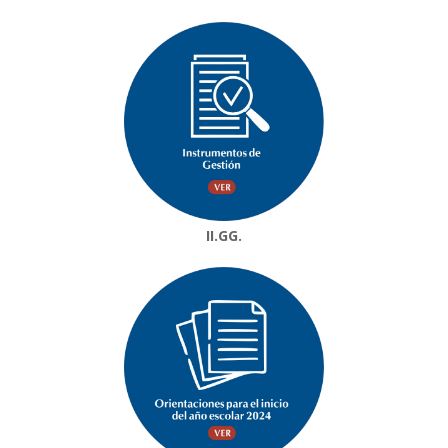
II.GG.