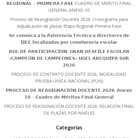
𝗥𝗘𝗚𝗜𝗢𝗡𝗔𝗟 – 𝗣𝗥𝗜𝗠𝗘𝗥𝗔 𝗙𝗔𝗦𝗘 CUADRO DE MERITO FINAL
GENERAL ANEXO 10
Proceso de Reasignación Docente 2026: Cronograma para
Adjudicación de plazas Etapa Regional-Primera Fase
𝗦𝗲 𝗰𝗼𝗻𝘃𝗼𝗰𝗮 𝗮 𝗹𝗮 𝗔𝘀𝗶𝘀𝘁𝗲𝗻𝗰𝗶𝗮 𝗧𝗲́𝗰𝗻𝗶𝗰𝗮 𝗮 𝗱𝗶𝗿𝗲𝗰𝘁𝗼𝗿𝗲𝘀 𝗱𝗲
𝗜𝗜𝗘𝗘 𝗳𝗼𝗰𝗮𝗹𝗶𝘇𝗮𝗱𝗮𝘀 𝗽𝗼𝗿 𝗰𝗼𝗻𝘃𝗶𝘃𝗲𝗻𝗰𝗶𝗮 𝗲𝘀𝗰𝗼𝗹𝗮𝗿
𝗥𝗢𝗟 𝗗𝗘 𝗣𝗔𝗥𝗧𝗜𝗖𝗜𝗣𝗔𝗖𝗜𝗢́𝗡: 𝗚𝗥𝗔𝗡 𝗗𝗘𝗦𝗙𝗜𝗟𝗘 𝗘𝗦𝗖𝗢𝗟𝗔𝗥
«𝗖𝗔𝗠𝗣𝗘𝗢́𝗡 𝗗𝗘 𝗖𝗔𝗠𝗣𝗘𝗢𝗡𝗘𝗦» 𝗨𝗚𝗘𝗟 𝗔𝗥𝗘𝗤𝗨𝗜𝗣𝗔 𝗦𝗨𝗥
𝟮𝟬𝟮𝟲
PROCESO DE CONTRATO DOCENTE 2026, MODALIDAD:
PRUEBA ÚNICA NACIONAL (PUN)
𝗣𝗥𝗢𝗖𝗘𝗦𝗢 𝗗𝗘 𝗥𝗘𝗔𝗦𝗜𝗚𝗡𝗔𝗖𝗜𝗢́𝗡 𝗗𝗢𝗖𝗘𝗡𝗧𝗘 𝟮𝟬𝟮𝟲: 𝗔𝗻𝗲𝘅𝗼
𝟭𝟬 – 𝗖𝘂𝗮𝗱𝗿𝗼 𝗱𝗲 𝗠𝗲́𝗿𝗶𝘁𝗼𝘀 𝗙𝗶𝗻𝗮𝗹 𝗚𝗲𝗻𝗲𝗿𝗮𝗹
PROCESO DE REASIGNACIÓN DOCENTE 2026: RELACIÓN FINAL
DE PLAZAS POR NIVELES
Categorías