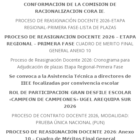
𝗖𝗢𝗡𝗙𝗢𝗥𝗠𝗔𝗖𝗜𝗢́𝗡 𝗗𝗘 𝗟𝗔 𝗖𝗢𝗠𝗜𝗦𝗜𝗢́𝗡 𝗗𝗘
𝗥𝗔𝗖𝗜𝗢𝗡𝗔𝗟𝗜𝗭𝗔𝗖𝗜𝗢́𝗡 𝗖𝗢𝗥𝗔 𝗜𝗘.
PROCESO DE REASIGNACIÓN DOCENTE 2026-ETAPA
REGIONAL-PRIMERA FASE-LISTA DE PLAZAS
𝗣𝗥𝗢𝗖𝗘𝗦𝗢 𝗗𝗘 𝗥𝗘𝗔𝗦𝗜𝗚𝗡𝗔𝗖𝗜𝗢́𝗡 𝗗𝗢𝗖𝗘𝗡𝗧𝗘 𝟮𝟬𝟮𝟲 – 𝗘𝗧𝗔𝗣𝗔
𝗥𝗘𝗚𝗜𝗢𝗡𝗔𝗟 – 𝗣𝗥𝗜𝗠𝗘𝗥𝗔 𝗙𝗔𝗦𝗘 CUADRO DE MERITO FINAL
GENERAL ANEXO 10
Proceso de Reasignación Docente 2026: Cronograma para
Adjudicación de plazas Etapa Regional-Primera Fase
𝗦𝗲 𝗰𝗼𝗻𝘃𝗼𝗰𝗮 𝗮 𝗹𝗮 𝗔𝘀𝗶𝘀𝘁𝗲𝗻𝗰𝗶𝗮 𝗧𝗲́𝗰𝗻𝗶𝗰𝗮 𝗮 𝗱𝗶𝗿𝗲𝗰𝘁𝗼𝗿𝗲𝘀 𝗱𝗲
𝗜𝗜𝗘𝗘 𝗳𝗼𝗰𝗮𝗹𝗶𝘇𝗮𝗱𝗮𝘀 𝗽𝗼𝗿 𝗰𝗼𝗻𝘃𝗶𝘃𝗲𝗻𝗰𝗶𝗮 𝗲𝘀𝗰𝗼𝗹𝗮𝗿
𝗥𝗢𝗟 𝗗𝗘 𝗣𝗔𝗥𝗧𝗜𝗖𝗜𝗣𝗔𝗖𝗜𝗢́𝗡: 𝗚𝗥𝗔𝗡 𝗗𝗘𝗦𝗙𝗜𝗟𝗘 𝗘𝗦𝗖𝗢𝗟𝗔𝗥
«𝗖𝗔𝗠𝗣𝗘𝗢́𝗡 𝗗𝗘 𝗖𝗔𝗠𝗣𝗘𝗢𝗡𝗘𝗦» 𝗨𝗚𝗘𝗟 𝗔𝗥𝗘𝗤𝗨𝗜𝗣𝗔 𝗦𝗨𝗥
𝟮𝟬𝟮𝟲
PROCESO DE CONTRATO DOCENTE 2026, MODALIDAD:
PRUEBA ÚNICA NACIONAL (PUN)
𝗣𝗥𝗢𝗖𝗘𝗦𝗢 𝗗𝗘 𝗥𝗘𝗔𝗦𝗜𝗚𝗡𝗔𝗖𝗜𝗢́𝗡 𝗗𝗢𝗖𝗘𝗡𝗧𝗘 𝟮𝟬𝟮𝟲: 𝗔𝗻𝗲𝘅𝗼
𝟭𝟬 – 𝗖𝘂𝗮𝗱𝗿𝗼 𝗱𝗲 𝗠𝗲́𝗿𝗶𝘁𝗼𝘀 𝗙𝗶𝗻𝗮𝗹 𝗚𝗲𝗻𝗲𝗿𝗮𝗹