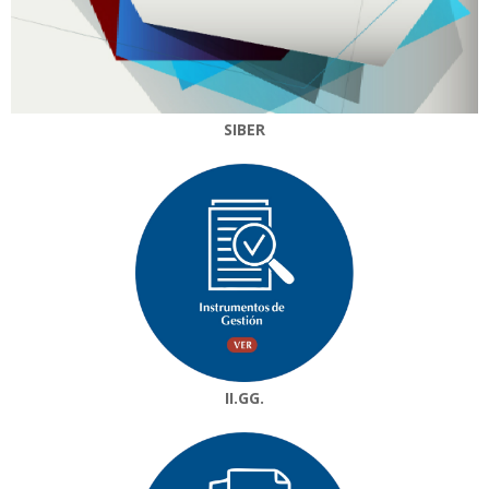
SIBER
II.GG.