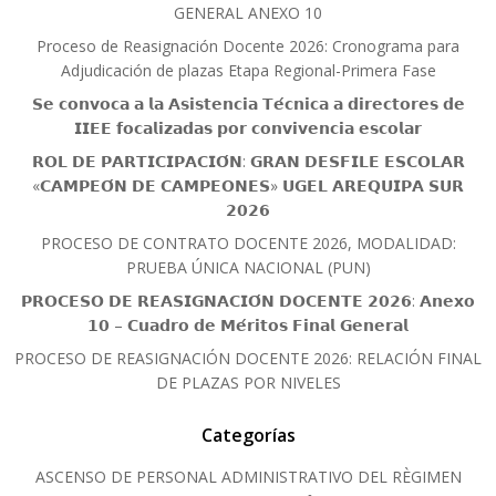
GENERAL ANEXO 10
Proceso de Reasignación Docente 2026: Cronograma para
Adjudicación de plazas Etapa Regional-Primera Fase
𝗦𝗲 𝗰𝗼𝗻𝘃𝗼𝗰𝗮 𝗮 𝗹𝗮 𝗔𝘀𝗶𝘀𝘁𝗲𝗻𝗰𝗶𝗮 𝗧𝗲́𝗰𝗻𝗶𝗰𝗮 𝗮 𝗱𝗶𝗿𝗲𝗰𝘁𝗼𝗿𝗲𝘀 𝗱𝗲
𝗜𝗜𝗘𝗘 𝗳𝗼𝗰𝗮𝗹𝗶𝘇𝗮𝗱𝗮𝘀 𝗽𝗼𝗿 𝗰𝗼𝗻𝘃𝗶𝘃𝗲𝗻𝗰𝗶𝗮 𝗲𝘀𝗰𝗼𝗹𝗮𝗿
𝗥𝗢𝗟 𝗗𝗘 𝗣𝗔𝗥𝗧𝗜𝗖𝗜𝗣𝗔𝗖𝗜𝗢́𝗡: 𝗚𝗥𝗔𝗡 𝗗𝗘𝗦𝗙𝗜𝗟𝗘 𝗘𝗦𝗖𝗢𝗟𝗔𝗥
«𝗖𝗔𝗠𝗣𝗘𝗢́𝗡 𝗗𝗘 𝗖𝗔𝗠𝗣𝗘𝗢𝗡𝗘𝗦» 𝗨𝗚𝗘𝗟 𝗔𝗥𝗘𝗤𝗨𝗜𝗣𝗔 𝗦𝗨𝗥
𝟮𝟬𝟮𝟲
PROCESO DE CONTRATO DOCENTE 2026, MODALIDAD:
PRUEBA ÚNICA NACIONAL (PUN)
𝗣𝗥𝗢𝗖𝗘𝗦𝗢 𝗗𝗘 𝗥𝗘𝗔𝗦𝗜𝗚𝗡𝗔𝗖𝗜𝗢́𝗡 𝗗𝗢𝗖𝗘𝗡𝗧𝗘 𝟮𝟬𝟮𝟲: 𝗔𝗻𝗲𝘅𝗼
𝟭𝟬 – 𝗖𝘂𝗮𝗱𝗿𝗼 𝗱𝗲 𝗠𝗲́𝗿𝗶𝘁𝗼𝘀 𝗙𝗶𝗻𝗮𝗹 𝗚𝗲𝗻𝗲𝗿𝗮𝗹
PROCESO DE REASIGNACIÓN DOCENTE 2026: RELACIÓN FINAL
DE PLAZAS POR NIVELES
Categorías
ASCENSO DE PERSONAL ADMINISTRATIVO DEL RÈGIMEN