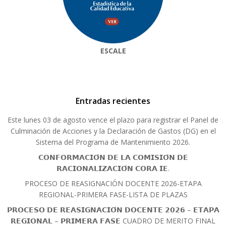
ESCALE
Entradas recientes
Este lunes 03 de agosto vence el plazo para registrar el Panel de
Culminación de Acciones y la Declaración de Gastos (DG) en el
Sistema del Programa de Mantenimiento 2026.
𝗖𝗢𝗡𝗙𝗢𝗥𝗠𝗔𝗖𝗜𝗢́𝗡 𝗗𝗘 𝗟𝗔 𝗖𝗢𝗠𝗜𝗦𝗜𝗢́𝗡 𝗗𝗘
𝗥𝗔𝗖𝗜𝗢𝗡𝗔𝗟𝗜𝗭𝗔𝗖𝗜𝗢́𝗡 𝗖𝗢𝗥𝗔 𝗜𝗘.
PROCESO DE REASIGNACIÓN DOCENTE 2026-ETAPA
REGIONAL-PRIMERA FASE-LISTA DE PLAZAS
𝗣𝗥𝗢𝗖𝗘𝗦𝗢 𝗗𝗘 𝗥𝗘𝗔𝗦𝗜𝗚𝗡𝗔𝗖𝗜𝗢́𝗡 𝗗𝗢𝗖𝗘𝗡𝗧𝗘 𝟮𝟬𝟮𝟲 – 𝗘𝗧𝗔𝗣𝗔
𝗥𝗘𝗚𝗜𝗢𝗡𝗔𝗟 – 𝗣𝗥𝗜𝗠𝗘𝗥𝗔 𝗙𝗔𝗦𝗘 CUADRO DE MERITO FINAL