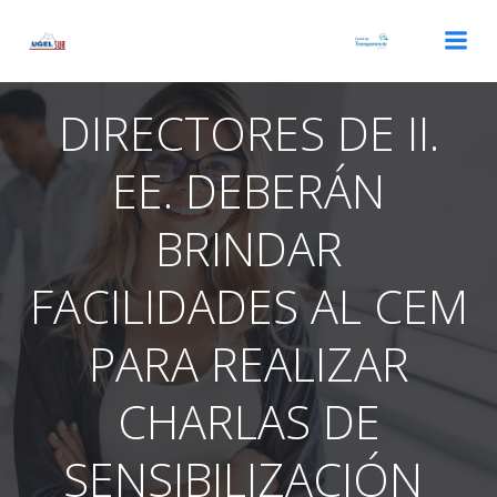
Saltar
al
contenido
DIRECTORES DE II.
EE. DEBERÁN
BRINDAR
FACILIDADES AL CEM
PARA REALIZAR
CHARLAS DE
SENSIBILIZACIÓN