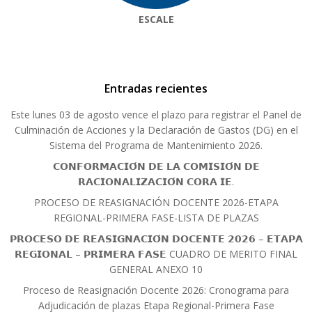
ESCALE
Entradas recientes
Este lunes 03 de agosto vence el plazo para registrar el Panel de
Culminación de Acciones y la Declaración de Gastos (DG) en el
Sistema del Programa de Mantenimiento 2026.
𝗖𝗢𝗡𝗙𝗢𝗥𝗠𝗔𝗖𝗜𝗢́𝗡 𝗗𝗘 𝗟𝗔 𝗖𝗢𝗠𝗜𝗦𝗜𝗢́𝗡 𝗗𝗘
𝗥𝗔𝗖𝗜𝗢𝗡𝗔𝗟𝗜𝗭𝗔𝗖𝗜𝗢́𝗡 𝗖𝗢𝗥𝗔 𝗜𝗘.
PROCESO DE REASIGNACIÓN DOCENTE 2026-ETAPA
REGIONAL-PRIMERA FASE-LISTA DE PLAZAS
𝗣𝗥𝗢𝗖𝗘𝗦𝗢 𝗗𝗘 𝗥𝗘𝗔𝗦𝗜𝗚𝗡𝗔𝗖𝗜𝗢́𝗡 𝗗𝗢𝗖𝗘𝗡𝗧𝗘 𝟮𝟬𝟮𝟲 – 𝗘𝗧𝗔𝗣𝗔
𝗥𝗘𝗚𝗜𝗢𝗡𝗔𝗟 – 𝗣𝗥𝗜𝗠𝗘𝗥𝗔 𝗙𝗔𝗦𝗘 CUADRO DE MERITO FINAL
GENERAL ANEXO 10
Proceso de Reasignación Docente 2026: Cronograma para
Adjudicación de plazas Etapa Regional-Primera Fase