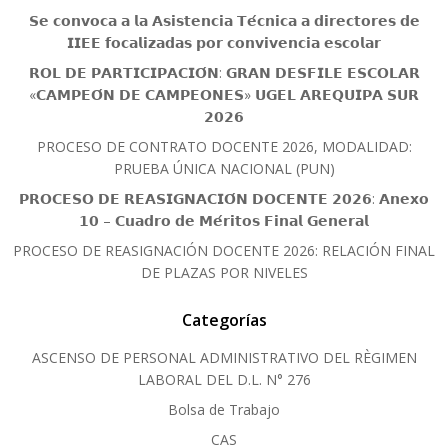
𝗦𝗲 𝗰𝗼𝗻𝘃𝗼𝗰𝗮 𝗮 𝗹𝗮 𝗔𝘀𝗶𝘀𝘁𝗲𝗻𝗰𝗶𝗮 𝗧𝗲́𝗰𝗻𝗶𝗰𝗮 𝗮 𝗱𝗶𝗿𝗲𝗰𝘁𝗼𝗿𝗲𝘀 𝗱𝗲
𝗜𝗜𝗘𝗘 𝗳𝗼𝗰𝗮𝗹𝗶𝘇𝗮𝗱𝗮𝘀 𝗽𝗼𝗿 𝗰𝗼𝗻𝘃𝗶𝘃𝗲𝗻𝗰𝗶𝗮 𝗲𝘀𝗰𝗼𝗹𝗮𝗿
𝗥𝗢𝗟 𝗗𝗘 𝗣𝗔𝗥𝗧𝗜𝗖𝗜𝗣𝗔𝗖𝗜𝗢́𝗡: 𝗚𝗥𝗔𝗡 𝗗𝗘𝗦𝗙𝗜𝗟𝗘 𝗘𝗦𝗖𝗢𝗟𝗔𝗥
«𝗖𝗔𝗠𝗣𝗘𝗢́𝗡 𝗗𝗘 𝗖𝗔𝗠𝗣𝗘𝗢𝗡𝗘𝗦» 𝗨𝗚𝗘𝗟 𝗔𝗥𝗘𝗤𝗨𝗜𝗣𝗔 𝗦𝗨𝗥
𝟮𝟬𝟮𝟲
PROCESO DE CONTRATO DOCENTE 2026, MODALIDAD:
PRUEBA ÚNICA NACIONAL (PUN)
𝗣𝗥𝗢𝗖𝗘𝗦𝗢 𝗗𝗘 𝗥𝗘𝗔𝗦𝗜𝗚𝗡𝗔𝗖𝗜𝗢́𝗡 𝗗𝗢𝗖𝗘𝗡𝗧𝗘 𝟮𝟬𝟮𝟲: 𝗔𝗻𝗲𝘅𝗼
𝟭𝟬 – 𝗖𝘂𝗮𝗱𝗿𝗼 𝗱𝗲 𝗠𝗲́𝗿𝗶𝘁𝗼𝘀 𝗙𝗶𝗻𝗮𝗹 𝗚𝗲𝗻𝗲𝗿𝗮𝗹
PROCESO DE REASIGNACIÓN DOCENTE 2026: RELACIÓN FINAL
DE PLAZAS POR NIVELES
Categorías
ASCENSO DE PERSONAL ADMINISTRATIVO DEL RÈGIMEN
LABORAL DEL D.L. N° 276
Bolsa de Trabajo
CAS