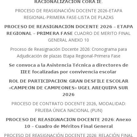
𝗥𝗔𝗖𝗜𝗢𝗡𝗔𝗟𝗜𝗭𝗔𝗖𝗜𝗢́𝗡 𝗖𝗢𝗥𝗔 𝗜𝗘.
PROCESO DE REASIGNACIÓN DOCENTE 2026-ETAPA
REGIONAL-PRIMERA FASE-LISTA DE PLAZAS
𝗣𝗥𝗢𝗖𝗘𝗦𝗢 𝗗𝗘 𝗥𝗘𝗔𝗦𝗜𝗚𝗡𝗔𝗖𝗜𝗢́𝗡 𝗗𝗢𝗖𝗘𝗡𝗧𝗘 𝟮𝟬𝟮𝟲 – 𝗘𝗧𝗔𝗣𝗔
𝗥𝗘𝗚𝗜𝗢𝗡𝗔𝗟 – 𝗣𝗥𝗜𝗠𝗘𝗥𝗔 𝗙𝗔𝗦𝗘 CUADRO DE MERITO FINAL
GENERAL ANEXO 10
Proceso de Reasignación Docente 2026: Cronograma para
Adjudicación de plazas Etapa Regional-Primera Fase
𝗦𝗲 𝗰𝗼𝗻𝘃𝗼𝗰𝗮 𝗮 𝗹𝗮 𝗔𝘀𝗶𝘀𝘁𝗲𝗻𝗰𝗶𝗮 𝗧𝗲́𝗰𝗻𝗶𝗰𝗮 𝗮 𝗱𝗶𝗿𝗲𝗰𝘁𝗼𝗿𝗲𝘀 𝗱𝗲
𝗜𝗜𝗘𝗘 𝗳𝗼𝗰𝗮𝗹𝗶𝘇𝗮𝗱𝗮𝘀 𝗽𝗼𝗿 𝗰𝗼𝗻𝘃𝗶𝘃𝗲𝗻𝗰𝗶𝗮 𝗲𝘀𝗰𝗼𝗹𝗮𝗿
𝗥𝗢𝗟 𝗗𝗘 𝗣𝗔𝗥𝗧𝗜𝗖𝗜𝗣𝗔𝗖𝗜𝗢́𝗡: 𝗚𝗥𝗔𝗡 𝗗𝗘𝗦𝗙𝗜𝗟𝗘 𝗘𝗦𝗖𝗢𝗟𝗔𝗥
«𝗖𝗔𝗠𝗣𝗘𝗢́𝗡 𝗗𝗘 𝗖𝗔𝗠𝗣𝗘𝗢𝗡𝗘𝗦» 𝗨𝗚𝗘𝗟 𝗔𝗥𝗘𝗤𝗨𝗜𝗣𝗔 𝗦𝗨𝗥
𝟮𝟬𝟮𝟲
PROCESO DE CONTRATO DOCENTE 2026, MODALIDAD:
PRUEBA ÚNICA NACIONAL (PUN)
𝗣𝗥𝗢𝗖𝗘𝗦𝗢 𝗗𝗘 𝗥𝗘𝗔𝗦𝗜𝗚𝗡𝗔𝗖𝗜𝗢́𝗡 𝗗𝗢𝗖𝗘𝗡𝗧𝗘 𝟮𝟬𝟮𝟲: 𝗔𝗻𝗲𝘅𝗼
𝟭𝟬 – 𝗖𝘂𝗮𝗱𝗿𝗼 𝗱𝗲 𝗠𝗲́𝗿𝗶𝘁𝗼𝘀 𝗙𝗶𝗻𝗮𝗹 𝗚𝗲𝗻𝗲𝗿𝗮𝗹
PROCESO DE REASIGNACIÓN DOCENTE 2026: RELACIÓN FINAL