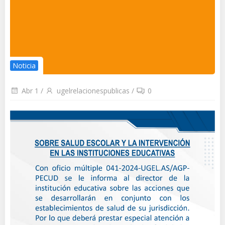
Noticia
Abr 1
/
ugelrelacionespublicas
/
0