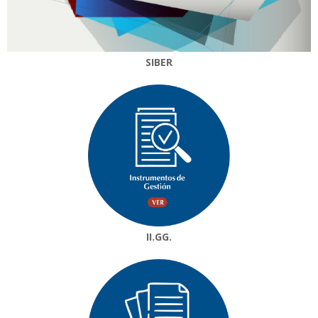
SIBER
II.GG.