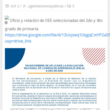
Oct 2
/
ugelrelacionespublicas
/
0
Oficio y relación de IIEE seleccionadas del 2do y 4to
grado de primaria:
https://drive.google.com/file/d/13UoJxeq1OqgqCmYP2a
usp=drive_link