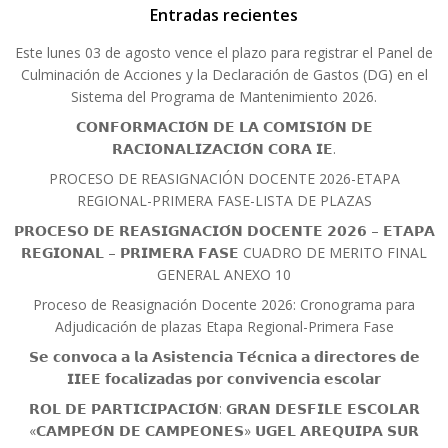
Entradas recientes
Este lunes 03 de agosto vence el plazo para registrar el Panel de
Culminación de Acciones y la Declaración de Gastos (DG) en el
Sistema del Programa de Mantenimiento 2026.
𝗖𝗢𝗡𝗙𝗢𝗥𝗠𝗔𝗖𝗜𝗢́𝗡 𝗗𝗘 𝗟𝗔 𝗖𝗢𝗠𝗜𝗦𝗜𝗢́𝗡 𝗗𝗘
𝗥𝗔𝗖𝗜𝗢𝗡𝗔𝗟𝗜𝗭𝗔𝗖𝗜𝗢́𝗡 𝗖𝗢𝗥𝗔 𝗜𝗘.
PROCESO DE REASIGNACIÓN DOCENTE 2026-ETAPA
REGIONAL-PRIMERA FASE-LISTA DE PLAZAS
𝗣𝗥𝗢𝗖𝗘𝗦𝗢 𝗗𝗘 𝗥𝗘𝗔𝗦𝗜𝗚𝗡𝗔𝗖𝗜𝗢́𝗡 𝗗𝗢𝗖𝗘𝗡𝗧𝗘 𝟮𝟬𝟮𝟲 – 𝗘𝗧𝗔𝗣𝗔
𝗥𝗘𝗚𝗜𝗢𝗡𝗔𝗟 – 𝗣𝗥𝗜𝗠𝗘𝗥𝗔 𝗙𝗔𝗦𝗘 CUADRO DE MERITO FINAL
GENERAL ANEXO 10
Proceso de Reasignación Docente 2026: Cronograma para
Adjudicación de plazas Etapa Regional-Primera Fase
𝗦𝗲 𝗰𝗼𝗻𝘃𝗼𝗰𝗮 𝗮 𝗹𝗮 𝗔𝘀𝗶𝘀𝘁𝗲𝗻𝗰𝗶𝗮 𝗧𝗲́𝗰𝗻𝗶𝗰𝗮 𝗮 𝗱𝗶𝗿𝗲𝗰𝘁𝗼𝗿𝗲𝘀 𝗱𝗲
𝗜𝗜𝗘𝗘 𝗳𝗼𝗰𝗮𝗹𝗶𝘇𝗮𝗱𝗮𝘀 𝗽𝗼𝗿 𝗰𝗼𝗻𝘃𝗶𝘃𝗲𝗻𝗰𝗶𝗮 𝗲𝘀𝗰𝗼𝗹𝗮𝗿
𝗥𝗢𝗟 𝗗𝗘 𝗣𝗔𝗥𝗧𝗜𝗖𝗜𝗣𝗔𝗖𝗜𝗢́𝗡: 𝗚𝗥𝗔𝗡 𝗗𝗘𝗦𝗙𝗜𝗟𝗘 𝗘𝗦𝗖𝗢𝗟𝗔𝗥
«𝗖𝗔𝗠𝗣𝗘𝗢́𝗡 𝗗𝗘 𝗖𝗔𝗠𝗣𝗘𝗢𝗡𝗘𝗦» 𝗨𝗚𝗘𝗟 𝗔𝗥𝗘𝗤𝗨𝗜𝗣𝗔 𝗦𝗨𝗥