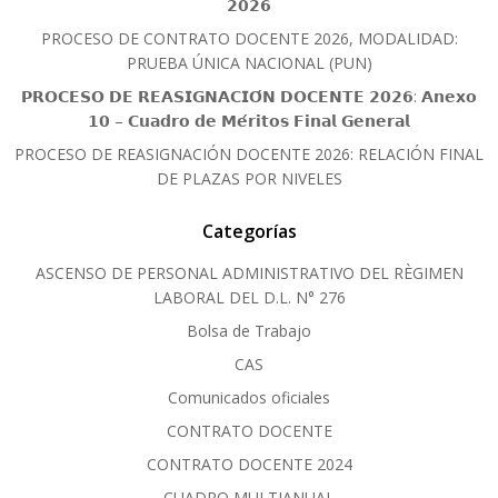
𝟮𝟬𝟮𝟲
PROCESO DE CONTRATO DOCENTE 2026, MODALIDAD:
PRUEBA ÚNICA NACIONAL (PUN)
𝗣𝗥𝗢𝗖𝗘𝗦𝗢 𝗗𝗘 𝗥𝗘𝗔𝗦𝗜𝗚𝗡𝗔𝗖𝗜𝗢́𝗡 𝗗𝗢𝗖𝗘𝗡𝗧𝗘 𝟮𝟬𝟮𝟲: 𝗔𝗻𝗲𝘅𝗼
𝟭𝟬 – 𝗖𝘂𝗮𝗱𝗿𝗼 𝗱𝗲 𝗠𝗲́𝗿𝗶𝘁𝗼𝘀 𝗙𝗶𝗻𝗮𝗹 𝗚𝗲𝗻𝗲𝗿𝗮𝗹
PROCESO DE REASIGNACIÓN DOCENTE 2026: RELACIÓN FINAL
DE PLAZAS POR NIVELES
Categorías
ASCENSO DE PERSONAL ADMINISTRATIVO DEL RÈGIMEN
LABORAL DEL D.L. N° 276
Bolsa de Trabajo
CAS
Comunicados oficiales
CONTRATO DOCENTE
CONTRATO DOCENTE 2024
CUADRO MULTIANUAL