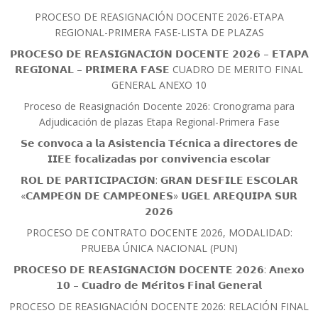
PROCESO DE REASIGNACIÓN DOCENTE 2026-ETAPA
REGIONAL-PRIMERA FASE-LISTA DE PLAZAS
𝗣𝗥𝗢𝗖𝗘𝗦𝗢 𝗗𝗘 𝗥𝗘𝗔𝗦𝗜𝗚𝗡𝗔𝗖𝗜𝗢́𝗡 𝗗𝗢𝗖𝗘𝗡𝗧𝗘 𝟮𝟬𝟮𝟲 – 𝗘𝗧𝗔𝗣𝗔
𝗥𝗘𝗚𝗜𝗢𝗡𝗔𝗟 – 𝗣𝗥𝗜𝗠𝗘𝗥𝗔 𝗙𝗔𝗦𝗘 CUADRO DE MERITO FINAL
GENERAL ANEXO 10
Proceso de Reasignación Docente 2026: Cronograma para
Adjudicación de plazas Etapa Regional-Primera Fase
𝗦𝗲 𝗰𝗼𝗻𝘃𝗼𝗰𝗮 𝗮 𝗹𝗮 𝗔𝘀𝗶𝘀𝘁𝗲𝗻𝗰𝗶𝗮 𝗧𝗲́𝗰𝗻𝗶𝗰𝗮 𝗮 𝗱𝗶𝗿𝗲𝗰𝘁𝗼𝗿𝗲𝘀 𝗱𝗲
𝗜𝗜𝗘𝗘 𝗳𝗼𝗰𝗮𝗹𝗶𝘇𝗮𝗱𝗮𝘀 𝗽𝗼𝗿 𝗰𝗼𝗻𝘃𝗶𝘃𝗲𝗻𝗰𝗶𝗮 𝗲𝘀𝗰𝗼𝗹𝗮𝗿
𝗥𝗢𝗟 𝗗𝗘 𝗣𝗔𝗥𝗧𝗜𝗖𝗜𝗣𝗔𝗖𝗜𝗢́𝗡: 𝗚𝗥𝗔𝗡 𝗗𝗘𝗦𝗙𝗜𝗟𝗘 𝗘𝗦𝗖𝗢𝗟𝗔𝗥
«𝗖𝗔𝗠𝗣𝗘𝗢́𝗡 𝗗𝗘 𝗖𝗔𝗠𝗣𝗘𝗢𝗡𝗘𝗦» 𝗨𝗚𝗘𝗟 𝗔𝗥𝗘𝗤𝗨𝗜𝗣𝗔 𝗦𝗨𝗥
𝟮𝟬𝟮𝟲
PROCESO DE CONTRATO DOCENTE 2026, MODALIDAD:
PRUEBA ÚNICA NACIONAL (PUN)
𝗣𝗥𝗢𝗖𝗘𝗦𝗢 𝗗𝗘 𝗥𝗘𝗔𝗦𝗜𝗚𝗡𝗔𝗖𝗜𝗢́𝗡 𝗗𝗢𝗖𝗘𝗡𝗧𝗘 𝟮𝟬𝟮𝟲: 𝗔𝗻𝗲𝘅𝗼
𝟭𝟬 – 𝗖𝘂𝗮𝗱𝗿𝗼 𝗱𝗲 𝗠𝗲́𝗿𝗶𝘁𝗼𝘀 𝗙𝗶𝗻𝗮𝗹 𝗚𝗲𝗻𝗲𝗿𝗮𝗹
PROCESO DE REASIGNACIÓN DOCENTE 2026: RELACIÓN FINAL