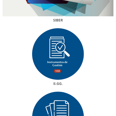
SIBER
II.GG.