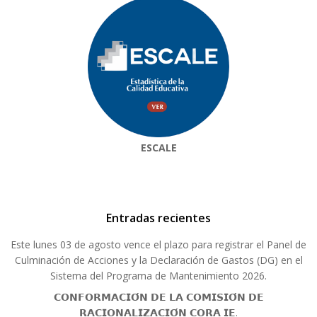
ESCALE
Entradas recientes
Este lunes 03 de agosto vence el plazo para registrar el Panel de
Culminación de Acciones y la Declaración de Gastos (DG) en el
Sistema del Programa de Mantenimiento 2026.
𝗖𝗢𝗡𝗙𝗢𝗥𝗠𝗔𝗖𝗜𝗢́𝗡 𝗗𝗘 𝗟𝗔 𝗖𝗢𝗠𝗜𝗦𝗜𝗢́𝗡 𝗗𝗘
𝗥𝗔𝗖𝗜𝗢𝗡𝗔𝗟𝗜𝗭𝗔𝗖𝗜𝗢́𝗡 𝗖𝗢𝗥𝗔 𝗜𝗘.