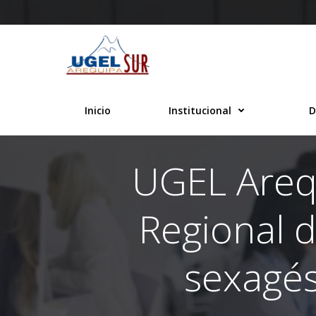
Saltar
al
contenido
Inicio
Institucional
D
UGEL Arequ
Regional 
sexagés