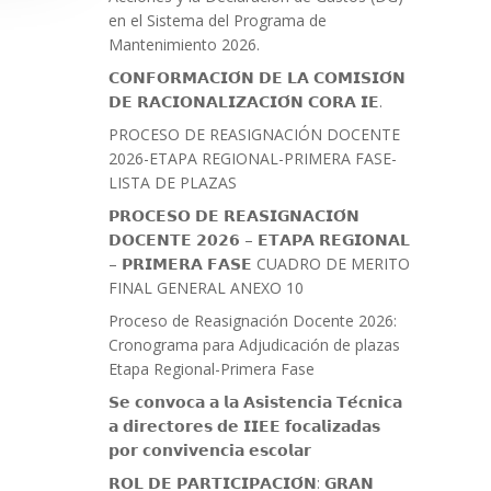
en el Sistema del Programa de
Mantenimiento 2026.
𝗖𝗢𝗡𝗙𝗢𝗥𝗠𝗔𝗖𝗜𝗢́𝗡 𝗗𝗘 𝗟𝗔 𝗖𝗢𝗠𝗜𝗦𝗜𝗢́𝗡
𝗗𝗘 𝗥𝗔𝗖𝗜𝗢𝗡𝗔𝗟𝗜𝗭𝗔𝗖𝗜𝗢́𝗡 𝗖𝗢𝗥𝗔 𝗜𝗘.
PROCESO DE REASIGNACIÓN DOCENTE
2026-ETAPA REGIONAL-PRIMERA FASE-
LISTA DE PLAZAS
𝗣𝗥𝗢𝗖𝗘𝗦𝗢 𝗗𝗘 𝗥𝗘𝗔𝗦𝗜𝗚𝗡𝗔𝗖𝗜𝗢́𝗡
𝗗𝗢𝗖𝗘𝗡𝗧𝗘 𝟮𝟬𝟮𝟲 – 𝗘𝗧𝗔𝗣𝗔 𝗥𝗘𝗚𝗜𝗢𝗡𝗔𝗟
– 𝗣𝗥𝗜𝗠𝗘𝗥𝗔 𝗙𝗔𝗦𝗘 CUADRO DE MERITO
FINAL GENERAL ANEXO 10
Proceso de Reasignación Docente 2026:
Cronograma para Adjudicación de plazas
Etapa Regional-Primera Fase
𝗦𝗲 𝗰𝗼𝗻𝘃𝗼𝗰𝗮 𝗮 𝗹𝗮 𝗔𝘀𝗶𝘀𝘁𝗲𝗻𝗰𝗶𝗮 𝗧𝗲́𝗰𝗻𝗶𝗰𝗮
𝗮 𝗱𝗶𝗿𝗲𝗰𝘁𝗼𝗿𝗲𝘀 𝗱𝗲 𝗜𝗜𝗘𝗘 𝗳𝗼𝗰𝗮𝗹𝗶𝘇𝗮𝗱𝗮𝘀
𝗽𝗼𝗿 𝗰𝗼𝗻𝘃𝗶𝘃𝗲𝗻𝗰𝗶𝗮 𝗲𝘀𝗰𝗼𝗹𝗮𝗿
𝗥𝗢𝗟 𝗗𝗘 𝗣𝗔𝗥𝗧𝗜𝗖𝗜𝗣𝗔𝗖𝗜𝗢́𝗡: 𝗚𝗥𝗔𝗡