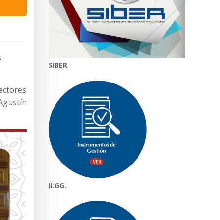
s
SIBER
rectores
 Agustín
II.GG.