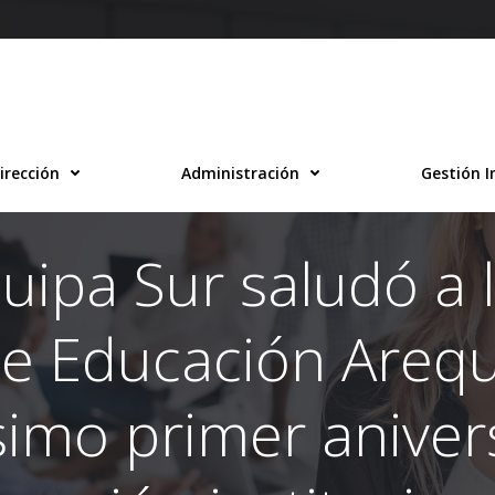
irección
Administración
Gestión I
ipa Sur saludó a 
de Educación Arequ
imo primer aniver