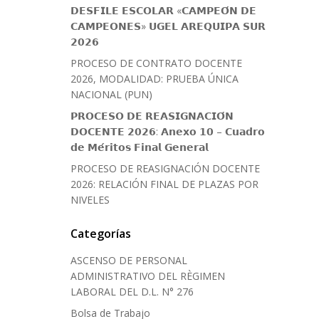
𝗗𝗘𝗦𝗙𝗜𝗟𝗘 𝗘𝗦𝗖𝗢𝗟𝗔𝗥 «𝗖𝗔𝗠𝗣𝗘𝗢́𝗡 𝗗𝗘
𝗖𝗔𝗠𝗣𝗘𝗢𝗡𝗘𝗦» 𝗨𝗚𝗘𝗟 𝗔𝗥𝗘𝗤𝗨𝗜𝗣𝗔 𝗦𝗨𝗥
𝟮𝟬𝟮𝟲
PROCESO DE CONTRATO DOCENTE
2026, MODALIDAD: PRUEBA ÚNICA
NACIONAL (PUN)
𝗣𝗥𝗢𝗖𝗘𝗦𝗢 𝗗𝗘 𝗥𝗘𝗔𝗦𝗜𝗚𝗡𝗔𝗖𝗜𝗢́𝗡
𝗗𝗢𝗖𝗘𝗡𝗧𝗘 𝟮𝟬𝟮𝟲: 𝗔𝗻𝗲𝘅𝗼 𝟭𝟬 – 𝗖𝘂𝗮𝗱𝗿𝗼
𝗱𝗲 𝗠𝗲́𝗿𝗶𝘁𝗼𝘀 𝗙𝗶𝗻𝗮𝗹 𝗚𝗲𝗻𝗲𝗿𝗮𝗹
PROCESO DE REASIGNACIÓN DOCENTE
2026: RELACIÓN FINAL DE PLAZAS POR
NIVELES
Categorías
ASCENSO DE PERSONAL
ADMINISTRATIVO DEL RÈGIMEN
LABORAL DEL D.L. N° 276
Bolsa de Trabajo