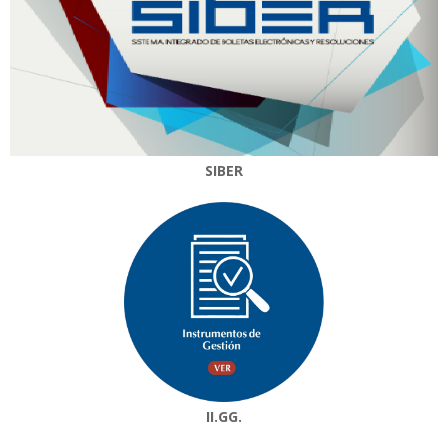
SIBER
II.GG.