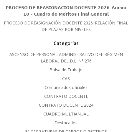
𝗣𝗥𝗢𝗖𝗘𝗦𝗢 𝗗𝗘 𝗥𝗘𝗔𝗦𝗜𝗚𝗡𝗔𝗖𝗜𝗢́𝗡 𝗗𝗢𝗖𝗘𝗡𝗧𝗘 𝟮𝟬𝟮𝟲: 𝗔𝗻𝗲𝘅𝗼
𝟭𝟬 – 𝗖𝘂𝗮𝗱𝗿𝗼 𝗱𝗲 𝗠𝗲́𝗿𝗶𝘁𝗼𝘀 𝗙𝗶𝗻𝗮𝗹 𝗚𝗲𝗻𝗲𝗿𝗮𝗹
PROCESO DE REASIGNACIÓN DOCENTE 2026: RELACIÓN FINAL
DE PLAZAS POR NIVELES
Categorías
ASCENSO DE PERSONAL ADMINISTRATIVO DEL RÈGIMEN
LABORAL DEL D.L. N° 276
Bolsa de Trabajo
CAS
Comunicados oficiales
CONTRATO DOCENTE
CONTRATO DOCENTE 2024
CUADRO MULTIANUAL
Destacados
ENCARGATURAS DE CARGOS DIRECTIVOS