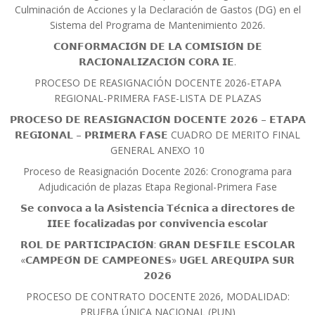
Culminación de Acciones y la Declaración de Gastos (DG) en el
Sistema del Programa de Mantenimiento 2026.
𝗖𝗢𝗡𝗙𝗢𝗥𝗠𝗔𝗖𝗜𝗢́𝗡 𝗗𝗘 𝗟𝗔 𝗖𝗢𝗠𝗜𝗦𝗜𝗢́𝗡 𝗗𝗘
𝗥𝗔𝗖𝗜𝗢𝗡𝗔𝗟𝗜𝗭𝗔𝗖𝗜𝗢́𝗡 𝗖𝗢𝗥𝗔 𝗜𝗘.
PROCESO DE REASIGNACIÓN DOCENTE 2026-ETAPA
REGIONAL-PRIMERA FASE-LISTA DE PLAZAS
𝗣𝗥𝗢𝗖𝗘𝗦𝗢 𝗗𝗘 𝗥𝗘𝗔𝗦𝗜𝗚𝗡𝗔𝗖𝗜𝗢́𝗡 𝗗𝗢𝗖𝗘𝗡𝗧𝗘 𝟮𝟬𝟮𝟲 – 𝗘𝗧𝗔𝗣𝗔
𝗥𝗘𝗚𝗜𝗢𝗡𝗔𝗟 – 𝗣𝗥𝗜𝗠𝗘𝗥𝗔 𝗙𝗔𝗦𝗘 CUADRO DE MERITO FINAL
GENERAL ANEXO 10
Proceso de Reasignación Docente 2026: Cronograma para
Adjudicación de plazas Etapa Regional-Primera Fase
𝗦𝗲 𝗰𝗼𝗻𝘃𝗼𝗰𝗮 𝗮 𝗹𝗮 𝗔𝘀𝗶𝘀𝘁𝗲𝗻𝗰𝗶𝗮 𝗧𝗲́𝗰𝗻𝗶𝗰𝗮 𝗮 𝗱𝗶𝗿𝗲𝗰𝘁𝗼𝗿𝗲𝘀 𝗱𝗲
𝗜𝗜𝗘𝗘 𝗳𝗼𝗰𝗮𝗹𝗶𝘇𝗮𝗱𝗮𝘀 𝗽𝗼𝗿 𝗰𝗼𝗻𝘃𝗶𝘃𝗲𝗻𝗰𝗶𝗮 𝗲𝘀𝗰𝗼𝗹𝗮𝗿
𝗥𝗢𝗟 𝗗𝗘 𝗣𝗔𝗥𝗧𝗜𝗖𝗜𝗣𝗔𝗖𝗜𝗢́𝗡: 𝗚𝗥𝗔𝗡 𝗗𝗘𝗦𝗙𝗜𝗟𝗘 𝗘𝗦𝗖𝗢𝗟𝗔𝗥
«𝗖𝗔𝗠𝗣𝗘𝗢́𝗡 𝗗𝗘 𝗖𝗔𝗠𝗣𝗘𝗢𝗡𝗘𝗦» 𝗨𝗚𝗘𝗟 𝗔𝗥𝗘𝗤𝗨𝗜𝗣𝗔 𝗦𝗨𝗥
𝟮𝟬𝟮𝟲
PROCESO DE CONTRATO DOCENTE 2026, MODALIDAD:
PRUEBA ÚNICA NACIONAL (PUN)