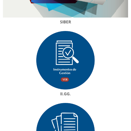
SIBER
II.GG.