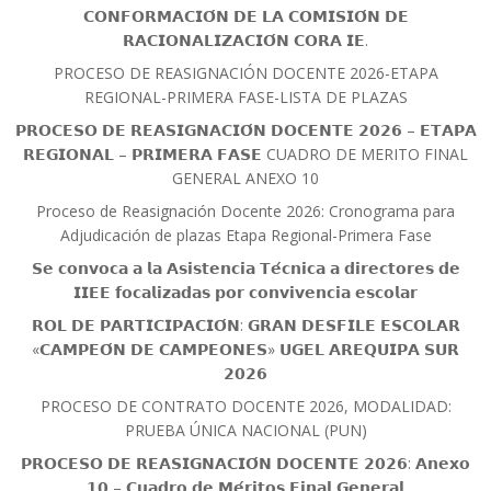
𝗖𝗢𝗡𝗙𝗢𝗥𝗠𝗔𝗖𝗜𝗢́𝗡 𝗗𝗘 𝗟𝗔 𝗖𝗢𝗠𝗜𝗦𝗜𝗢́𝗡 𝗗𝗘
𝗥𝗔𝗖𝗜𝗢𝗡𝗔𝗟𝗜𝗭𝗔𝗖𝗜𝗢́𝗡 𝗖𝗢𝗥𝗔 𝗜𝗘.
PROCESO DE REASIGNACIÓN DOCENTE 2026-ETAPA
REGIONAL-PRIMERA FASE-LISTA DE PLAZAS
𝗣𝗥𝗢𝗖𝗘𝗦𝗢 𝗗𝗘 𝗥𝗘𝗔𝗦𝗜𝗚𝗡𝗔𝗖𝗜𝗢́𝗡 𝗗𝗢𝗖𝗘𝗡𝗧𝗘 𝟮𝟬𝟮𝟲 – 𝗘𝗧𝗔𝗣𝗔
𝗥𝗘𝗚𝗜𝗢𝗡𝗔𝗟 – 𝗣𝗥𝗜𝗠𝗘𝗥𝗔 𝗙𝗔𝗦𝗘 CUADRO DE MERITO FINAL
GENERAL ANEXO 10
Proceso de Reasignación Docente 2026: Cronograma para
Adjudicación de plazas Etapa Regional-Primera Fase
𝗦𝗲 𝗰𝗼𝗻𝘃𝗼𝗰𝗮 𝗮 𝗹𝗮 𝗔𝘀𝗶𝘀𝘁𝗲𝗻𝗰𝗶𝗮 𝗧𝗲́𝗰𝗻𝗶𝗰𝗮 𝗮 𝗱𝗶𝗿𝗲𝗰𝘁𝗼𝗿𝗲𝘀 𝗱𝗲
𝗜𝗜𝗘𝗘 𝗳𝗼𝗰𝗮𝗹𝗶𝘇𝗮𝗱𝗮𝘀 𝗽𝗼𝗿 𝗰𝗼𝗻𝘃𝗶𝘃𝗲𝗻𝗰𝗶𝗮 𝗲𝘀𝗰𝗼𝗹𝗮𝗿
𝗥𝗢𝗟 𝗗𝗘 𝗣𝗔𝗥𝗧𝗜𝗖𝗜𝗣𝗔𝗖𝗜𝗢́𝗡: 𝗚𝗥𝗔𝗡 𝗗𝗘𝗦𝗙𝗜𝗟𝗘 𝗘𝗦𝗖𝗢𝗟𝗔𝗥
«𝗖𝗔𝗠𝗣𝗘𝗢́𝗡 𝗗𝗘 𝗖𝗔𝗠𝗣𝗘𝗢𝗡𝗘𝗦» 𝗨𝗚𝗘𝗟 𝗔𝗥𝗘𝗤𝗨𝗜𝗣𝗔 𝗦𝗨𝗥
𝟮𝟬𝟮𝟲
PROCESO DE CONTRATO DOCENTE 2026, MODALIDAD:
PRUEBA ÚNICA NACIONAL (PUN)
𝗣𝗥𝗢𝗖𝗘𝗦𝗢 𝗗𝗘 𝗥𝗘𝗔𝗦𝗜𝗚𝗡𝗔𝗖𝗜𝗢́𝗡 𝗗𝗢𝗖𝗘𝗡𝗧𝗘 𝟮𝟬𝟮𝟲: 𝗔𝗻𝗲𝘅𝗼
𝟭𝟬 – 𝗖𝘂𝗮𝗱𝗿𝗼 𝗱𝗲 𝗠𝗲́𝗿𝗶𝘁𝗼𝘀 𝗙𝗶𝗻𝗮𝗹 𝗚𝗲𝗻𝗲𝗿𝗮𝗹