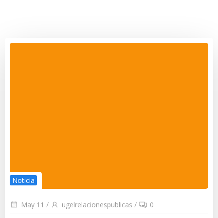
Noticia
May 11
/
ugelrelacionespublicas
/
0