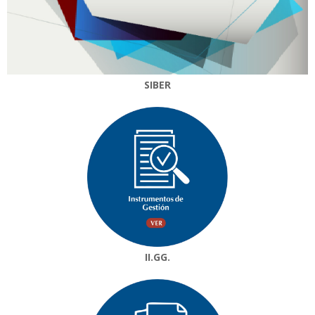
SIBER
II.GG.