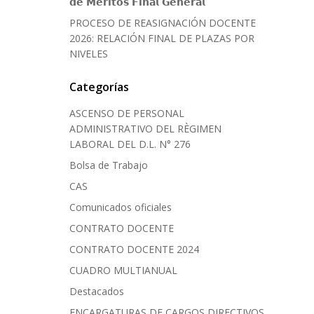
𝗱𝗲 𝗠𝗲́𝗿𝗶𝘁𝗼𝘀 𝗙𝗶𝗻𝗮𝗹 𝗚𝗲𝗻𝗲𝗿𝗮𝗹
PROCESO DE REASIGNACIÓN DOCENTE
2026: RELACIÓN FINAL DE PLAZAS POR
NIVELES
Categorías
ASCENSO DE PERSONAL
ADMINISTRATIVO DEL RÈGIMEN
LABORAL DEL D.L. N° 276
Bolsa de Trabajo
CAS
Comunicados oficiales
CONTRATO DOCENTE
CONTRATO DOCENTE 2024
CUADRO MULTIANUAL
Destacados
ENCARGATURAS DE CARGOS DIRECTIVOS