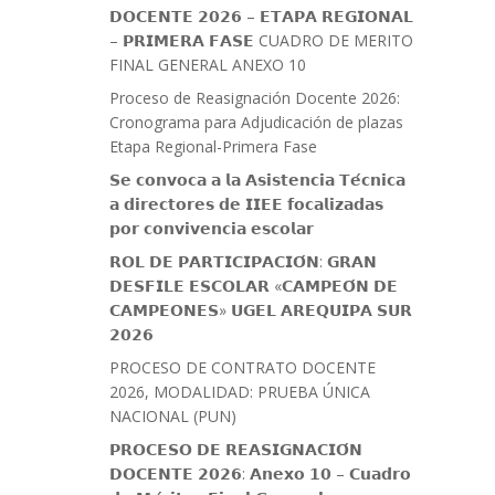
𝗗𝗢𝗖𝗘𝗡𝗧𝗘 𝟮𝟬𝟮𝟲 – 𝗘𝗧𝗔𝗣𝗔 𝗥𝗘𝗚𝗜𝗢𝗡𝗔𝗟
– 𝗣𝗥𝗜𝗠𝗘𝗥𝗔 𝗙𝗔𝗦𝗘 CUADRO DE MERITO
FINAL GENERAL ANEXO 10
Proceso de Reasignación Docente 2026:
Cronograma para Adjudicación de plazas
Etapa Regional-Primera Fase
𝗦𝗲 𝗰𝗼𝗻𝘃𝗼𝗰𝗮 𝗮 𝗹𝗮 𝗔𝘀𝗶𝘀𝘁𝗲𝗻𝗰𝗶𝗮 𝗧𝗲́𝗰𝗻𝗶𝗰𝗮
𝗮 𝗱𝗶𝗿𝗲𝗰𝘁𝗼𝗿𝗲𝘀 𝗱𝗲 𝗜𝗜𝗘𝗘 𝗳𝗼𝗰𝗮𝗹𝗶𝘇𝗮𝗱𝗮𝘀
𝗽𝗼𝗿 𝗰𝗼𝗻𝘃𝗶𝘃𝗲𝗻𝗰𝗶𝗮 𝗲𝘀𝗰𝗼𝗹𝗮𝗿
𝗥𝗢𝗟 𝗗𝗘 𝗣𝗔𝗥𝗧𝗜𝗖𝗜𝗣𝗔𝗖𝗜𝗢́𝗡: 𝗚𝗥𝗔𝗡
𝗗𝗘𝗦𝗙𝗜𝗟𝗘 𝗘𝗦𝗖𝗢𝗟𝗔𝗥 «𝗖𝗔𝗠𝗣𝗘𝗢́𝗡 𝗗𝗘
𝗖𝗔𝗠𝗣𝗘𝗢𝗡𝗘𝗦» 𝗨𝗚𝗘𝗟 𝗔𝗥𝗘𝗤𝗨𝗜𝗣𝗔 𝗦𝗨𝗥
𝟮𝟬𝟮𝟲
PROCESO DE CONTRATO DOCENTE
2026, MODALIDAD: PRUEBA ÚNICA
NACIONAL (PUN)
𝗣𝗥𝗢𝗖𝗘𝗦𝗢 𝗗𝗘 𝗥𝗘𝗔𝗦𝗜𝗚𝗡𝗔𝗖𝗜𝗢́𝗡
𝗗𝗢𝗖𝗘𝗡𝗧𝗘 𝟮𝟬𝟮𝟲: 𝗔𝗻𝗲𝘅𝗼 𝟭𝟬 – 𝗖𝘂𝗮𝗱𝗿𝗼