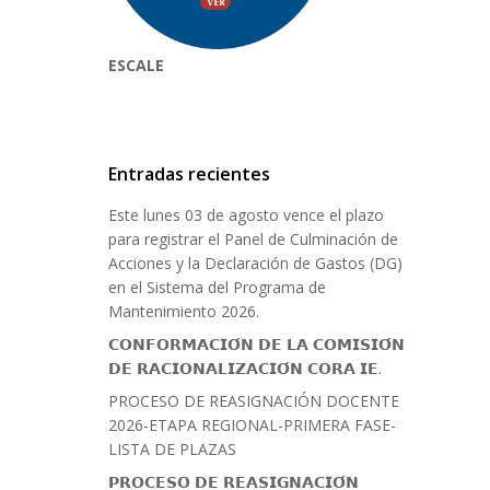
ESCALE
Entradas recientes
Este lunes 03 de agosto vence el plazo
para registrar el Panel de Culminación de
Acciones y la Declaración de Gastos (DG)
en el Sistema del Programa de
Mantenimiento 2026.
𝗖𝗢𝗡𝗙𝗢𝗥𝗠𝗔𝗖𝗜𝗢́𝗡 𝗗𝗘 𝗟𝗔 𝗖𝗢𝗠𝗜𝗦𝗜𝗢́𝗡
𝗗𝗘 𝗥𝗔𝗖𝗜𝗢𝗡𝗔𝗟𝗜𝗭𝗔𝗖𝗜𝗢́𝗡 𝗖𝗢𝗥𝗔 𝗜𝗘.
PROCESO DE REASIGNACIÓN DOCENTE
2026-ETAPA REGIONAL-PRIMERA FASE-
LISTA DE PLAZAS
𝗣𝗥𝗢𝗖𝗘𝗦𝗢 𝗗𝗘 𝗥𝗘𝗔𝗦𝗜𝗚𝗡𝗔𝗖𝗜𝗢́𝗡