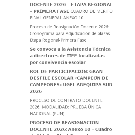
𝗗𝗢𝗖𝗘𝗡𝗧𝗘 𝟮𝟬𝟮𝟲 – 𝗘𝗧𝗔𝗣𝗔 𝗥𝗘𝗚𝗜𝗢𝗡𝗔𝗟
– 𝗣𝗥𝗜𝗠𝗘𝗥𝗔 𝗙𝗔𝗦𝗘 CUADRO DE MERITO
FINAL GENERAL ANEXO 10
Proceso de Reasignación Docente 2026:
Cronograma para Adjudicación de plazas
Etapa Regional-Primera Fase
𝗦𝗲 𝗰𝗼𝗻𝘃𝗼𝗰𝗮 𝗮 𝗹𝗮 𝗔𝘀𝗶𝘀𝘁𝗲𝗻𝗰𝗶𝗮 𝗧𝗲́𝗰𝗻𝗶𝗰𝗮
𝗮 𝗱𝗶𝗿𝗲𝗰𝘁𝗼𝗿𝗲𝘀 𝗱𝗲 𝗜𝗜𝗘𝗘 𝗳𝗼𝗰𝗮𝗹𝗶𝘇𝗮𝗱𝗮𝘀
𝗽𝗼𝗿 𝗰𝗼𝗻𝘃𝗶𝘃𝗲𝗻𝗰𝗶𝗮 𝗲𝘀𝗰𝗼𝗹𝗮𝗿
𝗥𝗢𝗟 𝗗𝗘 𝗣𝗔𝗥𝗧𝗜𝗖𝗜𝗣𝗔𝗖𝗜𝗢́𝗡: 𝗚𝗥𝗔𝗡
𝗗𝗘𝗦𝗙𝗜𝗟𝗘 𝗘𝗦𝗖𝗢𝗟𝗔𝗥 «𝗖𝗔𝗠𝗣𝗘𝗢́𝗡 𝗗𝗘
𝗖𝗔𝗠𝗣𝗘𝗢𝗡𝗘𝗦» 𝗨𝗚𝗘𝗟 𝗔𝗥𝗘𝗤𝗨𝗜𝗣𝗔 𝗦𝗨𝗥
𝟮𝟬𝟮𝟲
PROCESO DE CONTRATO DOCENTE
2026, MODALIDAD: PRUEBA ÚNICA
NACIONAL (PUN)
𝗣𝗥𝗢𝗖𝗘𝗦𝗢 𝗗𝗘 𝗥𝗘𝗔𝗦𝗜𝗚𝗡𝗔𝗖𝗜𝗢́𝗡
𝗗𝗢𝗖𝗘𝗡𝗧𝗘 𝟮𝟬𝟮𝟲: 𝗔𝗻𝗲𝘅𝗼 𝟭𝟬 – 𝗖𝘂𝗮𝗱𝗿𝗼