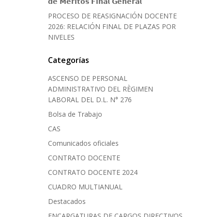
𝗱𝗲 𝗠𝗲́𝗿𝗶𝘁𝗼𝘀 𝗙𝗶𝗻𝗮𝗹 𝗚𝗲𝗻𝗲𝗿𝗮𝗹
PROCESO DE REASIGNACIÓN DOCENTE
2026: RELACIÓN FINAL DE PLAZAS POR
NIVELES
Categorías
ASCENSO DE PERSONAL
ADMINISTRATIVO DEL RÈGIMEN
LABORAL DEL D.L. N° 276
Bolsa de Trabajo
CAS
Comunicados oficiales
CONTRATO DOCENTE
CONTRATO DOCENTE 2024
CUADRO MULTIANUAL
Destacados
ENCARGATURAS DE CARGOS DIRECTIVOS