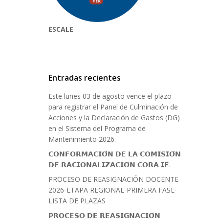
ESCALE
Entradas recientes
Este lunes 03 de agosto vence el plazo
para registrar el Panel de Culminación de
Acciones y la Declaración de Gastos (DG)
en el Sistema del Programa de
Mantenimiento 2026.
𝗖𝗢𝗡𝗙𝗢𝗥𝗠𝗔𝗖𝗜𝗢́𝗡 𝗗𝗘 𝗟𝗔 𝗖𝗢𝗠𝗜𝗦𝗜𝗢́𝗡
𝗗𝗘 𝗥𝗔𝗖𝗜𝗢𝗡𝗔𝗟𝗜𝗭𝗔𝗖𝗜𝗢́𝗡 𝗖𝗢𝗥𝗔 𝗜𝗘.
PROCESO DE REASIGNACIÓN DOCENTE
2026-ETAPA REGIONAL-PRIMERA FASE-
LISTA DE PLAZAS
𝗣𝗥𝗢𝗖𝗘𝗦𝗢 𝗗𝗘 𝗥𝗘𝗔𝗦𝗜𝗚𝗡𝗔𝗖𝗜𝗢́𝗡