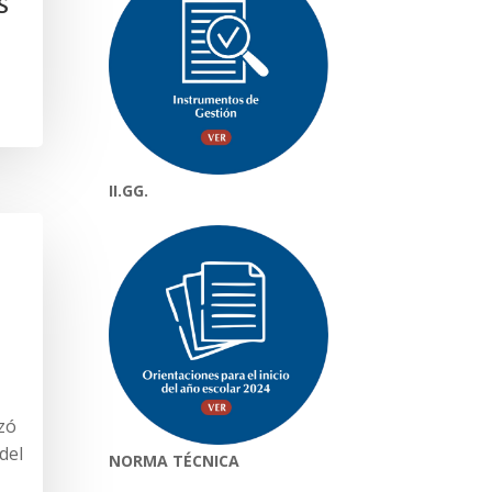
S
II.GG.
zó
del
NORMA TÉCNICA