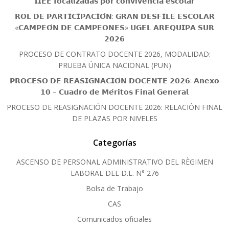
𝗜𝗜𝗘𝗘 𝗳𝗼𝗰𝗮𝗹𝗶𝘇𝗮𝗱𝗮𝘀 𝗽𝗼𝗿 𝗰𝗼𝗻𝘃𝗶𝘃𝗲𝗻𝗰𝗶𝗮 𝗲𝘀𝗰𝗼𝗹𝗮𝗿
𝗥𝗢𝗟 𝗗𝗘 𝗣𝗔𝗥𝗧𝗜𝗖𝗜𝗣𝗔𝗖𝗜𝗢́𝗡: 𝗚𝗥𝗔𝗡 𝗗𝗘𝗦𝗙𝗜𝗟𝗘 𝗘𝗦𝗖𝗢𝗟𝗔𝗥
«𝗖𝗔𝗠𝗣𝗘𝗢́𝗡 𝗗𝗘 𝗖𝗔𝗠𝗣𝗘𝗢𝗡𝗘𝗦» 𝗨𝗚𝗘𝗟 𝗔𝗥𝗘𝗤𝗨𝗜𝗣𝗔 𝗦𝗨𝗥
𝟮𝟬𝟮𝟲
PROCESO DE CONTRATO DOCENTE 2026, MODALIDAD:
PRUEBA ÚNICA NACIONAL (PUN)
𝗣𝗥𝗢𝗖𝗘𝗦𝗢 𝗗𝗘 𝗥𝗘𝗔𝗦𝗜𝗚𝗡𝗔𝗖𝗜𝗢́𝗡 𝗗𝗢𝗖𝗘𝗡𝗧𝗘 𝟮𝟬𝟮𝟲: 𝗔𝗻𝗲𝘅𝗼
𝟭𝟬 – 𝗖𝘂𝗮𝗱𝗿𝗼 𝗱𝗲 𝗠𝗲́𝗿𝗶𝘁𝗼𝘀 𝗙𝗶𝗻𝗮𝗹 𝗚𝗲𝗻𝗲𝗿𝗮𝗹
PROCESO DE REASIGNACIÓN DOCENTE 2026: RELACIÓN FINAL
DE PLAZAS POR NIVELES
Categorías
ASCENSO DE PERSONAL ADMINISTRATIVO DEL RÈGIMEN
LABORAL DEL D.L. N° 276
Bolsa de Trabajo
CAS
Comunicados oficiales