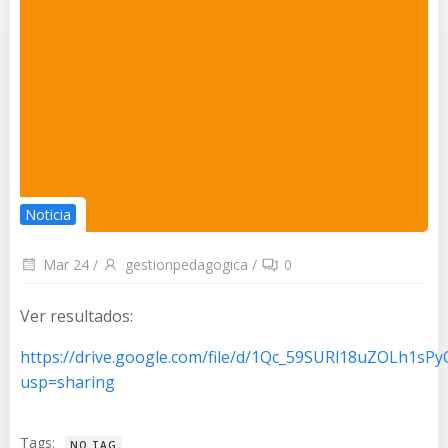
Noticia
Mar 24
/
gestionpedagogica
/
0
Ver resultados:
https://drive.google.com/file/d/1Qc_59SURl18uZOLh1sPy
usp=sharing
Tags:
NO TAG