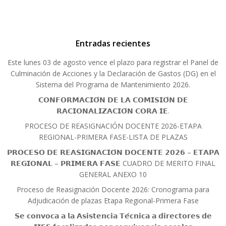
Entradas recientes
Este lunes 03 de agosto vence el plazo para registrar el Panel de
Culminación de Acciones y la Declaración de Gastos (DG) en el
Sistema del Programa de Mantenimiento 2026.
𝗖𝗢𝗡𝗙𝗢𝗥𝗠𝗔𝗖𝗜𝗢́𝗡 𝗗𝗘 𝗟𝗔 𝗖𝗢𝗠𝗜𝗦𝗜𝗢́𝗡 𝗗𝗘
𝗥𝗔𝗖𝗜𝗢𝗡𝗔𝗟𝗜𝗭𝗔𝗖𝗜𝗢́𝗡 𝗖𝗢𝗥𝗔 𝗜𝗘.
PROCESO DE REASIGNACIÓN DOCENTE 2026-ETAPA
REGIONAL-PRIMERA FASE-LISTA DE PLAZAS
𝗣𝗥𝗢𝗖𝗘𝗦𝗢 𝗗𝗘 𝗥𝗘𝗔𝗦𝗜𝗚𝗡𝗔𝗖𝗜𝗢́𝗡 𝗗𝗢𝗖𝗘𝗡𝗧𝗘 𝟮𝟬𝟮𝟲 – 𝗘𝗧𝗔𝗣𝗔
𝗥𝗘𝗚𝗜𝗢𝗡𝗔𝗟 – 𝗣𝗥𝗜𝗠𝗘𝗥𝗔 𝗙𝗔𝗦𝗘 CUADRO DE MERITO FINAL
GENERAL ANEXO 10
Proceso de Reasignación Docente 2026: Cronograma para
Adjudicación de plazas Etapa Regional-Primera Fase
𝗦𝗲 𝗰𝗼𝗻𝘃𝗼𝗰𝗮 𝗮 𝗹𝗮 𝗔𝘀𝗶𝘀𝘁𝗲𝗻𝗰𝗶𝗮 𝗧𝗲́𝗰𝗻𝗶𝗰𝗮 𝗮 𝗱𝗶𝗿𝗲𝗰𝘁𝗼𝗿𝗲𝘀 𝗱𝗲