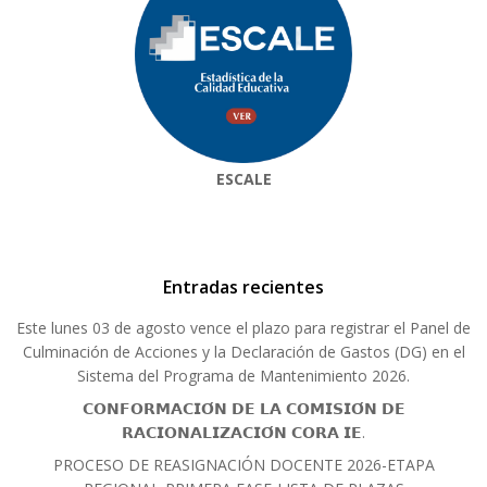
ESCALE
Entradas recientes
Este lunes 03 de agosto vence el plazo para registrar el Panel de
Culminación de Acciones y la Declaración de Gastos (DG) en el
Sistema del Programa de Mantenimiento 2026.
𝗖𝗢𝗡𝗙𝗢𝗥𝗠𝗔𝗖𝗜𝗢́𝗡 𝗗𝗘 𝗟𝗔 𝗖𝗢𝗠𝗜𝗦𝗜𝗢́𝗡 𝗗𝗘
𝗥𝗔𝗖𝗜𝗢𝗡𝗔𝗟𝗜𝗭𝗔𝗖𝗜𝗢́𝗡 𝗖𝗢𝗥𝗔 𝗜𝗘.
PROCESO DE REASIGNACIÓN DOCENTE 2026-ETAPA