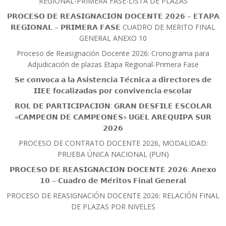
REGIONAL-PRIMERA FASE-LISTA DE PLAZAS
𝗣𝗥𝗢𝗖𝗘𝗦𝗢 𝗗𝗘 𝗥𝗘𝗔𝗦𝗜𝗚𝗡𝗔𝗖𝗜𝗢́𝗡 𝗗𝗢𝗖𝗘𝗡𝗧𝗘 𝟮𝟬𝟮𝟲 – 𝗘𝗧𝗔𝗣𝗔
𝗥𝗘𝗚𝗜𝗢𝗡𝗔𝗟 – 𝗣𝗥𝗜𝗠𝗘𝗥𝗔 𝗙𝗔𝗦𝗘 CUADRO DE MERITO FINAL
GENERAL ANEXO 10
Proceso de Reasignación Docente 2026: Cronograma para
Adjudicación de plazas Etapa Regional-Primera Fase
𝗦𝗲 𝗰𝗼𝗻𝘃𝗼𝗰𝗮 𝗮 𝗹𝗮 𝗔𝘀𝗶𝘀𝘁𝗲𝗻𝗰𝗶𝗮 𝗧𝗲́𝗰𝗻𝗶𝗰𝗮 𝗮 𝗱𝗶𝗿𝗲𝗰𝘁𝗼𝗿𝗲𝘀 𝗱𝗲
𝗜𝗜𝗘𝗘 𝗳𝗼𝗰𝗮𝗹𝗶𝘇𝗮𝗱𝗮𝘀 𝗽𝗼𝗿 𝗰𝗼𝗻𝘃𝗶𝘃𝗲𝗻𝗰𝗶𝗮 𝗲𝘀𝗰𝗼𝗹𝗮𝗿
𝗥𝗢𝗟 𝗗𝗘 𝗣𝗔𝗥𝗧𝗜𝗖𝗜𝗣𝗔𝗖𝗜𝗢́𝗡: 𝗚𝗥𝗔𝗡 𝗗𝗘𝗦𝗙𝗜𝗟𝗘 𝗘𝗦𝗖𝗢𝗟𝗔𝗥
«𝗖𝗔𝗠𝗣𝗘𝗢́𝗡 𝗗𝗘 𝗖𝗔𝗠𝗣𝗘𝗢𝗡𝗘𝗦» 𝗨𝗚𝗘𝗟 𝗔𝗥𝗘𝗤𝗨𝗜𝗣𝗔 𝗦𝗨𝗥
𝟮𝟬𝟮𝟲
PROCESO DE CONTRATO DOCENTE 2026, MODALIDAD:
PRUEBA ÚNICA NACIONAL (PUN)
𝗣𝗥𝗢𝗖𝗘𝗦𝗢 𝗗𝗘 𝗥𝗘𝗔𝗦𝗜𝗚𝗡𝗔𝗖𝗜𝗢́𝗡 𝗗𝗢𝗖𝗘𝗡𝗧𝗘 𝟮𝟬𝟮𝟲: 𝗔𝗻𝗲𝘅𝗼
𝟭𝟬 – 𝗖𝘂𝗮𝗱𝗿𝗼 𝗱𝗲 𝗠𝗲́𝗿𝗶𝘁𝗼𝘀 𝗙𝗶𝗻𝗮𝗹 𝗚𝗲𝗻𝗲𝗿𝗮𝗹
PROCESO DE REASIGNACIÓN DOCENTE 2026: RELACIÓN FINAL
DE PLAZAS POR NIVELES