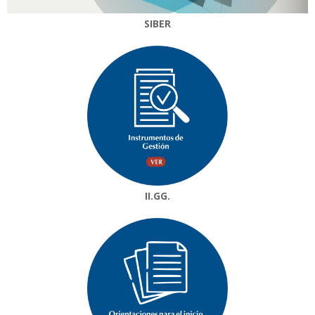
SIBER
II.GG.