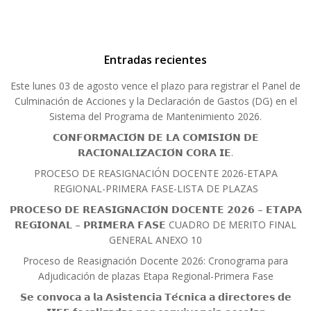
Entradas recientes
Este lunes 03 de agosto vence el plazo para registrar el Panel de
Culminación de Acciones y la Declaración de Gastos (DG) en el
Sistema del Programa de Mantenimiento 2026.
𝗖𝗢𝗡𝗙𝗢𝗥𝗠𝗔𝗖𝗜𝗢́𝗡 𝗗𝗘 𝗟𝗔 𝗖𝗢𝗠𝗜𝗦𝗜𝗢́𝗡 𝗗𝗘
𝗥𝗔𝗖𝗜𝗢𝗡𝗔𝗟𝗜𝗭𝗔𝗖𝗜𝗢́𝗡 𝗖𝗢𝗥𝗔 𝗜𝗘.
PROCESO DE REASIGNACIÓN DOCENTE 2026-ETAPA
REGIONAL-PRIMERA FASE-LISTA DE PLAZAS
𝗣𝗥𝗢𝗖𝗘𝗦𝗢 𝗗𝗘 𝗥𝗘𝗔𝗦𝗜𝗚𝗡𝗔𝗖𝗜𝗢́𝗡 𝗗𝗢𝗖𝗘𝗡𝗧𝗘 𝟮𝟬𝟮𝟲 – 𝗘𝗧𝗔𝗣𝗔
𝗥𝗘𝗚𝗜𝗢𝗡𝗔𝗟 – 𝗣𝗥𝗜𝗠𝗘𝗥𝗔 𝗙𝗔𝗦𝗘 CUADRO DE MERITO FINAL
GENERAL ANEXO 10
Proceso de Reasignación Docente 2026: Cronograma para
Adjudicación de plazas Etapa Regional-Primera Fase
𝗦𝗲 𝗰𝗼𝗻𝘃𝗼𝗰𝗮 𝗮 𝗹𝗮 𝗔𝘀𝗶𝘀𝘁𝗲𝗻𝗰𝗶𝗮 𝗧𝗲́𝗰𝗻𝗶𝗰𝗮 𝗮 𝗱𝗶𝗿𝗲𝗰𝘁𝗼𝗿𝗲𝘀 𝗱𝗲