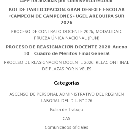
𝗜𝗜𝗘𝗘 𝗳𝗼𝗰𝗮𝗹𝗶𝘇𝗮𝗱𝗮𝘀 𝗽𝗼𝗿 𝗰𝗼𝗻𝘃𝗶𝘃𝗲𝗻𝗰𝗶𝗮 𝗲𝘀𝗰𝗼𝗹𝗮𝗿
𝗥𝗢𝗟 𝗗𝗘 𝗣𝗔𝗥𝗧𝗜𝗖𝗜𝗣𝗔𝗖𝗜𝗢́𝗡: 𝗚𝗥𝗔𝗡 𝗗𝗘𝗦𝗙𝗜𝗟𝗘 𝗘𝗦𝗖𝗢𝗟𝗔𝗥
«𝗖𝗔𝗠𝗣𝗘𝗢́𝗡 𝗗𝗘 𝗖𝗔𝗠𝗣𝗘𝗢𝗡𝗘𝗦» 𝗨𝗚𝗘𝗟 𝗔𝗥𝗘𝗤𝗨𝗜𝗣𝗔 𝗦𝗨𝗥
𝟮𝟬𝟮𝟲
PROCESO DE CONTRATO DOCENTE 2026, MODALIDAD:
PRUEBA ÚNICA NACIONAL (PUN)
𝗣𝗥𝗢𝗖𝗘𝗦𝗢 𝗗𝗘 𝗥𝗘𝗔𝗦𝗜𝗚𝗡𝗔𝗖𝗜𝗢́𝗡 𝗗𝗢𝗖𝗘𝗡𝗧𝗘 𝟮𝟬𝟮𝟲: 𝗔𝗻𝗲𝘅𝗼
𝟭𝟬 – 𝗖𝘂𝗮𝗱𝗿𝗼 𝗱𝗲 𝗠𝗲́𝗿𝗶𝘁𝗼𝘀 𝗙𝗶𝗻𝗮𝗹 𝗚𝗲𝗻𝗲𝗿𝗮𝗹
PROCESO DE REASIGNACIÓN DOCENTE 2026: RELACIÓN FINAL
DE PLAZAS POR NIVELES
Categorías
ASCENSO DE PERSONAL ADMINISTRATIVO DEL RÈGIMEN
LABORAL DEL D.L. N° 276
Bolsa de Trabajo
CAS
Comunicados oficiales