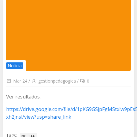
Noticia
Mar 24
/
gestionpedagogica
/
0
Ver resultados:
https://drive.google.com/file/d/1pKG9GSjpFgMStxlw9pEs
xh2jnsl/view?usp=share_link
Tags:
NO TAG