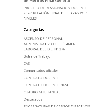
𝗱𝗲 𝗠𝗲́𝗿𝗶𝘁𝗼𝘀 𝗙𝗶𝗻𝗮𝗹 𝗚𝗲𝗻𝗲𝗿𝗮𝗹
PROCESO DE REASIGNACIÓN DOCENTE
2026: RELACIÓN FINAL DE PLAZAS POR
NIVELES
Categorías
ASCENSO DE PERSONAL
ADMINISTRATIVO DEL RÈGIMEN
LABORAL DEL D.L. N° 276
Bolsa de Trabajo
CAS
Comunicados oficiales
CONTRATO DOCENTE
CONTRATO DOCENTE 2024
CUADRO MULTIANUAL
Destacados
ENCARGATURAS DE CARGOS DIRECTIVOS