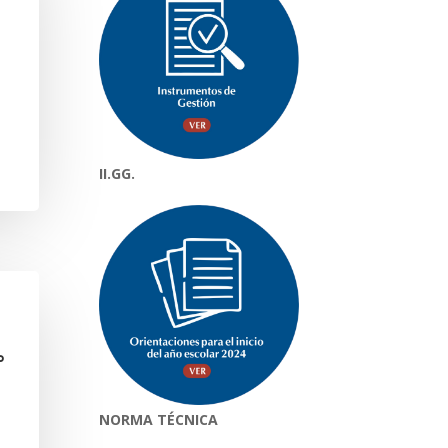
II.GG.
°
NORMA TÉCNICA