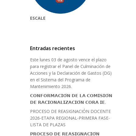
ESCALE
Entradas recientes
Este lunes 03 de agosto vence el plazo
para registrar el Panel de Culminación de
Acciones y la Declaración de Gastos (DG)
en el Sistema del Programa de
Mantenimiento 2026.
𝗖𝗢𝗡𝗙𝗢𝗥𝗠𝗔𝗖𝗜𝗢́𝗡 𝗗𝗘 𝗟𝗔 𝗖𝗢𝗠𝗜𝗦𝗜𝗢́𝗡
𝗗𝗘 𝗥𝗔𝗖𝗜𝗢𝗡𝗔𝗟𝗜𝗭𝗔𝗖𝗜𝗢́𝗡 𝗖𝗢𝗥𝗔 𝗜𝗘.
PROCESO DE REASIGNACIÓN DOCENTE
2026-ETAPA REGIONAL-PRIMERA FASE-
LISTA DE PLAZAS
𝗣𝗥𝗢𝗖𝗘𝗦𝗢 𝗗𝗘 𝗥𝗘𝗔𝗦𝗜𝗚𝗡𝗔𝗖𝗜𝗢́𝗡