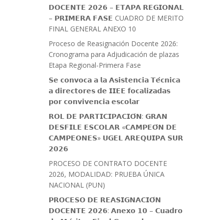
𝗗𝗢𝗖𝗘𝗡𝗧𝗘 𝟮𝟬𝟮𝟲 – 𝗘𝗧𝗔𝗣𝗔 𝗥𝗘𝗚𝗜𝗢𝗡𝗔𝗟
– 𝗣𝗥𝗜𝗠𝗘𝗥𝗔 𝗙𝗔𝗦𝗘 CUADRO DE MERITO
FINAL GENERAL ANEXO 10
Proceso de Reasignación Docente 2026:
Cronograma para Adjudicación de plazas
Etapa Regional-Primera Fase
𝗦𝗲 𝗰𝗼𝗻𝘃𝗼𝗰𝗮 𝗮 𝗹𝗮 𝗔𝘀𝗶𝘀𝘁𝗲𝗻𝗰𝗶𝗮 𝗧𝗲́𝗰𝗻𝗶𝗰𝗮
𝗮 𝗱𝗶𝗿𝗲𝗰𝘁𝗼𝗿𝗲𝘀 𝗱𝗲 𝗜𝗜𝗘𝗘 𝗳𝗼𝗰𝗮𝗹𝗶𝘇𝗮𝗱𝗮𝘀
𝗽𝗼𝗿 𝗰𝗼𝗻𝘃𝗶𝘃𝗲𝗻𝗰𝗶𝗮 𝗲𝘀𝗰𝗼𝗹𝗮𝗿
𝗥𝗢𝗟 𝗗𝗘 𝗣𝗔𝗥𝗧𝗜𝗖𝗜𝗣𝗔𝗖𝗜𝗢́𝗡: 𝗚𝗥𝗔𝗡
𝗗𝗘𝗦𝗙𝗜𝗟𝗘 𝗘𝗦𝗖𝗢𝗟𝗔𝗥 «𝗖𝗔𝗠𝗣𝗘𝗢́𝗡 𝗗𝗘
𝗖𝗔𝗠𝗣𝗘𝗢𝗡𝗘𝗦» 𝗨𝗚𝗘𝗟 𝗔𝗥𝗘𝗤𝗨𝗜𝗣𝗔 𝗦𝗨𝗥
𝟮𝟬𝟮𝟲
PROCESO DE CONTRATO DOCENTE
2026, MODALIDAD: PRUEBA ÚNICA
NACIONAL (PUN)
𝗣𝗥𝗢𝗖𝗘𝗦𝗢 𝗗𝗘 𝗥𝗘𝗔𝗦𝗜𝗚𝗡𝗔𝗖𝗜𝗢́𝗡
𝗗𝗢𝗖𝗘𝗡𝗧𝗘 𝟮𝟬𝟮𝟲: 𝗔𝗻𝗲𝘅𝗼 𝟭𝟬 – 𝗖𝘂𝗮𝗱𝗿𝗼