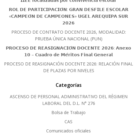
𝗜𝗜𝗘𝗘 𝗳𝗼𝗰𝗮𝗹𝗶𝘇𝗮𝗱𝗮𝘀 𝗽𝗼𝗿 𝗰𝗼𝗻𝘃𝗶𝘃𝗲𝗻𝗰𝗶𝗮 𝗲𝘀𝗰𝗼𝗹𝗮𝗿
𝗥𝗢𝗟 𝗗𝗘 𝗣𝗔𝗥𝗧𝗜𝗖𝗜𝗣𝗔𝗖𝗜𝗢́𝗡: 𝗚𝗥𝗔𝗡 𝗗𝗘𝗦𝗙𝗜𝗟𝗘 𝗘𝗦𝗖𝗢𝗟𝗔𝗥
«𝗖𝗔𝗠𝗣𝗘𝗢́𝗡 𝗗𝗘 𝗖𝗔𝗠𝗣𝗘𝗢𝗡𝗘𝗦» 𝗨𝗚𝗘𝗟 𝗔𝗥𝗘𝗤𝗨𝗜𝗣𝗔 𝗦𝗨𝗥
𝟮𝟬𝟮𝟲
PROCESO DE CONTRATO DOCENTE 2026, MODALIDAD:
PRUEBA ÚNICA NACIONAL (PUN)
𝗣𝗥𝗢𝗖𝗘𝗦𝗢 𝗗𝗘 𝗥𝗘𝗔𝗦𝗜𝗚𝗡𝗔𝗖𝗜𝗢́𝗡 𝗗𝗢𝗖𝗘𝗡𝗧𝗘 𝟮𝟬𝟮𝟲: 𝗔𝗻𝗲𝘅𝗼
𝟭𝟬 – 𝗖𝘂𝗮𝗱𝗿𝗼 𝗱𝗲 𝗠𝗲́𝗿𝗶𝘁𝗼𝘀 𝗙𝗶𝗻𝗮𝗹 𝗚𝗲𝗻𝗲𝗿𝗮𝗹
PROCESO DE REASIGNACIÓN DOCENTE 2026: RELACIÓN FINAL
DE PLAZAS POR NIVELES
Categorías
ASCENSO DE PERSONAL ADMINISTRATIVO DEL RÈGIMEN
LABORAL DEL D.L. N° 276
Bolsa de Trabajo
CAS
Comunicados oficiales