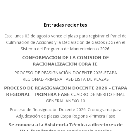
Entradas recientes
Este lunes 03 de agosto vence el plazo para registrar el Panel de
Culminación de Acciones y la Declaración de Gastos (DG) en el
Sistema del Programa de Mantenimiento 2026.
𝗖𝗢𝗡𝗙𝗢𝗥𝗠𝗔𝗖𝗜𝗢́𝗡 𝗗𝗘 𝗟𝗔 𝗖𝗢𝗠𝗜𝗦𝗜𝗢́𝗡 𝗗𝗘
𝗥𝗔𝗖𝗜𝗢𝗡𝗔𝗟𝗜𝗭𝗔𝗖𝗜𝗢́𝗡 𝗖𝗢𝗥𝗔 𝗜𝗘.
PROCESO DE REASIGNACIÓN DOCENTE 2026-ETAPA
REGIONAL-PRIMERA FASE-LISTA DE PLAZAS
𝗣𝗥𝗢𝗖𝗘𝗦𝗢 𝗗𝗘 𝗥𝗘𝗔𝗦𝗜𝗚𝗡𝗔𝗖𝗜𝗢́𝗡 𝗗𝗢𝗖𝗘𝗡𝗧𝗘 𝟮𝟬𝟮𝟲 – 𝗘𝗧𝗔𝗣𝗔
𝗥𝗘𝗚𝗜𝗢𝗡𝗔𝗟 – 𝗣𝗥𝗜𝗠𝗘𝗥𝗔 𝗙𝗔𝗦𝗘 CUADRO DE MERITO FINAL
GENERAL ANEXO 10
Proceso de Reasignación Docente 2026: Cronograma para
Adjudicación de plazas Etapa Regional-Primera Fase
𝗦𝗲 𝗰𝗼𝗻𝘃𝗼𝗰𝗮 𝗮 𝗹𝗮 𝗔𝘀𝗶𝘀𝘁𝗲𝗻𝗰𝗶𝗮 𝗧𝗲́𝗰𝗻𝗶𝗰𝗮 𝗮 𝗱𝗶𝗿𝗲𝗰𝘁𝗼𝗿𝗲𝘀 𝗱𝗲