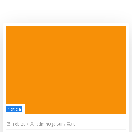
Noticia
Feb 20
/
adminUgelSur
/
0