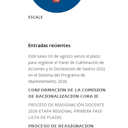
ESCALE
Entradas recientes
Este lunes 03 de agosto vence el plazo
para registrar el Panel de Culminación de
Acciones y la Declaración de Gastos (DG)
en el Sistema del Programa de
Mantenimiento 2026.
𝗖𝗢𝗡𝗙𝗢𝗥𝗠𝗔𝗖𝗜𝗢́𝗡 𝗗𝗘 𝗟𝗔 𝗖𝗢𝗠𝗜𝗦𝗜𝗢́𝗡
𝗗𝗘 𝗥𝗔𝗖𝗜𝗢𝗡𝗔𝗟𝗜𝗭𝗔𝗖𝗜𝗢́𝗡 𝗖𝗢𝗥𝗔 𝗜𝗘.
PROCESO DE REASIGNACIÓN DOCENTE
2026-ETAPA REGIONAL-PRIMERA FASE-
LISTA DE PLAZAS
𝗣𝗥𝗢𝗖𝗘𝗦𝗢 𝗗𝗘 𝗥𝗘𝗔𝗦𝗜𝗚𝗡𝗔𝗖𝗜𝗢́𝗡