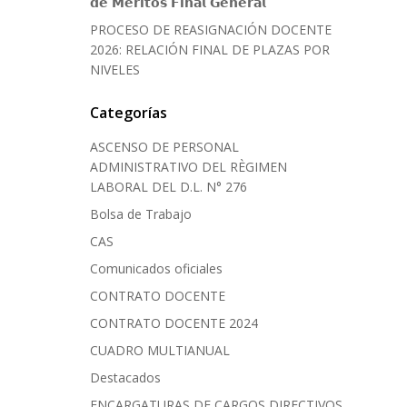
𝗱𝗲 𝗠𝗲́𝗿𝗶𝘁𝗼𝘀 𝗙𝗶𝗻𝗮𝗹 𝗚𝗲𝗻𝗲𝗿𝗮𝗹
PROCESO DE REASIGNACIÓN DOCENTE
2026: RELACIÓN FINAL DE PLAZAS POR
NIVELES
Categorías
ASCENSO DE PERSONAL
ADMINISTRATIVO DEL RÈGIMEN
LABORAL DEL D.L. N° 276
Bolsa de Trabajo
CAS
Comunicados oficiales
CONTRATO DOCENTE
CONTRATO DOCENTE 2024
CUADRO MULTIANUAL
Destacados
ENCARGATURAS DE CARGOS DIRECTIVOS