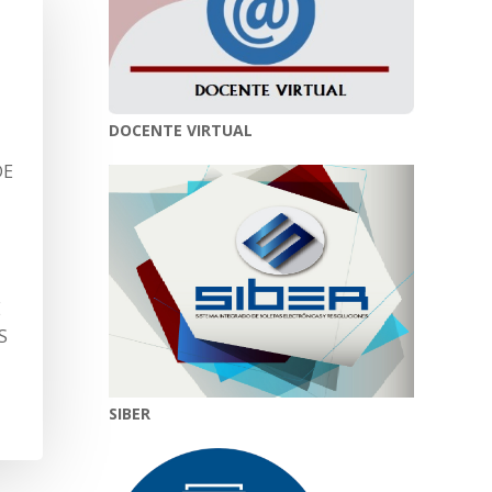
DOCENTE VIRTUAL
DE
E
S
SIBER