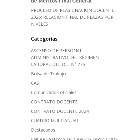
𝗱𝗲 𝗠𝗲́𝗿𝗶𝘁𝗼𝘀 𝗙𝗶𝗻𝗮𝗹 𝗚𝗲𝗻𝗲𝗿𝗮𝗹
PROCESO DE REASIGNACIÓN DOCENTE
2026: RELACIÓN FINAL DE PLAZAS POR
NIVELES
Categorías
ASCENSO DE PERSONAL
ADMINISTRATIVO DEL RÈGIMEN
LABORAL DEL D.L. N° 276
Bolsa de Trabajo
CAS
Comunicados oficiales
CONTRATO DOCENTE
CONTRATO DOCENTE 2024
CUADRO MULTIANUAL
Destacados
ENCARGATURAS DE CARGOS DIRECTIVOS