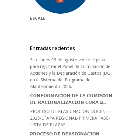
ESCALE
Entradas recientes
Este lunes 03 de agosto vence el plazo
para registrar el Panel de Culminación de
Acciones y la Declaración de Gastos (DG)
en el Sistema del Programa de
Mantenimiento 2026.
𝗖𝗢𝗡𝗙𝗢𝗥𝗠𝗔𝗖𝗜𝗢́𝗡 𝗗𝗘 𝗟𝗔 𝗖𝗢𝗠𝗜𝗦𝗜𝗢́𝗡
𝗗𝗘 𝗥𝗔𝗖𝗜𝗢𝗡𝗔𝗟𝗜𝗭𝗔𝗖𝗜𝗢́𝗡 𝗖𝗢𝗥𝗔 𝗜𝗘.
PROCESO DE REASIGNACIÓN DOCENTE
2026-ETAPA REGIONAL-PRIMERA FASE-
LISTA DE PLAZAS
𝗣𝗥𝗢𝗖𝗘𝗦𝗢 𝗗𝗘 𝗥𝗘𝗔𝗦𝗜𝗚𝗡𝗔𝗖𝗜𝗢́𝗡