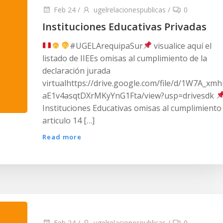
Feb 24
/
ugelrelacionespublicas
/
0
Instituciones Educativas Privadas
#UGELArequipaSur
visualice aquí el
listado de IIEEs omisas al cumplimiento de la
declaración jurada
virtualhttps://drive.google.com/file/d/1W7A_xmh
aE1v4asqtDXrMKyYnG1Fta/view?usp=drivesdk
Instituciones Educativas omisas al cumplimiento
articulo 14 […]
Read more
Feb 24
/
ugelrelacionespublicas
/
0