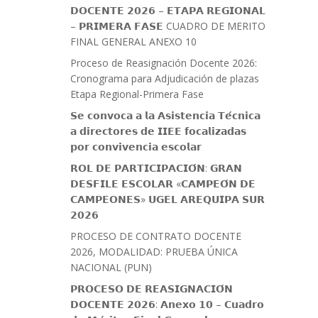
𝗗𝗢𝗖𝗘𝗡𝗧𝗘 𝟮𝟬𝟮𝟲 – 𝗘𝗧𝗔𝗣𝗔 𝗥𝗘𝗚𝗜𝗢𝗡𝗔𝗟
– 𝗣𝗥𝗜𝗠𝗘𝗥𝗔 𝗙𝗔𝗦𝗘 CUADRO DE MERITO
FINAL GENERAL ANEXO 10
Proceso de Reasignación Docente 2026:
Cronograma para Adjudicación de plazas
Etapa Regional-Primera Fase
𝗦𝗲 𝗰𝗼𝗻𝘃𝗼𝗰𝗮 𝗮 𝗹𝗮 𝗔𝘀𝗶𝘀𝘁𝗲𝗻𝗰𝗶𝗮 𝗧𝗲́𝗰𝗻𝗶𝗰𝗮
𝗮 𝗱𝗶𝗿𝗲𝗰𝘁𝗼𝗿𝗲𝘀 𝗱𝗲 𝗜𝗜𝗘𝗘 𝗳𝗼𝗰𝗮𝗹𝗶𝘇𝗮𝗱𝗮𝘀
𝗽𝗼𝗿 𝗰𝗼𝗻𝘃𝗶𝘃𝗲𝗻𝗰𝗶𝗮 𝗲𝘀𝗰𝗼𝗹𝗮𝗿
𝗥𝗢𝗟 𝗗𝗘 𝗣𝗔𝗥𝗧𝗜𝗖𝗜𝗣𝗔𝗖𝗜𝗢́𝗡: 𝗚𝗥𝗔𝗡
𝗗𝗘𝗦𝗙𝗜𝗟𝗘 𝗘𝗦𝗖𝗢𝗟𝗔𝗥 «𝗖𝗔𝗠𝗣𝗘𝗢́𝗡 𝗗𝗘
𝗖𝗔𝗠𝗣𝗘𝗢𝗡𝗘𝗦» 𝗨𝗚𝗘𝗟 𝗔𝗥𝗘𝗤𝗨𝗜𝗣𝗔 𝗦𝗨𝗥
𝟮𝟬𝟮𝟲
PROCESO DE CONTRATO DOCENTE
2026, MODALIDAD: PRUEBA ÚNICA
NACIONAL (PUN)
𝗣𝗥𝗢𝗖𝗘𝗦𝗢 𝗗𝗘 𝗥𝗘𝗔𝗦𝗜𝗚𝗡𝗔𝗖𝗜𝗢́𝗡
𝗗𝗢𝗖𝗘𝗡𝗧𝗘 𝟮𝟬𝟮𝟲: 𝗔𝗻𝗲𝘅𝗼 𝟭𝟬 – 𝗖𝘂𝗮𝗱𝗿𝗼