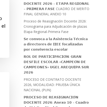
𝗗𝗢𝗖𝗘𝗡𝗧𝗘 𝟮𝟬𝟮𝟲 – 𝗘𝗧𝗔𝗣𝗔 𝗥𝗘𝗚𝗜𝗢𝗡𝗔𝗟
– 𝗣𝗥𝗜𝗠𝗘𝗥𝗔 𝗙𝗔𝗦𝗘 CUADRO DE MERITO
FINAL GENERAL ANEXO 10
o
Proceso de Reasignación Docente 2026:
 el
Cronograma para Adjudicación de plazas
Etapa Regional-Primera Fase
𝗦𝗲 𝗰𝗼𝗻𝘃𝗼𝗰𝗮 𝗮 𝗹𝗮 𝗔𝘀𝗶𝘀𝘁𝗲𝗻𝗰𝗶𝗮 𝗧𝗲́𝗰𝗻𝗶𝗰𝗮
𝗮 𝗱𝗶𝗿𝗲𝗰𝘁𝗼𝗿𝗲𝘀 𝗱𝗲 𝗜𝗜𝗘𝗘 𝗳𝗼𝗰𝗮𝗹𝗶𝘇𝗮𝗱𝗮𝘀
𝗽𝗼𝗿 𝗰𝗼𝗻𝘃𝗶𝘃𝗲𝗻𝗰𝗶𝗮 𝗲𝘀𝗰𝗼𝗹𝗮𝗿
𝗥𝗢𝗟 𝗗𝗘 𝗣𝗔𝗥𝗧𝗜𝗖𝗜𝗣𝗔𝗖𝗜𝗢́𝗡: 𝗚𝗥𝗔𝗡
𝗗𝗘𝗦𝗙𝗜𝗟𝗘 𝗘𝗦𝗖𝗢𝗟𝗔𝗥 «𝗖𝗔𝗠𝗣𝗘𝗢́𝗡 𝗗𝗘
𝗖𝗔𝗠𝗣𝗘𝗢𝗡𝗘𝗦» 𝗨𝗚𝗘𝗟 𝗔𝗥𝗘𝗤𝗨𝗜𝗣𝗔 𝗦𝗨𝗥
𝟮𝟬𝟮𝟲
PROCESO DE CONTRATO DOCENTE
2026, MODALIDAD: PRUEBA ÚNICA
NACIONAL (PUN)
𝗣𝗥𝗢𝗖𝗘𝗦𝗢 𝗗𝗘 𝗥𝗘𝗔𝗦𝗜𝗚𝗡𝗔𝗖𝗜𝗢́𝗡
𝗗𝗢𝗖𝗘𝗡𝗧𝗘 𝟮𝟬𝟮𝟲: 𝗔𝗻𝗲𝘅𝗼 𝟭𝟬 – 𝗖𝘂𝗮𝗱𝗿𝗼