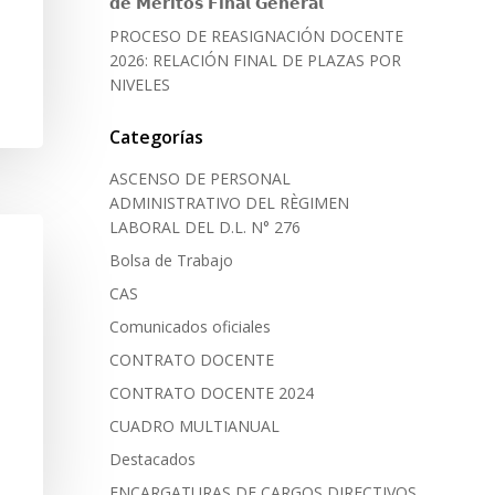
𝗱𝗲 𝗠𝗲́𝗿𝗶𝘁𝗼𝘀 𝗙𝗶𝗻𝗮𝗹 𝗚𝗲𝗻𝗲𝗿𝗮𝗹
PROCESO DE REASIGNACIÓN DOCENTE
2026: RELACIÓN FINAL DE PLAZAS POR
NIVELES
Categorías
ASCENSO DE PERSONAL
ADMINISTRATIVO DEL RÈGIMEN
LABORAL DEL D.L. N° 276
Bolsa de Trabajo
CAS
Comunicados oficiales
CONTRATO DOCENTE
CONTRATO DOCENTE 2024
CUADRO MULTIANUAL
Destacados
ENCARGATURAS DE CARGOS DIRECTIVOS