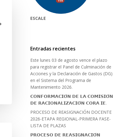
ESCALE
°
Entradas recientes
Este lunes 03 de agosto vence el plazo
para registrar el Panel de Culminación de
Acciones y la Declaración de Gastos (DG)
en el Sistema del Programa de
Mantenimiento 2026.
𝗖𝗢𝗡𝗙𝗢𝗥𝗠𝗔𝗖𝗜𝗢́𝗡 𝗗𝗘 𝗟𝗔 𝗖𝗢𝗠𝗜𝗦𝗜𝗢́𝗡
𝗗𝗘 𝗥𝗔𝗖𝗜𝗢𝗡𝗔𝗟𝗜𝗭𝗔𝗖𝗜𝗢́𝗡 𝗖𝗢𝗥𝗔 𝗜𝗘.
PROCESO DE REASIGNACIÓN DOCENTE
2026-ETAPA REGIONAL-PRIMERA FASE-
LISTA DE PLAZAS
𝗣𝗥𝗢𝗖𝗘𝗦𝗢 𝗗𝗘 𝗥𝗘𝗔𝗦𝗜𝗚𝗡𝗔𝗖𝗜𝗢́𝗡