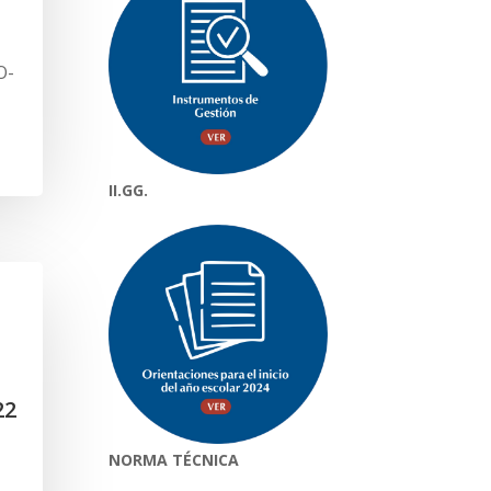
O-
II.GG.
22
NORMA TÉCNICA