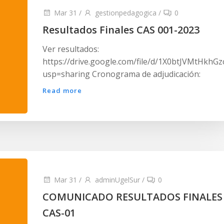
Mar 31
/
gestionpedagogica
/
0
Resultados Finales CAS 001-2023
Ver resultados:
https://drive.google.com/file/d/1X0btJVMtHkh
usp=sharing Cronograma de adjudicación:
Read more
Mar 31
/
adminUgelSur
/
0
COMUNICADO RESULTADOS FINALES
CAS-01