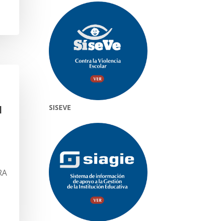
SISEVE
l
RA