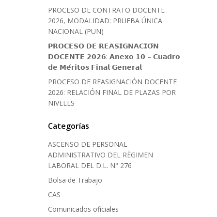
PROCESO DE CONTRATO DOCENTE
2026, MODALIDAD: PRUEBA ÚNICA
NACIONAL (PUN)
𝗣𝗥𝗢𝗖𝗘𝗦𝗢 𝗗𝗘 𝗥𝗘𝗔𝗦𝗜𝗚𝗡𝗔𝗖𝗜𝗢́𝗡
𝗗𝗢𝗖𝗘𝗡𝗧𝗘 𝟮𝟬𝟮𝟲: 𝗔𝗻𝗲𝘅𝗼 𝟭𝟬 – 𝗖𝘂𝗮𝗱𝗿𝗼
𝗱𝗲 𝗠𝗲́𝗿𝗶𝘁𝗼𝘀 𝗙𝗶𝗻𝗮𝗹 𝗚𝗲𝗻𝗲𝗿𝗮𝗹
PROCESO DE REASIGNACIÓN DOCENTE
2026: RELACIÓN FINAL DE PLAZAS POR
NIVELES
Categorías
ASCENSO DE PERSONAL
ADMINISTRATIVO DEL RÈGIMEN
LABORAL DEL D.L. N° 276
Bolsa de Trabajo
CAS
Comunicados oficiales