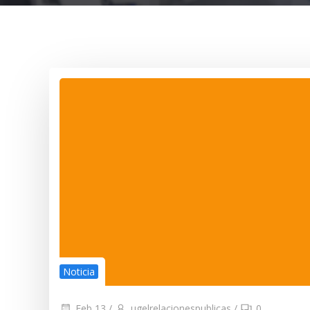
Noticia
Feb 13
/
ugelrelacionespublicas
/
0