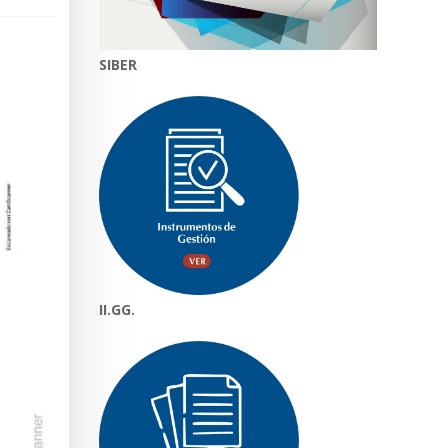
SIBER
II.GG.