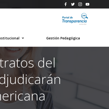
nstitucional
Gestión Pedagógica
tratos del
adjudicarán
mericana