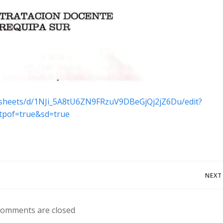
adsheets/d/1NJi_5A8tU6ZN9FRzuV9DBeGjQj2jZ6Du/edit?
tpof=true&sd=true
Navegación
NEXT
de
omments are closed