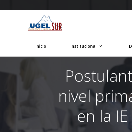
Saltar
al
contenido
Inicio
Institucional
D
Postulant
nivel prim
en la I