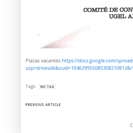
Plazas vacantes
https://docs.google.com/spre
usp=drivesdk&ouid=104629955085308210812&r
Tags:
NO TAG
Navegación
PREVIOUS ARTICLE
de
C