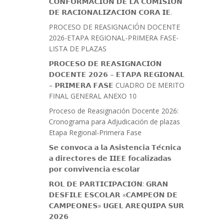
𝗖𝗢𝗡𝗙𝗢𝗥𝗠𝗔𝗖𝗜𝗢́𝗡 𝗗𝗘 𝗟𝗔 𝗖𝗢𝗠𝗜𝗦𝗜𝗢́𝗡
𝗗𝗘 𝗥𝗔𝗖𝗜𝗢𝗡𝗔𝗟𝗜𝗭𝗔𝗖𝗜𝗢́𝗡 𝗖𝗢𝗥𝗔 𝗜𝗘.
PROCESO DE REASIGNACIÓN DOCENTE
2026-ETAPA REGIONAL-PRIMERA FASE-
LISTA DE PLAZAS
𝗣𝗥𝗢𝗖𝗘𝗦𝗢 𝗗𝗘 𝗥𝗘𝗔𝗦𝗜𝗚𝗡𝗔𝗖𝗜𝗢́𝗡
𝗗𝗢𝗖𝗘𝗡𝗧𝗘 𝟮𝟬𝟮𝟲 – 𝗘𝗧𝗔𝗣𝗔 𝗥𝗘𝗚𝗜𝗢𝗡𝗔𝗟
– 𝗣𝗥𝗜𝗠𝗘𝗥𝗔 𝗙𝗔𝗦𝗘 CUADRO DE MERITO
FINAL GENERAL ANEXO 10
Proceso de Reasignación Docente 2026:
Cronograma para Adjudicación de plazas
Etapa Regional-Primera Fase
𝗦𝗲 𝗰𝗼𝗻𝘃𝗼𝗰𝗮 𝗮 𝗹𝗮 𝗔𝘀𝗶𝘀𝘁𝗲𝗻𝗰𝗶𝗮 𝗧𝗲́𝗰𝗻𝗶𝗰𝗮
𝗮 𝗱𝗶𝗿𝗲𝗰𝘁𝗼𝗿𝗲𝘀 𝗱𝗲 𝗜𝗜𝗘𝗘 𝗳𝗼𝗰𝗮𝗹𝗶𝘇𝗮𝗱𝗮𝘀
𝗽𝗼𝗿 𝗰𝗼𝗻𝘃𝗶𝘃𝗲𝗻𝗰𝗶𝗮 𝗲𝘀𝗰𝗼𝗹𝗮𝗿
𝗥𝗢𝗟 𝗗𝗘 𝗣𝗔𝗥𝗧𝗜𝗖𝗜𝗣𝗔𝗖𝗜𝗢́𝗡: 𝗚𝗥𝗔𝗡
𝗗𝗘𝗦𝗙𝗜𝗟𝗘 𝗘𝗦𝗖𝗢𝗟𝗔𝗥 «𝗖𝗔𝗠𝗣𝗘𝗢́𝗡 𝗗𝗘
𝗖𝗔𝗠𝗣𝗘𝗢𝗡𝗘𝗦» 𝗨𝗚𝗘𝗟 𝗔𝗥𝗘𝗤𝗨𝗜𝗣𝗔 𝗦𝗨𝗥
𝟮𝟬𝟮𝟲