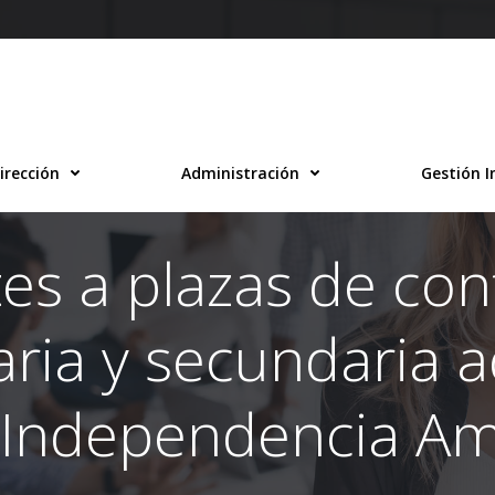
irección
Administración
Gestión I
es a plazas de con
aria y secundaria 
E Independencia A