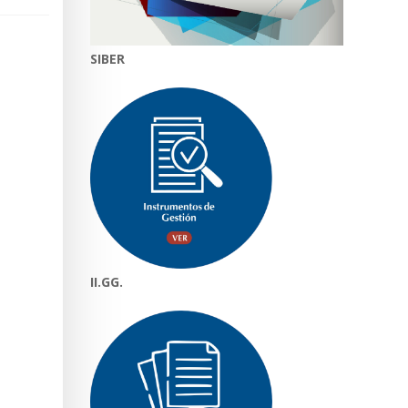
SIBER
II.GG.