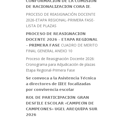
𝗖𝗢𝗡𝗙𝗢𝗥𝗠𝗔𝗖𝗜𝗢́𝗡 𝗗𝗘 𝗟𝗔 𝗖𝗢𝗠𝗜𝗦𝗜𝗢́𝗡
𝗗𝗘 𝗥𝗔𝗖𝗜𝗢𝗡𝗔𝗟𝗜𝗭𝗔𝗖𝗜𝗢́𝗡 𝗖𝗢𝗥𝗔 𝗜𝗘.
PROCESO DE REASIGNACIÓN DOCENTE
2026-ETAPA REGIONAL-PRIMERA FASE-
LISTA DE PLAZAS
𝗣𝗥𝗢𝗖𝗘𝗦𝗢 𝗗𝗘 𝗥𝗘𝗔𝗦𝗜𝗚𝗡𝗔𝗖𝗜𝗢́𝗡
𝗗𝗢𝗖𝗘𝗡𝗧𝗘 𝟮𝟬𝟮𝟲 – 𝗘𝗧𝗔𝗣𝗔 𝗥𝗘𝗚𝗜𝗢𝗡𝗔𝗟
– 𝗣𝗥𝗜𝗠𝗘𝗥𝗔 𝗙𝗔𝗦𝗘 CUADRO DE MERITO
FINAL GENERAL ANEXO 10
Proceso de Reasignación Docente 2026:
Cronograma para Adjudicación de plazas
Etapa Regional-Primera Fase
𝗦𝗲 𝗰𝗼𝗻𝘃𝗼𝗰𝗮 𝗮 𝗹𝗮 𝗔𝘀𝗶𝘀𝘁𝗲𝗻𝗰𝗶𝗮 𝗧𝗲́𝗰𝗻𝗶𝗰𝗮
𝗮 𝗱𝗶𝗿𝗲𝗰𝘁𝗼𝗿𝗲𝘀 𝗱𝗲 𝗜𝗜𝗘𝗘 𝗳𝗼𝗰𝗮𝗹𝗶𝘇𝗮𝗱𝗮𝘀
𝗽𝗼𝗿 𝗰𝗼𝗻𝘃𝗶𝘃𝗲𝗻𝗰𝗶𝗮 𝗲𝘀𝗰𝗼𝗹𝗮𝗿
𝗥𝗢𝗟 𝗗𝗘 𝗣𝗔𝗥𝗧𝗜𝗖𝗜𝗣𝗔𝗖𝗜𝗢́𝗡: 𝗚𝗥𝗔𝗡
𝗗𝗘𝗦𝗙𝗜𝗟𝗘 𝗘𝗦𝗖𝗢𝗟𝗔𝗥 «𝗖𝗔𝗠𝗣𝗘𝗢́𝗡 𝗗𝗘
𝗖𝗔𝗠𝗣𝗘𝗢𝗡𝗘𝗦» 𝗨𝗚𝗘𝗟 𝗔𝗥𝗘𝗤𝗨𝗜𝗣𝗔 𝗦𝗨𝗥
𝟮𝟬𝟮𝟲