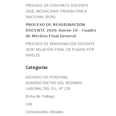
PROCESO DE CONTRATO DOCENTE
2026, MODALIDAD: PRUEBA ÚNICA
NACIONAL (PUN)
𝗣𝗥𝗢𝗖𝗘𝗦𝗢 𝗗𝗘 𝗥𝗘𝗔𝗦𝗜𝗚𝗡𝗔𝗖𝗜𝗢́𝗡
𝗗𝗢𝗖𝗘𝗡𝗧𝗘 𝟮𝟬𝟮𝟲: 𝗔𝗻𝗲𝘅𝗼 𝟭𝟬 – 𝗖𝘂𝗮𝗱𝗿𝗼
𝗱𝗲 𝗠𝗲́𝗿𝗶𝘁𝗼𝘀 𝗙𝗶𝗻𝗮𝗹 𝗚𝗲𝗻𝗲𝗿𝗮𝗹
PROCESO DE REASIGNACIÓN DOCENTE
2026: RELACIÓN FINAL DE PLAZAS POR
NIVELES
Categorías
ASCENSO DE PERSONAL
ADMINISTRATIVO DEL RÈGIMEN
LABORAL DEL D.L. N° 276
Bolsa de Trabajo
CAS
Comunicados oficiales