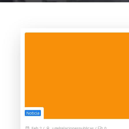
Noticia
Feb 2
/
ugelrelacionespublicas
/
0