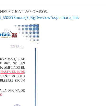
ONES EDUCATIVAS OMISOS:
a0d_S3X3Y8modxJ3_BgDw/view?usp=share_link