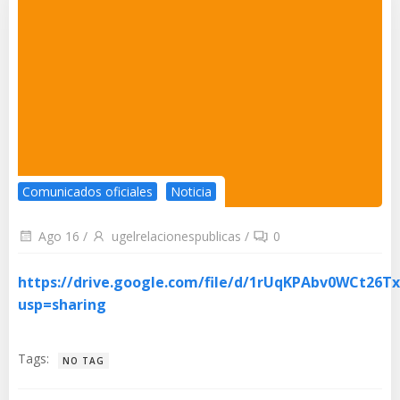
Comunicados oficiales
Noticia
Ago 16
/
ugelrelacionespublicas
/
0
https://drive.google.com/file/d/1rUqKPAbv0WCt26
usp=sharing
Tags:
NO TAG