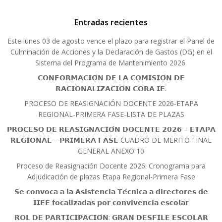
Entradas recientes
Este lunes 03 de agosto vence el plazo para registrar el Panel de
Culminación de Acciones y la Declaración de Gastos (DG) en el
Sistema del Programa de Mantenimiento 2026.
𝗖𝗢𝗡𝗙𝗢𝗥𝗠𝗔𝗖𝗜𝗢́𝗡 𝗗𝗘 𝗟𝗔 𝗖𝗢𝗠𝗜𝗦𝗜𝗢́𝗡 𝗗𝗘
𝗥𝗔𝗖𝗜𝗢𝗡𝗔𝗟𝗜𝗭𝗔𝗖𝗜𝗢́𝗡 𝗖𝗢𝗥𝗔 𝗜𝗘.
PROCESO DE REASIGNACIÓN DOCENTE 2026-ETAPA
REGIONAL-PRIMERA FASE-LISTA DE PLAZAS
𝗣𝗥𝗢𝗖𝗘𝗦𝗢 𝗗𝗘 𝗥𝗘𝗔𝗦𝗜𝗚𝗡𝗔𝗖𝗜𝗢́𝗡 𝗗𝗢𝗖𝗘𝗡𝗧𝗘 𝟮𝟬𝟮𝟲 – 𝗘𝗧𝗔𝗣𝗔
𝗥𝗘𝗚𝗜𝗢𝗡𝗔𝗟 – 𝗣𝗥𝗜𝗠𝗘𝗥𝗔 𝗙𝗔𝗦𝗘 CUADRO DE MERITO FINAL
GENERAL ANEXO 10
Proceso de Reasignación Docente 2026: Cronograma para
Adjudicación de plazas Etapa Regional-Primera Fase
𝗦𝗲 𝗰𝗼𝗻𝘃𝗼𝗰𝗮 𝗮 𝗹𝗮 𝗔𝘀𝗶𝘀𝘁𝗲𝗻𝗰𝗶𝗮 𝗧𝗲́𝗰𝗻𝗶𝗰𝗮 𝗮 𝗱𝗶𝗿𝗲𝗰𝘁𝗼𝗿𝗲𝘀 𝗱𝗲
𝗜𝗜𝗘𝗘 𝗳𝗼𝗰𝗮𝗹𝗶𝘇𝗮𝗱𝗮𝘀 𝗽𝗼𝗿 𝗰𝗼𝗻𝘃𝗶𝘃𝗲𝗻𝗰𝗶𝗮 𝗲𝘀𝗰𝗼𝗹𝗮𝗿
𝗥𝗢𝗟 𝗗𝗘 𝗣𝗔𝗥𝗧𝗜𝗖𝗜𝗣𝗔𝗖𝗜𝗢́𝗡: 𝗚𝗥𝗔𝗡 𝗗𝗘𝗦𝗙𝗜𝗟𝗘 𝗘𝗦𝗖𝗢𝗟𝗔𝗥