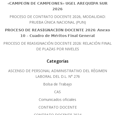
«𝗖𝗔𝗠𝗣𝗘𝗢́𝗡 𝗗𝗘 𝗖𝗔𝗠𝗣𝗘𝗢𝗡𝗘𝗦» 𝗨𝗚𝗘𝗟 𝗔𝗥𝗘𝗤𝗨𝗜𝗣𝗔 𝗦𝗨𝗥
𝟮𝟬𝟮𝟲
PROCESO DE CONTRATO DOCENTE 2026, MODALIDAD:
PRUEBA ÚNICA NACIONAL (PUN)
𝗣𝗥𝗢𝗖𝗘𝗦𝗢 𝗗𝗘 𝗥𝗘𝗔𝗦𝗜𝗚𝗡𝗔𝗖𝗜𝗢́𝗡 𝗗𝗢𝗖𝗘𝗡𝗧𝗘 𝟮𝟬𝟮𝟲: 𝗔𝗻𝗲𝘅𝗼
𝟭𝟬 – 𝗖𝘂𝗮𝗱𝗿𝗼 𝗱𝗲 𝗠𝗲́𝗿𝗶𝘁𝗼𝘀 𝗙𝗶𝗻𝗮𝗹 𝗚𝗲𝗻𝗲𝗿𝗮𝗹
PROCESO DE REASIGNACIÓN DOCENTE 2026: RELACIÓN FINAL
DE PLAZAS POR NIVELES
Categorías
ASCENSO DE PERSONAL ADMINISTRATIVO DEL RÈGIMEN
LABORAL DEL D.L. N° 276
Bolsa de Trabajo
CAS
Comunicados oficiales
CONTRATO DOCENTE
CONTRATO DOCENTE 2024