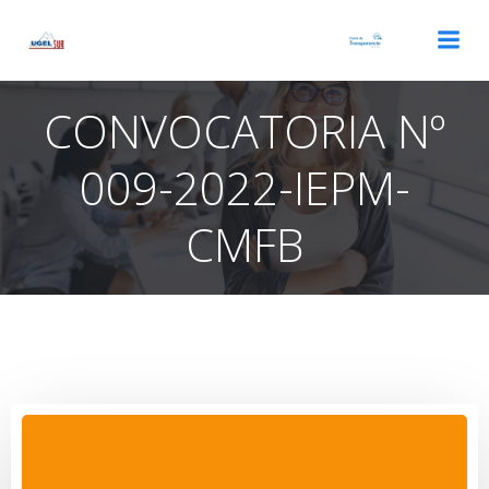
Saltar
al
contenido
CONVOCATORIA Nº
009-2022-IEPM-
CMFB