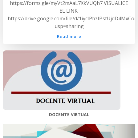
https://forms.gle/myVt2mAaL7XkVUQh7 VISUALICE
EL LINK:
https://drive.google.com/file/d/1iycIPbzIBstUjdD4MxC
usp=sharing
Read more
DOCENTE VIRTUAL