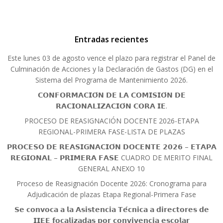
Entradas recientes
Este lunes 03 de agosto vence el plazo para registrar el Panel de
Culminación de Acciones y la Declaración de Gastos (DG) en el
Sistema del Programa de Mantenimiento 2026.
𝗖𝗢𝗡𝗙𝗢𝗥𝗠𝗔𝗖𝗜𝗢́𝗡 𝗗𝗘 𝗟𝗔 𝗖𝗢𝗠𝗜𝗦𝗜𝗢́𝗡 𝗗𝗘
𝗥𝗔𝗖𝗜𝗢𝗡𝗔𝗟𝗜𝗭𝗔𝗖𝗜𝗢́𝗡 𝗖𝗢𝗥𝗔 𝗜𝗘.
PROCESO DE REASIGNACIÓN DOCENTE 2026-ETAPA
REGIONAL-PRIMERA FASE-LISTA DE PLAZAS
𝗣𝗥𝗢𝗖𝗘𝗦𝗢 𝗗𝗘 𝗥𝗘𝗔𝗦𝗜𝗚𝗡𝗔𝗖𝗜𝗢́𝗡 𝗗𝗢𝗖𝗘𝗡𝗧𝗘 𝟮𝟬𝟮𝟲 – 𝗘𝗧𝗔𝗣𝗔
𝗥𝗘𝗚𝗜𝗢𝗡𝗔𝗟 – 𝗣𝗥𝗜𝗠𝗘𝗥𝗔 𝗙𝗔𝗦𝗘 CUADRO DE MERITO FINAL
GENERAL ANEXO 10
Proceso de Reasignación Docente 2026: Cronograma para
Adjudicación de plazas Etapa Regional-Primera Fase
𝗦𝗲 𝗰𝗼𝗻𝘃𝗼𝗰𝗮 𝗮 𝗹𝗮 𝗔𝘀𝗶𝘀𝘁𝗲𝗻𝗰𝗶𝗮 𝗧𝗲́𝗰𝗻𝗶𝗰𝗮 𝗮 𝗱𝗶𝗿𝗲𝗰𝘁𝗼𝗿𝗲𝘀 𝗱𝗲
𝗜𝗜𝗘𝗘 𝗳𝗼𝗰𝗮𝗹𝗶𝘇𝗮𝗱𝗮𝘀 𝗽𝗼𝗿 𝗰𝗼𝗻𝘃𝗶𝘃𝗲𝗻𝗰𝗶𝗮 𝗲𝘀𝗰𝗼𝗹𝗮𝗿