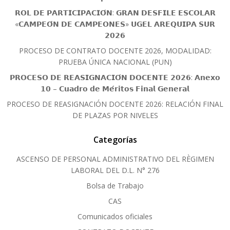
𝗥𝗢𝗟 𝗗𝗘 𝗣𝗔𝗥𝗧𝗜𝗖𝗜𝗣𝗔𝗖𝗜𝗢́𝗡: 𝗚𝗥𝗔𝗡 𝗗𝗘𝗦𝗙𝗜𝗟𝗘 𝗘𝗦𝗖𝗢𝗟𝗔𝗥
«𝗖𝗔𝗠𝗣𝗘𝗢́𝗡 𝗗𝗘 𝗖𝗔𝗠𝗣𝗘𝗢𝗡𝗘𝗦» 𝗨𝗚𝗘𝗟 𝗔𝗥𝗘𝗤𝗨𝗜𝗣𝗔 𝗦𝗨𝗥
𝟮𝟬𝟮𝟲
PROCESO DE CONTRATO DOCENTE 2026, MODALIDAD:
PRUEBA ÚNICA NACIONAL (PUN)
𝗣𝗥𝗢𝗖𝗘𝗦𝗢 𝗗𝗘 𝗥𝗘𝗔𝗦𝗜𝗚𝗡𝗔𝗖𝗜𝗢́𝗡 𝗗𝗢𝗖𝗘𝗡𝗧𝗘 𝟮𝟬𝟮𝟲: 𝗔𝗻𝗲𝘅𝗼
𝟭𝟬 – 𝗖𝘂𝗮𝗱𝗿𝗼 𝗱𝗲 𝗠𝗲́𝗿𝗶𝘁𝗼𝘀 𝗙𝗶𝗻𝗮𝗹 𝗚𝗲𝗻𝗲𝗿𝗮𝗹
PROCESO DE REASIGNACIÓN DOCENTE 2026: RELACIÓN FINAL
DE PLAZAS POR NIVELES
Categorías
ASCENSO DE PERSONAL ADMINISTRATIVO DEL RÈGIMEN
LABORAL DEL D.L. N° 276
Bolsa de Trabajo
CAS
Comunicados oficiales