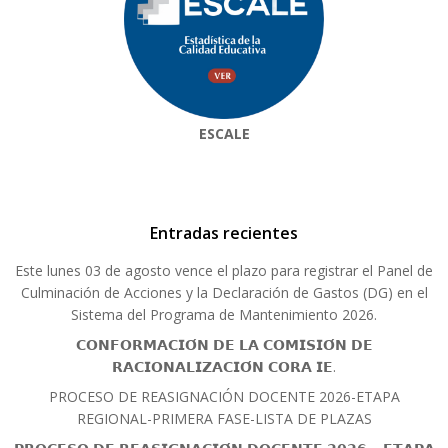
ESCALE
Entradas recientes
Este lunes 03 de agosto vence el plazo para registrar el Panel de
Culminación de Acciones y la Declaración de Gastos (DG) en el
Sistema del Programa de Mantenimiento 2026.
𝗖𝗢𝗡𝗙𝗢𝗥𝗠𝗔𝗖𝗜𝗢́𝗡 𝗗𝗘 𝗟𝗔 𝗖𝗢𝗠𝗜𝗦𝗜𝗢́𝗡 𝗗𝗘
𝗥𝗔𝗖𝗜𝗢𝗡𝗔𝗟𝗜𝗭𝗔𝗖𝗜𝗢́𝗡 𝗖𝗢𝗥𝗔 𝗜𝗘.
PROCESO DE REASIGNACIÓN DOCENTE 2026-ETAPA
REGIONAL-PRIMERA FASE-LISTA DE PLAZAS