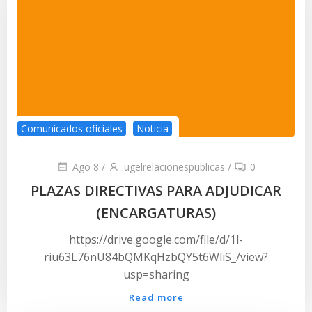
Comunicados oficiales
Noticia
Ago 8
/
ugelrelacionespublicas
/
0
PLAZAS DIRECTIVAS PARA ADJUDICAR
(ENCARGATURAS)
https://drive.google.com/file/d/1l-
riu63L76nU84bQMKqHzbQY5t6WliS_/view?
usp=sharing
Read more