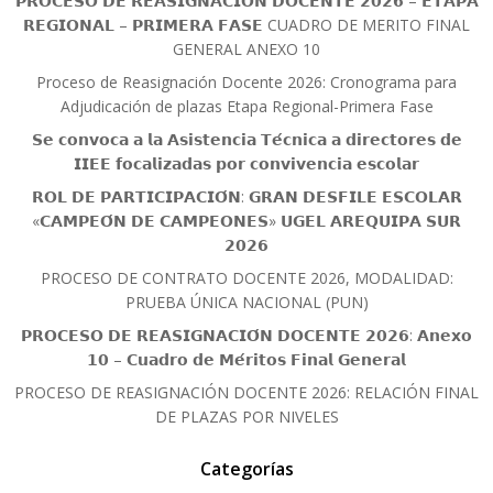
𝗣𝗥𝗢𝗖𝗘𝗦𝗢 𝗗𝗘 𝗥𝗘𝗔𝗦𝗜𝗚𝗡𝗔𝗖𝗜𝗢́𝗡 𝗗𝗢𝗖𝗘𝗡𝗧𝗘 𝟮𝟬𝟮𝟲 – 𝗘𝗧𝗔𝗣𝗔
𝗥𝗘𝗚𝗜𝗢𝗡𝗔𝗟 – 𝗣𝗥𝗜𝗠𝗘𝗥𝗔 𝗙𝗔𝗦𝗘 CUADRO DE MERITO FINAL
GENERAL ANEXO 10
Proceso de Reasignación Docente 2026: Cronograma para
Adjudicación de plazas Etapa Regional-Primera Fase
𝗦𝗲 𝗰𝗼𝗻𝘃𝗼𝗰𝗮 𝗮 𝗹𝗮 𝗔𝘀𝗶𝘀𝘁𝗲𝗻𝗰𝗶𝗮 𝗧𝗲́𝗰𝗻𝗶𝗰𝗮 𝗮 𝗱𝗶𝗿𝗲𝗰𝘁𝗼𝗿𝗲𝘀 𝗱𝗲
𝗜𝗜𝗘𝗘 𝗳𝗼𝗰𝗮𝗹𝗶𝘇𝗮𝗱𝗮𝘀 𝗽𝗼𝗿 𝗰𝗼𝗻𝘃𝗶𝘃𝗲𝗻𝗰𝗶𝗮 𝗲𝘀𝗰𝗼𝗹𝗮𝗿
𝗥𝗢𝗟 𝗗𝗘 𝗣𝗔𝗥𝗧𝗜𝗖𝗜𝗣𝗔𝗖𝗜𝗢́𝗡: 𝗚𝗥𝗔𝗡 𝗗𝗘𝗦𝗙𝗜𝗟𝗘 𝗘𝗦𝗖𝗢𝗟𝗔𝗥
«𝗖𝗔𝗠𝗣𝗘𝗢́𝗡 𝗗𝗘 𝗖𝗔𝗠𝗣𝗘𝗢𝗡𝗘𝗦» 𝗨𝗚𝗘𝗟 𝗔𝗥𝗘𝗤𝗨𝗜𝗣𝗔 𝗦𝗨𝗥
𝟮𝟬𝟮𝟲
PROCESO DE CONTRATO DOCENTE 2026, MODALIDAD:
PRUEBA ÚNICA NACIONAL (PUN)
𝗣𝗥𝗢𝗖𝗘𝗦𝗢 𝗗𝗘 𝗥𝗘𝗔𝗦𝗜𝗚𝗡𝗔𝗖𝗜𝗢́𝗡 𝗗𝗢𝗖𝗘𝗡𝗧𝗘 𝟮𝟬𝟮𝟲: 𝗔𝗻𝗲𝘅𝗼
𝟭𝟬 – 𝗖𝘂𝗮𝗱𝗿𝗼 𝗱𝗲 𝗠𝗲́𝗿𝗶𝘁𝗼𝘀 𝗙𝗶𝗻𝗮𝗹 𝗚𝗲𝗻𝗲𝗿𝗮𝗹
PROCESO DE REASIGNACIÓN DOCENTE 2026: RELACIÓN FINAL
DE PLAZAS POR NIVELES
Categorías