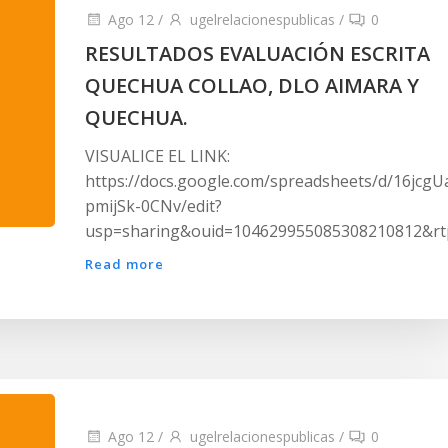
Ago 12
/
ugelrelacionespublicas
/
0
RESULTADOS EVALUACIÓN ESCRITA
QUECHUA COLLAO, DLO AIMARA Y
QUECHUA.
VISUALICE EL LINK:
https://docs.google.com/spreadsheets/d/16jc
pmijSk-0CNv/edit?
usp=sharing&ouid=104629955085308210812&rt
Read more
Ago 12
/
ugelrelacionespublicas
/
0