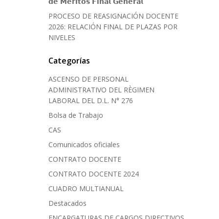
𝗱𝗲 𝗠𝗲́𝗿𝗶𝘁𝗼𝘀 𝗙𝗶𝗻𝗮𝗹 𝗚𝗲𝗻𝗲𝗿𝗮𝗹
PROCESO DE REASIGNACIÓN DOCENTE
2026: RELACIÓN FINAL DE PLAZAS POR
NIVELES
Categorías
ASCENSO DE PERSONAL
ADMINISTRATIVO DEL RÈGIMEN
LABORAL DEL D.L. N° 276
Bolsa de Trabajo
CAS
Comunicados oficiales
CONTRATO DOCENTE
CONTRATO DOCENTE 2024
CUADRO MULTIANUAL
Destacados
ENCARGATURAS DE CARGOS DIRECTIVOS