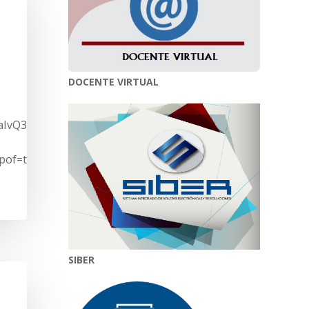
DOCENTE VIRTUAL
gUaIvQ3YTz8ypWrVL-
pof=true&sd=true
SIBER