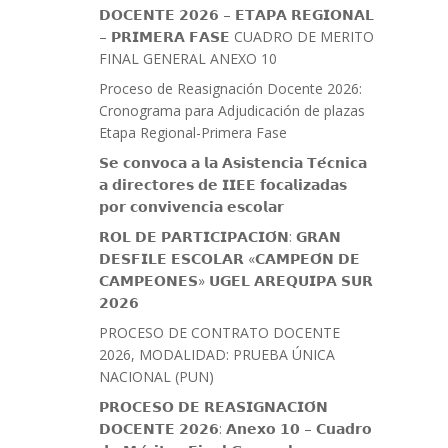
𝗗𝗢𝗖𝗘𝗡𝗧𝗘 𝟮𝟬𝟮𝟲 – 𝗘𝗧𝗔𝗣𝗔 𝗥𝗘𝗚𝗜𝗢𝗡𝗔𝗟
– 𝗣𝗥𝗜𝗠𝗘𝗥𝗔 𝗙𝗔𝗦𝗘 CUADRO DE MERITO
FINAL GENERAL ANEXO 10
Proceso de Reasignación Docente 2026:
Cronograma para Adjudicación de plazas
Etapa Regional-Primera Fase
𝗦𝗲 𝗰𝗼𝗻𝘃𝗼𝗰𝗮 𝗮 𝗹𝗮 𝗔𝘀𝗶𝘀𝘁𝗲𝗻𝗰𝗶𝗮 𝗧𝗲́𝗰𝗻𝗶𝗰𝗮
𝗮 𝗱𝗶𝗿𝗲𝗰𝘁𝗼𝗿𝗲𝘀 𝗱𝗲 𝗜𝗜𝗘𝗘 𝗳𝗼𝗰𝗮𝗹𝗶𝘇𝗮𝗱𝗮𝘀
𝗽𝗼𝗿 𝗰𝗼𝗻𝘃𝗶𝘃𝗲𝗻𝗰𝗶𝗮 𝗲𝘀𝗰𝗼𝗹𝗮𝗿
𝗥𝗢𝗟 𝗗𝗘 𝗣𝗔𝗥𝗧𝗜𝗖𝗜𝗣𝗔𝗖𝗜𝗢́𝗡: 𝗚𝗥𝗔𝗡
𝗗𝗘𝗦𝗙𝗜𝗟𝗘 𝗘𝗦𝗖𝗢𝗟𝗔𝗥 «𝗖𝗔𝗠𝗣𝗘𝗢́𝗡 𝗗𝗘
𝗖𝗔𝗠𝗣𝗘𝗢𝗡𝗘𝗦» 𝗨𝗚𝗘𝗟 𝗔𝗥𝗘𝗤𝗨𝗜𝗣𝗔 𝗦𝗨𝗥
𝟮𝟬𝟮𝟲
PROCESO DE CONTRATO DOCENTE
2026, MODALIDAD: PRUEBA ÚNICA
NACIONAL (PUN)
𝗣𝗥𝗢𝗖𝗘𝗦𝗢 𝗗𝗘 𝗥𝗘𝗔𝗦𝗜𝗚𝗡𝗔𝗖𝗜𝗢́𝗡
𝗗𝗢𝗖𝗘𝗡𝗧𝗘 𝟮𝟬𝟮𝟲: 𝗔𝗻𝗲𝘅𝗼 𝟭𝟬 – 𝗖𝘂𝗮𝗱𝗿𝗼