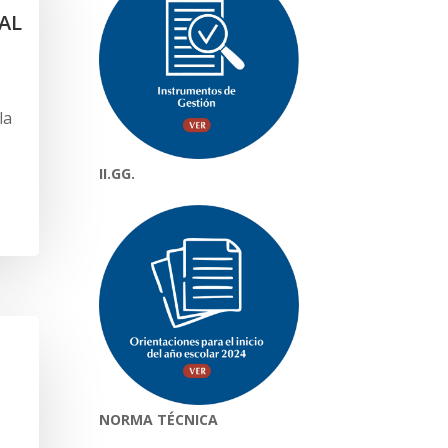
AL
la
II.GG.
NORMA TÉCNICA