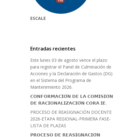
ESCALE
Entradas recientes
Este lunes 03 de agosto vence el plazo
para registrar el Panel de Culminación de
Acciones y la Declaración de Gastos (DG)
en el Sistema del Programa de
Mantenimiento 2026.
𝗖𝗢𝗡𝗙𝗢𝗥𝗠𝗔𝗖𝗜𝗢́𝗡 𝗗𝗘 𝗟𝗔 𝗖𝗢𝗠𝗜𝗦𝗜𝗢́𝗡
𝗗𝗘 𝗥𝗔𝗖𝗜𝗢𝗡𝗔𝗟𝗜𝗭𝗔𝗖𝗜𝗢́𝗡 𝗖𝗢𝗥𝗔 𝗜𝗘.
PROCESO DE REASIGNACIÓN DOCENTE
2026-ETAPA REGIONAL-PRIMERA FASE-
LISTA DE PLAZAS
𝗣𝗥𝗢𝗖𝗘𝗦𝗢 𝗗𝗘 𝗥𝗘𝗔𝗦𝗜𝗚𝗡𝗔𝗖𝗜𝗢́𝗡