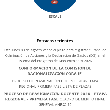
ESCALE
Entradas recientes
Este lunes 03 de agosto vence el plazo para registrar el Panel de
Culminación de Acciones y la Declaración de Gastos (DG) en el
Sistema del Programa de Mantenimiento 2026.
𝗖𝗢𝗡𝗙𝗢𝗥𝗠𝗔𝗖𝗜𝗢́𝗡 𝗗𝗘 𝗟𝗔 𝗖𝗢𝗠𝗜𝗦𝗜𝗢́𝗡 𝗗𝗘
𝗥𝗔𝗖𝗜𝗢𝗡𝗔𝗟𝗜𝗭𝗔𝗖𝗜𝗢́𝗡 𝗖𝗢𝗥𝗔 𝗜𝗘.
PROCESO DE REASIGNACIÓN DOCENTE 2026-ETAPA
REGIONAL-PRIMERA FASE-LISTA DE PLAZAS
𝗣𝗥𝗢𝗖𝗘𝗦𝗢 𝗗𝗘 𝗥𝗘𝗔𝗦𝗜𝗚𝗡𝗔𝗖𝗜𝗢́𝗡 𝗗𝗢𝗖𝗘𝗡𝗧𝗘 𝟮𝟬𝟮𝟲 – 𝗘𝗧𝗔𝗣𝗔
𝗥𝗘𝗚𝗜𝗢𝗡𝗔𝗟 – 𝗣𝗥𝗜𝗠𝗘𝗥𝗔 𝗙𝗔𝗦𝗘 CUADRO DE MERITO FINAL
GENERAL ANEXO 10