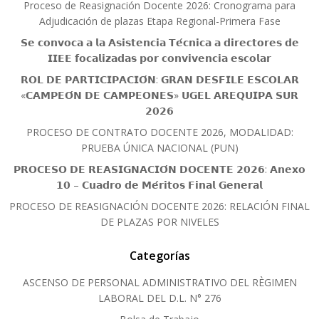
Proceso de Reasignación Docente 2026: Cronograma para
Adjudicación de plazas Etapa Regional-Primera Fase
𝗦𝗲 𝗰𝗼𝗻𝘃𝗼𝗰𝗮 𝗮 𝗹𝗮 𝗔𝘀𝗶𝘀𝘁𝗲𝗻𝗰𝗶𝗮 𝗧𝗲́𝗰𝗻𝗶𝗰𝗮 𝗮 𝗱𝗶𝗿𝗲𝗰𝘁𝗼𝗿𝗲𝘀 𝗱𝗲
𝗜𝗜𝗘𝗘 𝗳𝗼𝗰𝗮𝗹𝗶𝘇𝗮𝗱𝗮𝘀 𝗽𝗼𝗿 𝗰𝗼𝗻𝘃𝗶𝘃𝗲𝗻𝗰𝗶𝗮 𝗲𝘀𝗰𝗼𝗹𝗮𝗿
𝗥𝗢𝗟 𝗗𝗘 𝗣𝗔𝗥𝗧𝗜𝗖𝗜𝗣𝗔𝗖𝗜𝗢́𝗡: 𝗚𝗥𝗔𝗡 𝗗𝗘𝗦𝗙𝗜𝗟𝗘 𝗘𝗦𝗖𝗢𝗟𝗔𝗥
«𝗖𝗔𝗠𝗣𝗘𝗢́𝗡 𝗗𝗘 𝗖𝗔𝗠𝗣𝗘𝗢𝗡𝗘𝗦» 𝗨𝗚𝗘𝗟 𝗔𝗥𝗘𝗤𝗨𝗜𝗣𝗔 𝗦𝗨𝗥
𝟮𝟬𝟮𝟲
PROCESO DE CONTRATO DOCENTE 2026, MODALIDAD:
PRUEBA ÚNICA NACIONAL (PUN)
𝗣𝗥𝗢𝗖𝗘𝗦𝗢 𝗗𝗘 𝗥𝗘𝗔𝗦𝗜𝗚𝗡𝗔𝗖𝗜𝗢́𝗡 𝗗𝗢𝗖𝗘𝗡𝗧𝗘 𝟮𝟬𝟮𝟲: 𝗔𝗻𝗲𝘅𝗼
𝟭𝟬 – 𝗖𝘂𝗮𝗱𝗿𝗼 𝗱𝗲 𝗠𝗲́𝗿𝗶𝘁𝗼𝘀 𝗙𝗶𝗻𝗮𝗹 𝗚𝗲𝗻𝗲𝗿𝗮𝗹
PROCESO DE REASIGNACIÓN DOCENTE 2026: RELACIÓN FINAL
DE PLAZAS POR NIVELES
Categorías
ASCENSO DE PERSONAL ADMINISTRATIVO DEL RÈGIMEN
LABORAL DEL D.L. N° 276