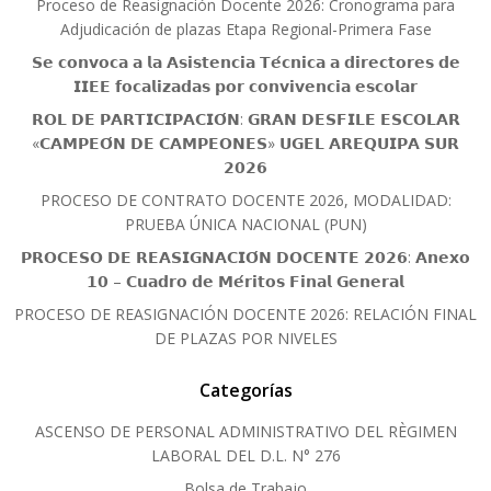
Proceso de Reasignación Docente 2026: Cronograma para
Adjudicación de plazas Etapa Regional-Primera Fase
𝗦𝗲 𝗰𝗼𝗻𝘃𝗼𝗰𝗮 𝗮 𝗹𝗮 𝗔𝘀𝗶𝘀𝘁𝗲𝗻𝗰𝗶𝗮 𝗧𝗲́𝗰𝗻𝗶𝗰𝗮 𝗮 𝗱𝗶𝗿𝗲𝗰𝘁𝗼𝗿𝗲𝘀 𝗱𝗲
𝗜𝗜𝗘𝗘 𝗳𝗼𝗰𝗮𝗹𝗶𝘇𝗮𝗱𝗮𝘀 𝗽𝗼𝗿 𝗰𝗼𝗻𝘃𝗶𝘃𝗲𝗻𝗰𝗶𝗮 𝗲𝘀𝗰𝗼𝗹𝗮𝗿
𝗥𝗢𝗟 𝗗𝗘 𝗣𝗔𝗥𝗧𝗜𝗖𝗜𝗣𝗔𝗖𝗜𝗢́𝗡: 𝗚𝗥𝗔𝗡 𝗗𝗘𝗦𝗙𝗜𝗟𝗘 𝗘𝗦𝗖𝗢𝗟𝗔𝗥
«𝗖𝗔𝗠𝗣𝗘𝗢́𝗡 𝗗𝗘 𝗖𝗔𝗠𝗣𝗘𝗢𝗡𝗘𝗦» 𝗨𝗚𝗘𝗟 𝗔𝗥𝗘𝗤𝗨𝗜𝗣𝗔 𝗦𝗨𝗥
𝟮𝟬𝟮𝟲
PROCESO DE CONTRATO DOCENTE 2026, MODALIDAD:
PRUEBA ÚNICA NACIONAL (PUN)
𝗣𝗥𝗢𝗖𝗘𝗦𝗢 𝗗𝗘 𝗥𝗘𝗔𝗦𝗜𝗚𝗡𝗔𝗖𝗜𝗢́𝗡 𝗗𝗢𝗖𝗘𝗡𝗧𝗘 𝟮𝟬𝟮𝟲: 𝗔𝗻𝗲𝘅𝗼
𝟭𝟬 – 𝗖𝘂𝗮𝗱𝗿𝗼 𝗱𝗲 𝗠𝗲́𝗿𝗶𝘁𝗼𝘀 𝗙𝗶𝗻𝗮𝗹 𝗚𝗲𝗻𝗲𝗿𝗮𝗹
PROCESO DE REASIGNACIÓN DOCENTE 2026: RELACIÓN FINAL
DE PLAZAS POR NIVELES
Categorías
ASCENSO DE PERSONAL ADMINISTRATIVO DEL RÈGIMEN
LABORAL DEL D.L. N° 276
Bolsa de Trabajo