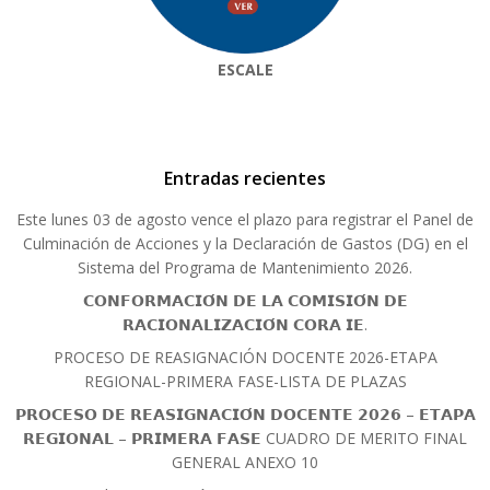
ESCALE
Entradas recientes
Este lunes 03 de agosto vence el plazo para registrar el Panel de
Culminación de Acciones y la Declaración de Gastos (DG) en el
Sistema del Programa de Mantenimiento 2026.
𝗖𝗢𝗡𝗙𝗢𝗥𝗠𝗔𝗖𝗜𝗢́𝗡 𝗗𝗘 𝗟𝗔 𝗖𝗢𝗠𝗜𝗦𝗜𝗢́𝗡 𝗗𝗘
𝗥𝗔𝗖𝗜𝗢𝗡𝗔𝗟𝗜𝗭𝗔𝗖𝗜𝗢́𝗡 𝗖𝗢𝗥𝗔 𝗜𝗘.
PROCESO DE REASIGNACIÓN DOCENTE 2026-ETAPA
REGIONAL-PRIMERA FASE-LISTA DE PLAZAS
𝗣𝗥𝗢𝗖𝗘𝗦𝗢 𝗗𝗘 𝗥𝗘𝗔𝗦𝗜𝗚𝗡𝗔𝗖𝗜𝗢́𝗡 𝗗𝗢𝗖𝗘𝗡𝗧𝗘 𝟮𝟬𝟮𝟲 – 𝗘𝗧𝗔𝗣𝗔
𝗥𝗘𝗚𝗜𝗢𝗡𝗔𝗟 – 𝗣𝗥𝗜𝗠𝗘𝗥𝗔 𝗙𝗔𝗦𝗘 CUADRO DE MERITO FINAL
GENERAL ANEXO 10