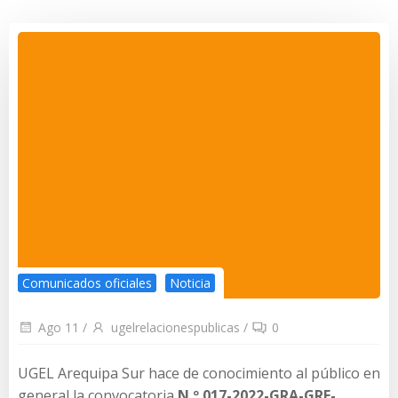
Comunicados oficiales
Noticia
Ago 11
/
ugelrelacionespublicas
/
0
UGEL Arequipa Sur hace de conocimiento al público en
general la convocatoria
N.º 017-2022-GRA-GRE-