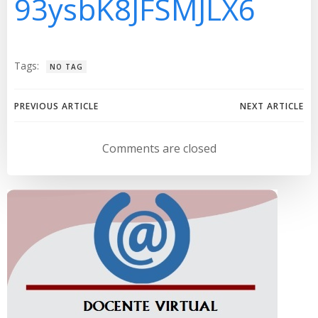
93ysbK8JFSMJLX6
Tags:
NO TAG
Navegación
Navegación
PREVIOUS ARTICLE
NEXT ARTICLE
de
de
Comments are closed
entradas
entradas