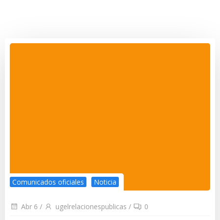
Comunicados oficiales
Noticia
Abr 6
/
ugelrelacionespublicas
/
0