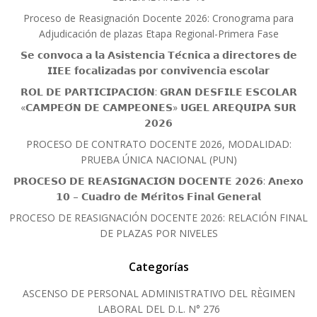
Proceso de Reasignación Docente 2026: Cronograma para
Adjudicación de plazas Etapa Regional-Primera Fase
𝗦𝗲 𝗰𝗼𝗻𝘃𝗼𝗰𝗮 𝗮 𝗹𝗮 𝗔𝘀𝗶𝘀𝘁𝗲𝗻𝗰𝗶𝗮 𝗧𝗲́𝗰𝗻𝗶𝗰𝗮 𝗮 𝗱𝗶𝗿𝗲𝗰𝘁𝗼𝗿𝗲𝘀 𝗱𝗲
𝗜𝗜𝗘𝗘 𝗳𝗼𝗰𝗮𝗹𝗶𝘇𝗮𝗱𝗮𝘀 𝗽𝗼𝗿 𝗰𝗼𝗻𝘃𝗶𝘃𝗲𝗻𝗰𝗶𝗮 𝗲𝘀𝗰𝗼𝗹𝗮𝗿
𝗥𝗢𝗟 𝗗𝗘 𝗣𝗔𝗥𝗧𝗜𝗖𝗜𝗣𝗔𝗖𝗜𝗢́𝗡: 𝗚𝗥𝗔𝗡 𝗗𝗘𝗦𝗙𝗜𝗟𝗘 𝗘𝗦𝗖𝗢𝗟𝗔𝗥
«𝗖𝗔𝗠𝗣𝗘𝗢́𝗡 𝗗𝗘 𝗖𝗔𝗠𝗣𝗘𝗢𝗡𝗘𝗦» 𝗨𝗚𝗘𝗟 𝗔𝗥𝗘𝗤𝗨𝗜𝗣𝗔 𝗦𝗨𝗥
𝟮𝟬𝟮𝟲
PROCESO DE CONTRATO DOCENTE 2026, MODALIDAD:
PRUEBA ÚNICA NACIONAL (PUN)
𝗣𝗥𝗢𝗖𝗘𝗦𝗢 𝗗𝗘 𝗥𝗘𝗔𝗦𝗜𝗚𝗡𝗔𝗖𝗜𝗢́𝗡 𝗗𝗢𝗖𝗘𝗡𝗧𝗘 𝟮𝟬𝟮𝟲: 𝗔𝗻𝗲𝘅𝗼
𝟭𝟬 – 𝗖𝘂𝗮𝗱𝗿𝗼 𝗱𝗲 𝗠𝗲́𝗿𝗶𝘁𝗼𝘀 𝗙𝗶𝗻𝗮𝗹 𝗚𝗲𝗻𝗲𝗿𝗮𝗹
PROCESO DE REASIGNACIÓN DOCENTE 2026: RELACIÓN FINAL
DE PLAZAS POR NIVELES
Categorías
ASCENSO DE PERSONAL ADMINISTRATIVO DEL RÈGIMEN
LABORAL DEL D.L. N° 276