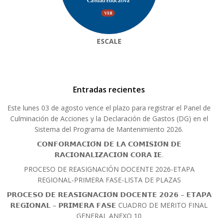
ESCALE
Entradas recientes
Este lunes 03 de agosto vence el plazo para registrar el Panel de
Culminación de Acciones y la Declaración de Gastos (DG) en el
Sistema del Programa de Mantenimiento 2026.
𝗖𝗢𝗡𝗙𝗢𝗥𝗠𝗔𝗖𝗜𝗢́𝗡 𝗗𝗘 𝗟𝗔 𝗖𝗢𝗠𝗜𝗦𝗜𝗢́𝗡 𝗗𝗘
𝗥𝗔𝗖𝗜𝗢𝗡𝗔𝗟𝗜𝗭𝗔𝗖𝗜𝗢́𝗡 𝗖𝗢𝗥𝗔 𝗜𝗘.
PROCESO DE REASIGNACIÓN DOCENTE 2026-ETAPA
REGIONAL-PRIMERA FASE-LISTA DE PLAZAS
𝗣𝗥𝗢𝗖𝗘𝗦𝗢 𝗗𝗘 𝗥𝗘𝗔𝗦𝗜𝗚𝗡𝗔𝗖𝗜𝗢́𝗡 𝗗𝗢𝗖𝗘𝗡𝗧𝗘 𝟮𝟬𝟮𝟲 – 𝗘𝗧𝗔𝗣𝗔
𝗥𝗘𝗚𝗜𝗢𝗡𝗔𝗟 – 𝗣𝗥𝗜𝗠𝗘𝗥𝗔 𝗙𝗔𝗦𝗘 CUADRO DE MERITO FINAL
GENERAL ANEXO 10