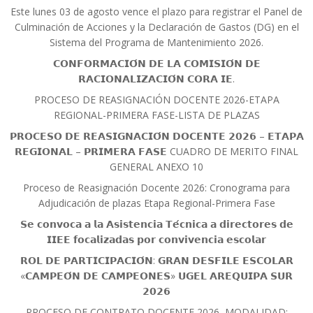
Este lunes 03 de agosto vence el plazo para registrar el Panel de
Culminación de Acciones y la Declaración de Gastos (DG) en el
Sistema del Programa de Mantenimiento 2026.
𝗖𝗢𝗡𝗙𝗢𝗥𝗠𝗔𝗖𝗜𝗢́𝗡 𝗗𝗘 𝗟𝗔 𝗖𝗢𝗠𝗜𝗦𝗜𝗢́𝗡 𝗗𝗘
𝗥𝗔𝗖𝗜𝗢𝗡𝗔𝗟𝗜𝗭𝗔𝗖𝗜𝗢́𝗡 𝗖𝗢𝗥𝗔 𝗜𝗘.
PROCESO DE REASIGNACIÓN DOCENTE 2026-ETAPA
REGIONAL-PRIMERA FASE-LISTA DE PLAZAS
𝗣𝗥𝗢𝗖𝗘𝗦𝗢 𝗗𝗘 𝗥𝗘𝗔𝗦𝗜𝗚𝗡𝗔𝗖𝗜𝗢́𝗡 𝗗𝗢𝗖𝗘𝗡𝗧𝗘 𝟮𝟬𝟮𝟲 – 𝗘𝗧𝗔𝗣𝗔
𝗥𝗘𝗚𝗜𝗢𝗡𝗔𝗟 – 𝗣𝗥𝗜𝗠𝗘𝗥𝗔 𝗙𝗔𝗦𝗘 CUADRO DE MERITO FINAL
GENERAL ANEXO 10
Proceso de Reasignación Docente 2026: Cronograma para
Adjudicación de plazas Etapa Regional-Primera Fase
𝗦𝗲 𝗰𝗼𝗻𝘃𝗼𝗰𝗮 𝗮 𝗹𝗮 𝗔𝘀𝗶𝘀𝘁𝗲𝗻𝗰𝗶𝗮 𝗧𝗲́𝗰𝗻𝗶𝗰𝗮 𝗮 𝗱𝗶𝗿𝗲𝗰𝘁𝗼𝗿𝗲𝘀 𝗱𝗲
𝗜𝗜𝗘𝗘 𝗳𝗼𝗰𝗮𝗹𝗶𝘇𝗮𝗱𝗮𝘀 𝗽𝗼𝗿 𝗰𝗼𝗻𝘃𝗶𝘃𝗲𝗻𝗰𝗶𝗮 𝗲𝘀𝗰𝗼𝗹𝗮𝗿
𝗥𝗢𝗟 𝗗𝗘 𝗣𝗔𝗥𝗧𝗜𝗖𝗜𝗣𝗔𝗖𝗜𝗢́𝗡: 𝗚𝗥𝗔𝗡 𝗗𝗘𝗦𝗙𝗜𝗟𝗘 𝗘𝗦𝗖𝗢𝗟𝗔𝗥
«𝗖𝗔𝗠𝗣𝗘𝗢́𝗡 𝗗𝗘 𝗖𝗔𝗠𝗣𝗘𝗢𝗡𝗘𝗦» 𝗨𝗚𝗘𝗟 𝗔𝗥𝗘𝗤𝗨𝗜𝗣𝗔 𝗦𝗨𝗥
𝟮𝟬𝟮𝟲
PROCESO DE CONTRATO DOCENTE 2026, MODALIDAD: