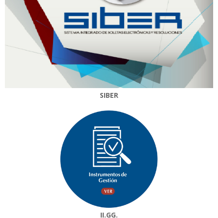
SIBER
II.GG.