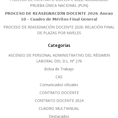
PRUEBA ÚNICA NACIONAL (PUN)
𝗣𝗥𝗢𝗖𝗘𝗦𝗢 𝗗𝗘 𝗥𝗘𝗔𝗦𝗜𝗚𝗡𝗔𝗖𝗜𝗢́𝗡 𝗗𝗢𝗖𝗘𝗡𝗧𝗘 𝟮𝟬𝟮𝟲: 𝗔𝗻𝗲𝘅𝗼
𝟭𝟬 – 𝗖𝘂𝗮𝗱𝗿𝗼 𝗱𝗲 𝗠𝗲́𝗿𝗶𝘁𝗼𝘀 𝗙𝗶𝗻𝗮𝗹 𝗚𝗲𝗻𝗲𝗿𝗮𝗹
PROCESO DE REASIGNACIÓN DOCENTE 2026: RELACIÓN FINAL
DE PLAZAS POR NIVELES
Categorías
ASCENSO DE PERSONAL ADMINISTRATIVO DEL RÈGIMEN
LABORAL DEL D.L. N° 276
Bolsa de Trabajo
CAS
Comunicados oficiales
CONTRATO DOCENTE
CONTRATO DOCENTE 2024
CUADRO MULTIANUAL
Destacados