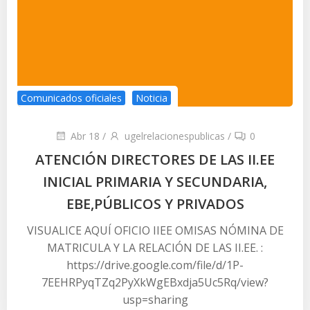
Comunicados oficiales
Noticia
Abr 18
/
ugelrelacionespublicas
/
0
ATENCIÓN DIRECTORES DE LAS II.EE
INICIAL PRIMARIA Y SECUNDARIA,
EBE,PÚBLICOS Y PRIVADOS
VISUALICE AQUÍ OFICIO IIEE OMISAS NÓMINA DE
MATRICULA Y LA RELACIÓN DE LAS II.EE. :
https://drive.google.com/file/d/1P-
7EEHRPyqTZq2PyXkWgEBxdja5Uc5Rq/view?
usp=sharing