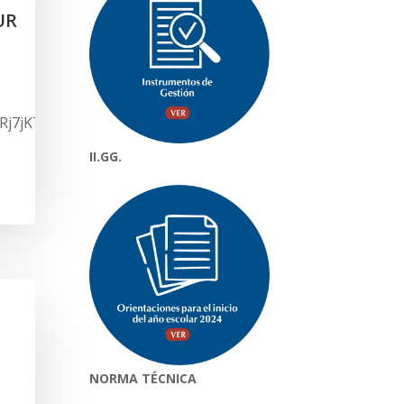
UR
M2Rj7jKTJPUFXcgIG8D/view?
II.GG.
NORMA TÉCNICA