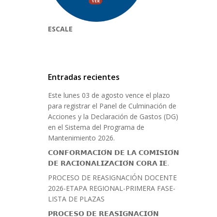
ESCALE
Entradas recientes
Este lunes 03 de agosto vence el plazo
para registrar el Panel de Culminación de
Acciones y la Declaración de Gastos (DG)
en el Sistema del Programa de
Mantenimiento 2026.
𝗖𝗢𝗡𝗙𝗢𝗥𝗠𝗔𝗖𝗜𝗢́𝗡 𝗗𝗘 𝗟𝗔 𝗖𝗢𝗠𝗜𝗦𝗜𝗢́𝗡
𝗗𝗘 𝗥𝗔𝗖𝗜𝗢𝗡𝗔𝗟𝗜𝗭𝗔𝗖𝗜𝗢́𝗡 𝗖𝗢𝗥𝗔 𝗜𝗘.
PROCESO DE REASIGNACIÓN DOCENTE
2026-ETAPA REGIONAL-PRIMERA FASE-
LISTA DE PLAZAS
𝗣𝗥𝗢𝗖𝗘𝗦𝗢 𝗗𝗘 𝗥𝗘𝗔𝗦𝗜𝗚𝗡𝗔𝗖𝗜𝗢́𝗡