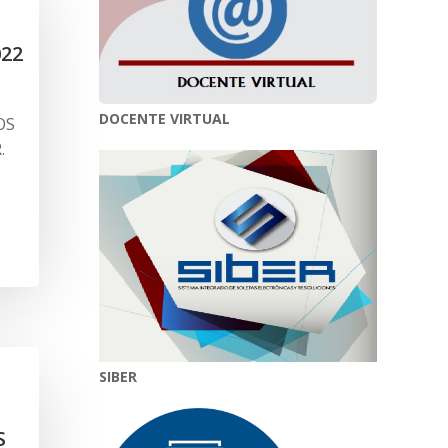
022
DOCENTE VIRTUAL
OS
.
SIBER
S