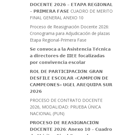
𝗗𝗢𝗖𝗘𝗡𝗧𝗘 𝟮𝟬𝟮𝟲 – 𝗘𝗧𝗔𝗣𝗔 𝗥𝗘𝗚𝗜𝗢𝗡𝗔𝗟
– 𝗣𝗥𝗜𝗠𝗘𝗥𝗔 𝗙𝗔𝗦𝗘 CUADRO DE MERITO
FINAL GENERAL ANEXO 10
Proceso de Reasignación Docente 2026:
Cronograma para Adjudicación de plazas
Etapa Regional-Primera Fase
𝗦𝗲 𝗰𝗼𝗻𝘃𝗼𝗰𝗮 𝗮 𝗹𝗮 𝗔𝘀𝗶𝘀𝘁𝗲𝗻𝗰𝗶𝗮 𝗧𝗲́𝗰𝗻𝗶𝗰𝗮
𝗮 𝗱𝗶𝗿𝗲𝗰𝘁𝗼𝗿𝗲𝘀 𝗱𝗲 𝗜𝗜𝗘𝗘 𝗳𝗼𝗰𝗮𝗹𝗶𝘇𝗮𝗱𝗮𝘀
𝗽𝗼𝗿 𝗰𝗼𝗻𝘃𝗶𝘃𝗲𝗻𝗰𝗶𝗮 𝗲𝘀𝗰𝗼𝗹𝗮𝗿
𝗥𝗢𝗟 𝗗𝗘 𝗣𝗔𝗥𝗧𝗜𝗖𝗜𝗣𝗔𝗖𝗜𝗢́𝗡: 𝗚𝗥𝗔𝗡
𝗗𝗘𝗦𝗙𝗜𝗟𝗘 𝗘𝗦𝗖𝗢𝗟𝗔𝗥 «𝗖𝗔𝗠𝗣𝗘𝗢́𝗡 𝗗𝗘
𝗖𝗔𝗠𝗣𝗘𝗢𝗡𝗘𝗦» 𝗨𝗚𝗘𝗟 𝗔𝗥𝗘𝗤𝗨𝗜𝗣𝗔 𝗦𝗨𝗥
𝟮𝟬𝟮𝟲
PROCESO DE CONTRATO DOCENTE
2026, MODALIDAD: PRUEBA ÚNICA
NACIONAL (PUN)
𝗣𝗥𝗢𝗖𝗘𝗦𝗢 𝗗𝗘 𝗥𝗘𝗔𝗦𝗜𝗚𝗡𝗔𝗖𝗜𝗢́𝗡
𝗗𝗢𝗖𝗘𝗡𝗧𝗘 𝟮𝟬𝟮𝟲: 𝗔𝗻𝗲𝘅𝗼 𝟭𝟬 – 𝗖𝘂𝗮𝗱𝗿𝗼