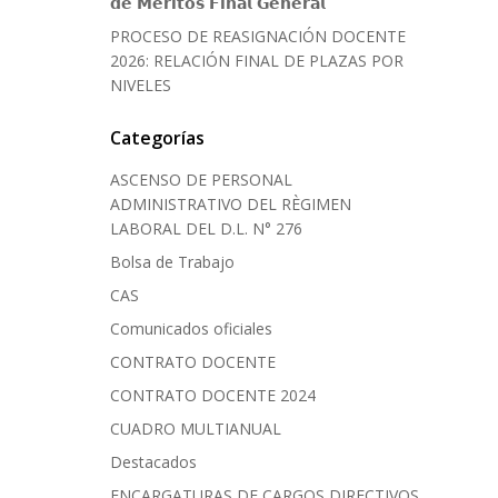
𝗱𝗲 𝗠𝗲́𝗿𝗶𝘁𝗼𝘀 𝗙𝗶𝗻𝗮𝗹 𝗚𝗲𝗻𝗲𝗿𝗮𝗹
PROCESO DE REASIGNACIÓN DOCENTE
2026: RELACIÓN FINAL DE PLAZAS POR
NIVELES
Categorías
ASCENSO DE PERSONAL
ADMINISTRATIVO DEL RÈGIMEN
LABORAL DEL D.L. N° 276
Bolsa de Trabajo
CAS
Comunicados oficiales
CONTRATO DOCENTE
CONTRATO DOCENTE 2024
CUADRO MULTIANUAL
Destacados
ENCARGATURAS DE CARGOS DIRECTIVOS