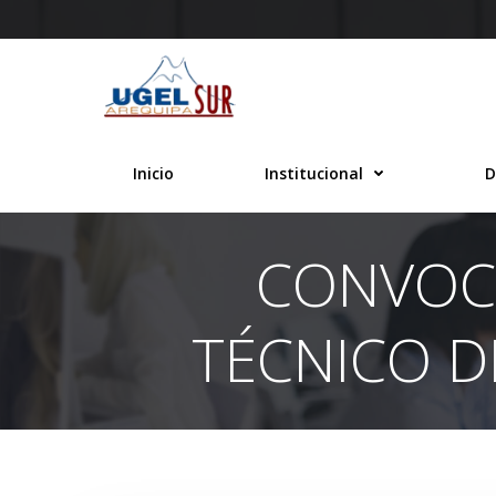
Saltar
al
contenido
Inicio
Institucional
D
CONVOC
TÉCNICO 