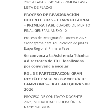
2026-ETAPA REGIONAL-PRIMERA FASE-
LISTA DE PLAZAS
𝗣𝗥𝗢𝗖𝗘𝗦𝗢 𝗗𝗘 𝗥𝗘𝗔𝗦𝗜𝗚𝗡𝗔𝗖𝗜𝗢́𝗡
𝗗𝗢𝗖𝗘𝗡𝗧𝗘 𝟮𝟬𝟮𝟲 – 𝗘𝗧𝗔𝗣𝗔 𝗥𝗘𝗚𝗜𝗢𝗡𝗔𝗟
– 𝗣𝗥𝗜𝗠𝗘𝗥𝗔 𝗙𝗔𝗦𝗘 CUADRO DE MERITO
FINAL GENERAL ANEXO 10
Proceso de Reasignación Docente 2026:
Cronograma para Adjudicación de plazas
Etapa Regional-Primera Fase
𝗦𝗲 𝗰𝗼𝗻𝘃𝗼𝗰𝗮 𝗮 𝗹𝗮 𝗔𝘀𝗶𝘀𝘁𝗲𝗻𝗰𝗶𝗮 𝗧𝗲́𝗰𝗻𝗶𝗰𝗮
𝗮 𝗱𝗶𝗿𝗲𝗰𝘁𝗼𝗿𝗲𝘀 𝗱𝗲 𝗜𝗜𝗘𝗘 𝗳𝗼𝗰𝗮𝗹𝗶𝘇𝗮𝗱𝗮𝘀
𝗽𝗼𝗿 𝗰𝗼𝗻𝘃𝗶𝘃𝗲𝗻𝗰𝗶𝗮 𝗲𝘀𝗰𝗼𝗹𝗮𝗿
𝗥𝗢𝗟 𝗗𝗘 𝗣𝗔𝗥𝗧𝗜𝗖𝗜𝗣𝗔𝗖𝗜𝗢́𝗡: 𝗚𝗥𝗔𝗡
𝗗𝗘𝗦𝗙𝗜𝗟𝗘 𝗘𝗦𝗖𝗢𝗟𝗔𝗥 «𝗖𝗔𝗠𝗣𝗘𝗢́𝗡 𝗗𝗘
𝗖𝗔𝗠𝗣𝗘𝗢𝗡𝗘𝗦» 𝗨𝗚𝗘𝗟 𝗔𝗥𝗘𝗤𝗨𝗜𝗣𝗔 𝗦𝗨𝗥
𝟮𝟬𝟮𝟲
PROCESO DE CONTRATO DOCENTE
2026, MODALIDAD: PRUEBA ÚNICA
NACIONAL (PUN)