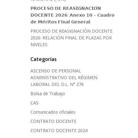
𝗣𝗥𝗢𝗖𝗘𝗦𝗢 𝗗𝗘 𝗥𝗘𝗔𝗦𝗜𝗚𝗡𝗔𝗖𝗜𝗢́𝗡
𝗗𝗢𝗖𝗘𝗡𝗧𝗘 𝟮𝟬𝟮𝟲: 𝗔𝗻𝗲𝘅𝗼 𝟭𝟬 – 𝗖𝘂𝗮𝗱𝗿𝗼
𝗱𝗲 𝗠𝗲́𝗿𝗶𝘁𝗼𝘀 𝗙𝗶𝗻𝗮𝗹 𝗚𝗲𝗻𝗲𝗿𝗮𝗹
PROCESO DE REASIGNACIÓN DOCENTE
2026: RELACIÓN FINAL DE PLAZAS POR
NIVELES
Categorías
ASCENSO DE PERSONAL
ADMINISTRATIVO DEL RÈGIMEN
LABORAL DEL D.L. N° 276
Bolsa de Trabajo
CAS
Comunicados oficiales
CONTRATO DOCENTE
CONTRATO DOCENTE 2024