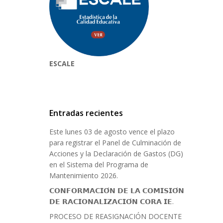
ESCALE
Entradas recientes
Este lunes 03 de agosto vence el plazo
para registrar el Panel de Culminación de
Acciones y la Declaración de Gastos (DG)
en el Sistema del Programa de
Mantenimiento 2026.
𝗖𝗢𝗡𝗙𝗢𝗥𝗠𝗔𝗖𝗜𝗢́𝗡 𝗗𝗘 𝗟𝗔 𝗖𝗢𝗠𝗜𝗦𝗜𝗢́𝗡
𝗗𝗘 𝗥𝗔𝗖𝗜𝗢𝗡𝗔𝗟𝗜𝗭𝗔𝗖𝗜𝗢́𝗡 𝗖𝗢𝗥𝗔 𝗜𝗘.
PROCESO DE REASIGNACIÓN DOCENTE