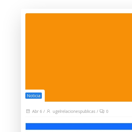
Noticia
Abr 6
/
ugelrelacionespublicas
/
0