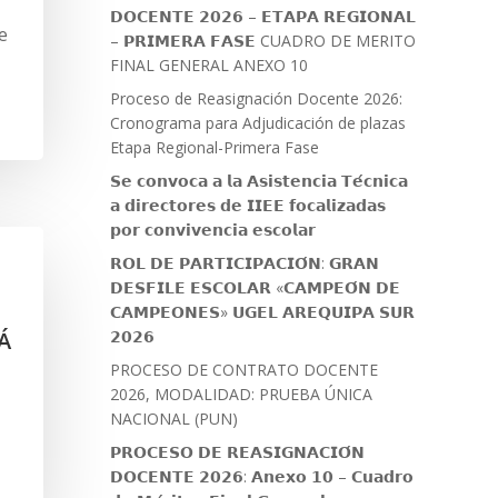
𝗗𝗢𝗖𝗘𝗡𝗧𝗘 𝟮𝟬𝟮𝟲 – 𝗘𝗧𝗔𝗣𝗔 𝗥𝗘𝗚𝗜𝗢𝗡𝗔𝗟
e
– 𝗣𝗥𝗜𝗠𝗘𝗥𝗔 𝗙𝗔𝗦𝗘 CUADRO DE MERITO
FINAL GENERAL ANEXO 10
Proceso de Reasignación Docente 2026:
Cronograma para Adjudicación de plazas
Etapa Regional-Primera Fase
𝗦𝗲 𝗰𝗼𝗻𝘃𝗼𝗰𝗮 𝗮 𝗹𝗮 𝗔𝘀𝗶𝘀𝘁𝗲𝗻𝗰𝗶𝗮 𝗧𝗲́𝗰𝗻𝗶𝗰𝗮
𝗮 𝗱𝗶𝗿𝗲𝗰𝘁𝗼𝗿𝗲𝘀 𝗱𝗲 𝗜𝗜𝗘𝗘 𝗳𝗼𝗰𝗮𝗹𝗶𝘇𝗮𝗱𝗮𝘀
𝗽𝗼𝗿 𝗰𝗼𝗻𝘃𝗶𝘃𝗲𝗻𝗰𝗶𝗮 𝗲𝘀𝗰𝗼𝗹𝗮𝗿
𝗥𝗢𝗟 𝗗𝗘 𝗣𝗔𝗥𝗧𝗜𝗖𝗜𝗣𝗔𝗖𝗜𝗢́𝗡: 𝗚𝗥𝗔𝗡
𝗗𝗘𝗦𝗙𝗜𝗟𝗘 𝗘𝗦𝗖𝗢𝗟𝗔𝗥 «𝗖𝗔𝗠𝗣𝗘𝗢́𝗡 𝗗𝗘
𝗖𝗔𝗠𝗣𝗘𝗢𝗡𝗘𝗦» 𝗨𝗚𝗘𝗟 𝗔𝗥𝗘𝗤𝗨𝗜𝗣𝗔 𝗦𝗨𝗥
Á
𝟮𝟬𝟮𝟲
PROCESO DE CONTRATO DOCENTE
2026, MODALIDAD: PRUEBA ÚNICA
NACIONAL (PUN)
𝗣𝗥𝗢𝗖𝗘𝗦𝗢 𝗗𝗘 𝗥𝗘𝗔𝗦𝗜𝗚𝗡𝗔𝗖𝗜𝗢́𝗡
𝗗𝗢𝗖𝗘𝗡𝗧𝗘 𝟮𝟬𝟮𝟲: 𝗔𝗻𝗲𝘅𝗼 𝟭𝟬 – 𝗖𝘂𝗮𝗱𝗿𝗼