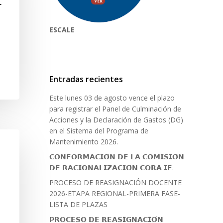
L
ESCALE
Entradas recientes
Este lunes 03 de agosto vence el plazo
para registrar el Panel de Culminación de
Acciones y la Declaración de Gastos (DG)
en el Sistema del Programa de
Mantenimiento 2026.
𝗖𝗢𝗡𝗙𝗢𝗥𝗠𝗔𝗖𝗜𝗢́𝗡 𝗗𝗘 𝗟𝗔 𝗖𝗢𝗠𝗜𝗦𝗜𝗢́𝗡
𝗗𝗘 𝗥𝗔𝗖𝗜𝗢𝗡𝗔𝗟𝗜𝗭𝗔𝗖𝗜𝗢́𝗡 𝗖𝗢𝗥𝗔 𝗜𝗘.
PROCESO DE REASIGNACIÓN DOCENTE
2026-ETAPA REGIONAL-PRIMERA FASE-
LISTA DE PLAZAS
𝗣𝗥𝗢𝗖𝗘𝗦𝗢 𝗗𝗘 𝗥𝗘𝗔𝗦𝗜𝗚𝗡𝗔𝗖𝗜𝗢́𝗡