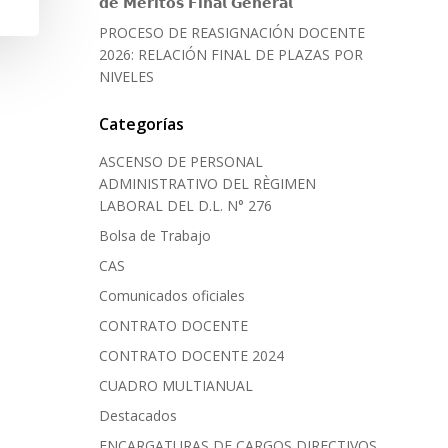
𝗱𝗲 𝗠𝗲́𝗿𝗶𝘁𝗼𝘀 𝗙𝗶𝗻𝗮𝗹 𝗚𝗲𝗻𝗲𝗿𝗮𝗹
PROCESO DE REASIGNACIÓN DOCENTE
2026: RELACIÓN FINAL DE PLAZAS POR
NIVELES
Categorías
ASCENSO DE PERSONAL
ADMINISTRATIVO DEL RÈGIMEN
LABORAL DEL D.L. N° 276
Bolsa de Trabajo
CAS
Comunicados oficiales
CONTRATO DOCENTE
CONTRATO DOCENTE 2024
CUADRO MULTIANUAL
Destacados
ENCARGATURAS DE CARGOS DIRECTIVOS