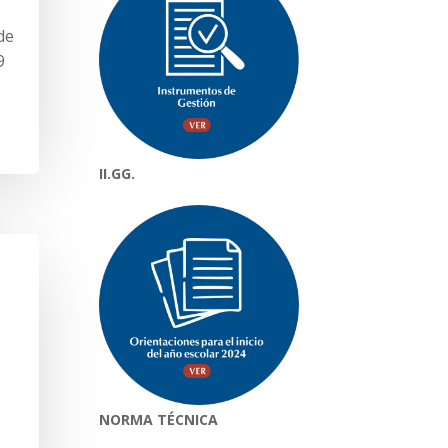
de
9
II.GG.
NORMA TÉCNICA